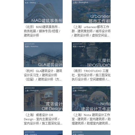
（杭州/青岛/上海/厦门/重
（上海
庆/成都）gad杰地设计 - 建
室 
筑 / 设备 / 城市设计 / 室内 /
计师
幕墙 / BIM / 成本 / 工程 / 运
生
营 / 品牌 / 观点views / 实习
等
（北京）MAT 超级建筑事务
（深圳
所 - 项目建筑师 / 初级建筑
景观
师/助理建筑师 / 室内建筑师
业设
/ 实习生
（北京）MAD建筑事务所 -
（上
商务拓展 / 媒体专员/经理 /
群 
建筑设计师
/ 
师 