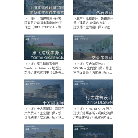
（北京）LOD朗奥建筑 - 资深
（杭
室内建筑师 / 产品研发及新
Bob
媒体运营设计师 / FF&E软装
/ 
设计师 / 深化设计师 / 实习
装设
生
（北京）SHUYAN design -
（上
项目负责人Project Manager
mea
/项目建筑师Project
/ 
Architect / 助理建筑师
师 
Assistant Architect / 创始
请）
人助理Founder's Assistant
/ 实习生Intern
（深圳）URBANUS 都市实践
（上
- 城市设计师 / 建筑师 / 景观
Atel
设计师 / 研究员
Arc