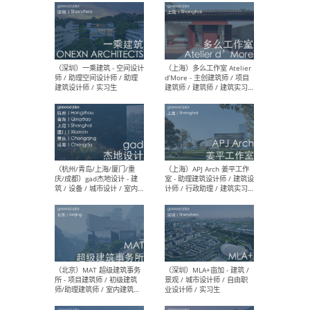
最新工作
按地区查看 ：
全部
|
北方
|
长江
|
华南
（上海）彬蔚致正建筑工作
（上海
室 – 项目建筑师 / 助理建筑
德佳
师 / 实习生
设计
（深圳）一乘建筑 - 空间设计
（上
师 / 助理空间设计师 / 助理
d’M
建筑设计师 / 实习生
建筑
生 