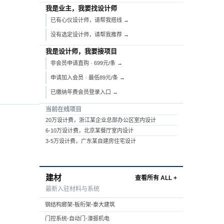
我是业主，我要找设计师
已有心仪设计师，请帮我搭线 →
没有选定设计师，请帮我推荐 →
我是设计师，我要接项目
非会员申请直购 · 699元/条 →
申请加入会员 · 最低89元/条 →
已缴纳年费会员登录入口 →
当前在线项目
20万设计费，浙江某企业总部办公区室内设计
6-10万设计费，北京某餐厅室内设计
3-5万设计费，广东某自建房住宅设计
建材
查看所有 ALL +
最新入驻材料与系统
钢结构廊架-板桁架-泰大建筑
门控系统-自动门-濠振机电