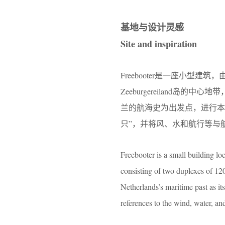
基地与设计灵感
Site and inspiration
Freebooter是一座小型
Zeeburgereiland岛
兰的航海史为出发点，进行本项
只”，并将风、水和航行等与
Freebooter is a small building loc
consisting of two duplexes of 120
Netherlands’s maritime past as i
references to the wind, water, and