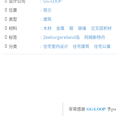
设计公司
:
GG-LOOP

位置
:
荷兰

类型
:
建筑

材料
:
木材
金属
钢
玻璃
交叉层积材

标签
:
Zeeburgereiland岛
阿姆斯特丹

分类
:
住宅室内设计
住宅建筑
住宅公寓

GG-LOOP
非常感谢
予g