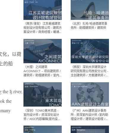
（杭州）GLA建筑设计 - 建筑
（南京
设计实习生 / 建筑设计师
社 
（应届）/ 建筑设计师（方案
执行
设计）/ 建筑设计师（施工
实习
和文化，以荷
图）/ 结构设计师 / 给排水设
计师
地上的船
（上海）或者设计 OR
（上
Design - 室内主案设计师 /
室 -
the Ij river,
室内设计师 / 施工图深化设
理建
计师 / 室内设计助理 / 新媒
实习
ook the
体运营
请）
h many