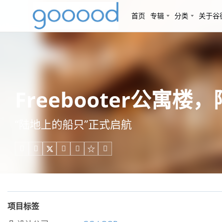
首页
专辑
分类
关于谷
Freebooter公寓楼，
“陆地上的船只”正式启航





项目标签