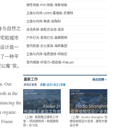
弹性地板-PVC地板-海象地板
立面与内饰-UHPC幕墙板-苏博特
立面与内饰-陶瓷-伯陶科
身与自然之
泳池系统-装配式泳池-诺亚
宅和城市
户外灯光-景观灯光-森朝照明
设计是一
室内软装-办公家具-海邦集团
立面与内饰-哑质瓷砖-阿帕尼
了一种平
室内墙面-纤倍力+熔岩板-PoliLam
大型公寓”奖。
on. Our
oth in the
balancing the
n organic
e Frame