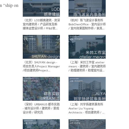
（南京/淮安）江苏美城建筑
（北
“ship on
规划设计院有限公司 - 建筑方
务所
案设计师 / 商务经理 / 暖通
设计师 / 造价工程师
（大理）之间建筑
（西
ArCONNECT – 项目建筑师 /
研究
建筑师 / 助理建筑师 / 室内
主创
设计师 / 实习生
景观
施工
（深圳）TOMO東木筑造 -
（广
室内设计师 / 资深深化设计
所 
师 / AIGC内容编辑(室内设计
理设
方向) / 照明设计师 / 软装设
新媒
计师
生