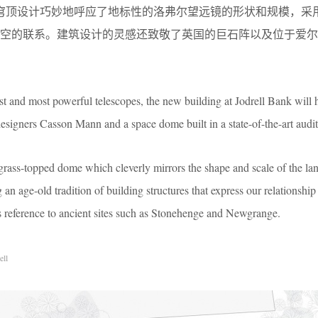
的穹顶设计巧妙地呼应了地标性的洛弗尔望远镜的形状和规模，采
天空的联系。建筑设计的灵感还致敬了英国的巨石阵以及位于爱尔
st and most powerful telescopes, the new building at Jodrell Bank will
designers Casson Mann and a space dome built in a state-of-the-art audi
 grass-topped dome which cleverly mirrors the shape and scale of the l
n age-old tradition of building structures that express our relationship 
s reference to ancient sites such as Stonehenge and Newgrange.
ell