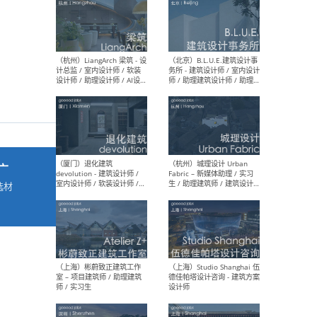
最新工作
按地区查看 ：
全部
|
北方
|
长江
|
华南
（杭州）LiangArch 梁筑 - 设
（北
计总监 / 室内设计师 / 软装
务所
设计师 / 助理设计师 / AI设计
师 
师 / 施工图深化设计师 / 品
室内
广
牌商务总助
选材
→
（厦门）退化建筑
（杭
devolution - 建筑设计师 /
Fab
室内设计师 / 软装设计师 /
生 
项目统筹 / 合伙人助理
师