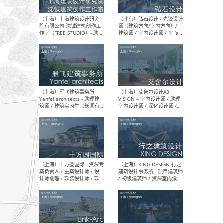
媒体运营设计师 / FF&E软装
/ 
设计师 / 深化设计师 / 实习
装设
生
（北京）SHUYAN design -
（上
项目负责人Project Manager
mea
/项目建筑师Project
/ 
Architect / 助理建筑师
师 
Assistant Architect / 创始
请）
人助理Founder's Assistant
/ 实习生Intern
（深圳）URBANUS 都市实践
（上
- 城市设计师 / 建筑师 / 景观
Atel
设计师 / 研究员
Arc
媒体
生（