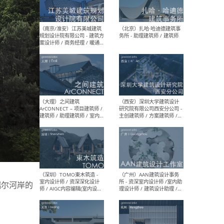
（杭州）GLA建筑设计 - 建筑
（南京
设计实习生 / 建筑设计师
社 
（应届）/ 建筑设计师（方案
执行
设计）/ 建筑设计师（施工
实习
图）/ 结构设计师 / 给排水设
计师
（上海）或者设计 OR
（上
Design - 室内主案设计师 /
室 -
室内设计师 / 施工图深化设
理建
计师 / 室内设计助理 / 新媒
实习
体运营
请）
（南京/淮安）江苏美城建筑
（北
卓瑞尔河岸的
规划设计院有限公司 - 建筑方
务所
案设计师 / 商务经理 / 暖通
设计师 / 造价工程师