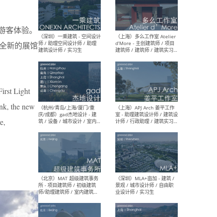
的游客体验。
（上海）彬蔚致正建筑工作
（上海
室 – 项目建筑师 / 助理建筑
德佳
，全新的展馆
师 / 实习生
设计
irst Light
ank, the new
（深圳）一乘建筑 - 空间设计
（上
e,
师 / 助理空间设计师 / 助理
d’M
建筑设计师 / 实习生
建筑
生 
（杭州/青岛/上海/厦门/重
（上海
庆/成都）gad杰地设计 - 建
室 
筑 / 设备 / 城市设计 / 室内 /
计师