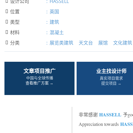
设计公司
:
HASSELL

位置
:
英国

类型
:
建筑

材料
:
混凝土

分类
:
展览类建筑
天文台
展馆
文化建筑

文章项目推广
业主找设计师
中国与全球传播
真实项目需求
查看推广方案 →
提交项目 →
HASSELL
非常感谢
予g
HASS
Appreciation towards