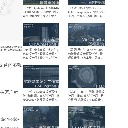
（上海）上海建筑设计研究
（北
院有限公司 沈钺建筑创作工
师（
作室（FREE STUDIO）- 助理
建筑
建筑师 / 驻场建筑师 / 实习
设计
生
实习
（上海）雁飞建筑事务所
（上
Yanfei architects - 助理建
VIS
天文台的参观
筑师 / 建筑实习生（长期有
室内
效）
软装
探索广袤
（上海）十方圆国际 - 资深专
（上海
案负责人 / 主案设计师 / 设
建筑
计师助理 / 软装设计师 / 软
/ 
 the world-
装设计师助理
师 
 who visit