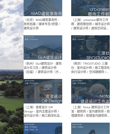
幕墙 / BIM / 成本 / 工程 / 运
生
营 / 品牌 / 观点views / 实习
等
（北京）MAT 超级建筑事务
（深圳
所 - 项目建筑师 / 初级建筑
景观
师/助理建筑师 / 室内建筑师
业设
/ 实习生
（北京）MAD建筑事务所 -
（上
商务拓展 / 媒体专员/经理 /
群 
建筑设计师
/ 
师 