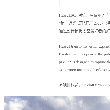
Hassell通过对位于卓瑞
“第一道光”展馆已于2022
通过设计捕捉太空爱好者的好
Hassell transforms visitor exper
Pavilion, which opens to the pub
pavilion is designed to capture t
exploration and breadth of disco
▼项目概览，Overall view
© Has