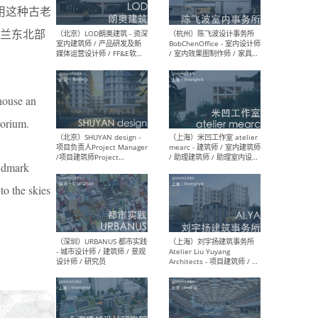
用这种古老
兰东北部
（大理）之间建筑
（西
ArCONNECT – 项目建筑师 /
研究
建筑师 / 助理建筑师 / 室内
主创
设计师 / 实习生
景观
 house an
施工
torium.
andmark
（深圳）TOMO東木筑造 -
（广
to the skies
室内设计师 / 资深深化设计
所 
师 / AIGC内容编辑(室内设计
理设
方向) / 照明设计师 / 软装设
新媒
计师
生
（北京）LOD朗奥建筑 - 资深
（杭
室内建筑师 / 产品研发及新
Bob