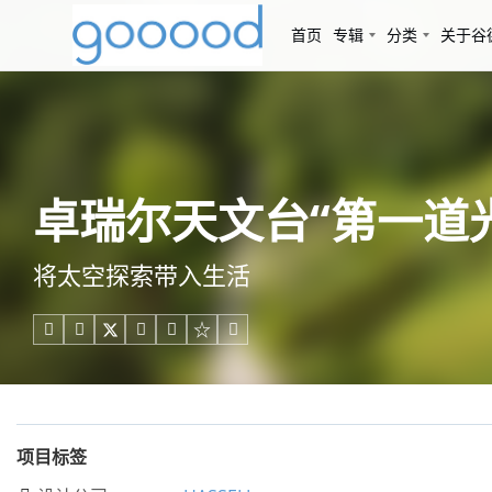
首页
专辑
分类
关于谷
卓瑞尔天文台“第一道光”
将太空探索带入生活





项目标签