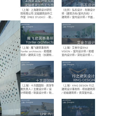
媒体运营设计师 / FF&E软装
/ 
设计师 / 深化设计师 / 实习
装设
生
（北京）SHUYAN design -
（上
项目负责人Project Manager
mea
/项目建筑师Project
/ 
Architect / 助理建筑师
师 
Assistant Architect / 创始
请）
人助理Founder's Assistant
/ 实习生Intern
（深圳）URBANUS 都市实践
（上
- 城市设计师 / 建筑师 / 景观
Atel
设计师 / 研究员
Arc
媒体
生（