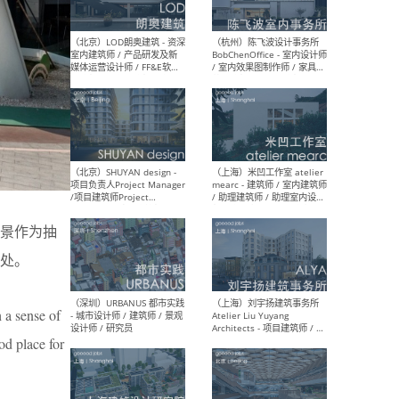
（大理）之间建筑
（西
ArCONNECT – 项目建筑师 /
研究
建筑师 / 助理建筑师 / 室内
主创
设计师 / 实习生
景观
施工
（深圳）TOMO東木筑造 -
（广
景作为抽
室内设计师 / 资深深化设计
所 
师 / AIGC内容编辑(室内设计
理设
处。
方向) / 照明设计师 / 软装设
新媒
计师
生
 a sense of
od place for
（北京）LOD朗奥建筑 - 资深
（杭
室内建筑师 / 产品研发及新
Bob