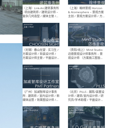
（上海）上海建筑设计研究
（北
院有限公司 沈钺建筑创作工
师（
作室（FREE STUDIO）- 助理
建筑
建筑师 / 驻场建筑师 / 实习
设计
生
实习
（上海）雁飞建筑事务所
（上
Yanfei architects - 助理建
VIS
筑师 / 建筑实习生（长期有
室内
效）
软装
（上海）十方圆国际 - 资深专
（上海
案负责人 / 主案设计师 / 设
建筑
计师助理 / 软装设计师 / 软
/ 
装设计师助理
师 