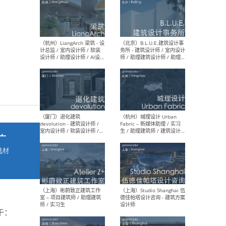
最新工作
按地区查看 ：
全部
|
北方
|
长江
|
华南
（杭州）LiangArch 梁筑 - 设
（北
计总监 / 室内设计师 / 软装
务所
设计师 / 助理设计师 / AI设计
师 
师 / 施工图深化设计师 / 品
室内
牌商务总助
广
选材
→
（厦门）退化建筑
（杭
devolution - 建筑设计师 /
Fab
室内设计师 / 软装设计师 /
生 
项目统筹 / 合伙人助理
师
于：