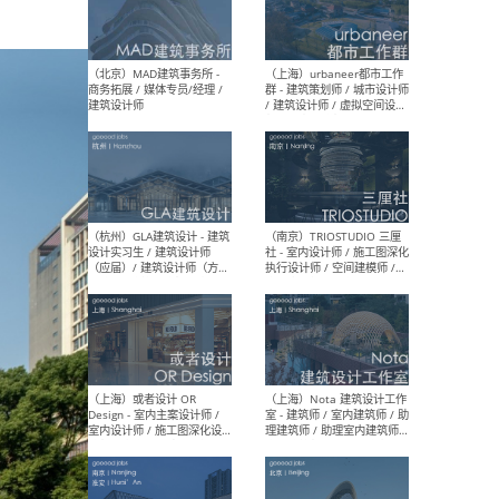
幕墙 / BIM / 成本 / 工程 / 运
生
营 / 品牌 / 观点views / 实习
等
（北京）MAT 超级建筑事务
（深圳
所 - 项目建筑师 / 初级建筑
景观
师/助理建筑师 / 室内建筑师
业设
/ 实习生
（北京）MAD建筑事务所 -
（上
商务拓展 / 媒体专员/经理 /
群 
建筑设计师
/ 
师 