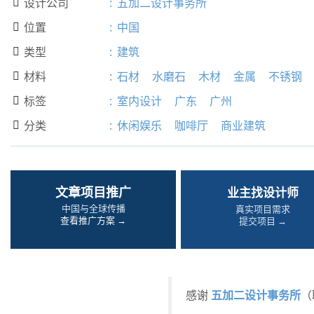
设计公司
:
五加二设计事务所

位置
:
中国

类型
:
建筑

材料
:
石材
水磨石
木材
金属
不锈钢

标签
:
室内设计
广东
广州

分类
:
休闲娱乐
咖啡厅
商业建筑

文章项目推广
业主找设计师
中国与全球传播
真实项目需求
查看推广方案 →
提交项目 →
五加二设计事务所
感谢
（