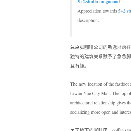
5+2.studio on gooood
5+2.st
Appreciation towards
description:
急急脚咖啡公司的新选址落
独特的建筑关系赋予了急急脚
且有趣。
The new location of the fastfoot 
Liwan Yue City Mall. The top of t
architectural relationship gives 
socializing more open and interes
▼天桥下的咖啡店，coffee store un