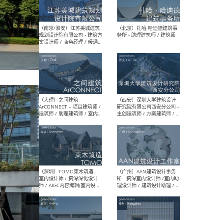
（杭州）GLA建筑设计 - 建筑
（南京
设计实习生 / 建筑设计师
社 
（应届）/ 建筑设计师（方案
执行
设计）/ 建筑设计师（施工
实习
图）/ 结构设计师 / 给排水设
计师
（上海）或者设计 OR
（上
Design - 室内主案设计师 /
室 -
室内设计师 / 施工图深化设
理建
计师 / 室内设计助理 / 新媒
实习
体运营
请）
（南京/淮安）江苏美城建筑
（北
规划设计院有限公司 - 建筑方
务所
案设计师 / 商务经理 / 暖通
设计师 / 造价工程师