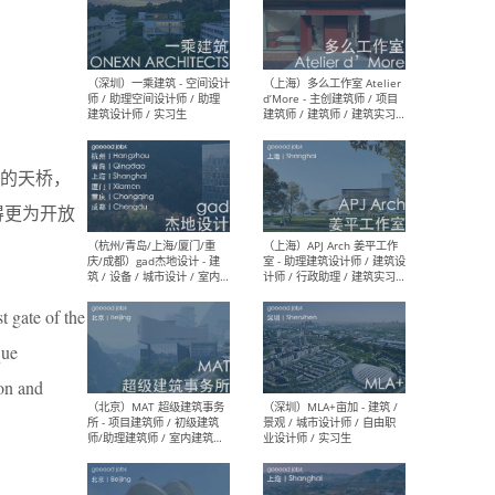
（上海）彬蔚致正建筑工作
（上海
室 – 项目建筑师 / 助理建筑
德佳
师 / 实习生
设计
的天桥，
得更为开放
（深圳）一乘建筑 - 空间设计
（上
师 / 助理空间设计师 / 助理
d’M
建筑设计师 / 实习生
建筑
生 
t gate of the
que
ion and
（杭州/青岛/上海/厦门/重
（上海
庆/成都）gad杰地设计 - 建
室 
筑 / 设备 / 城市设计 / 室内 /
计师