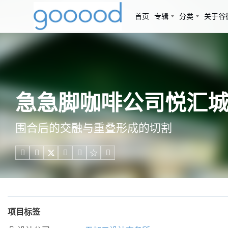
首页
专辑
分类
关于谷
急急脚咖啡公司悦汇城
围合后的交融与重叠形成的切割





项目标签