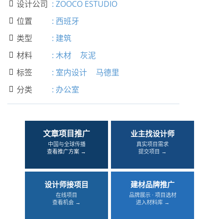
设计公司
:
ZOOCO ESTUDIO

位置
:
西班牙

类型
:
建筑

材料
:
木材
灰泥

标签
:
室内设计
马德里

分类
:
办公室

文章项目推广
业主找设计师
中国与全球传播
真实项目需求
查看推广方案 →
提交项目 →
设计师接项目
建材品牌推广
在线项目
品牌展示 · 项目选材
查看机会 →
进入材料库 →