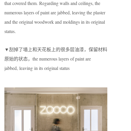
that covered them.
Regarding walls and ceilings, the
numerous layers of paint are jabbed, leaving the plaster
and the original woodwork and moldings in its original
status.
▼刮掉了墙上和天花板上的很多层油漆，
保留材料
原始的状态，the numerous layers of paint are
jabbed, leaving in its original status