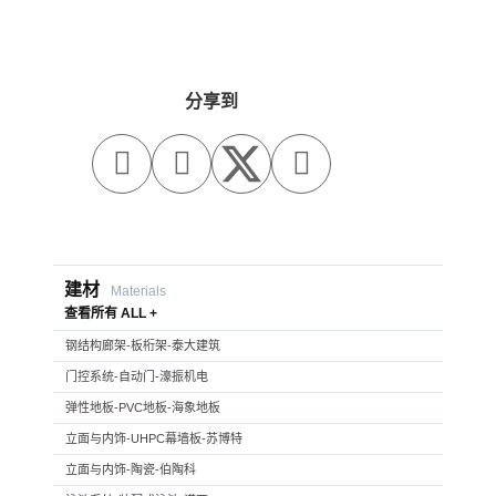
分享到



建材
Materials
查看所有 ALL +
钢结构廊架-板桁架-泰大建筑
门控系统-自动门-濠振机电
弹性地板-PVC地板-海象地板
立面与内饰-UHPC幕墙板-苏博特
立面与内饰-陶瓷-伯陶科