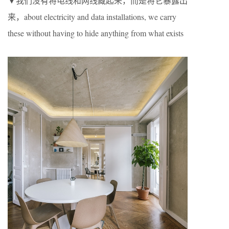
▼我们没有将电线和网线藏起来，而是将它暴露出
来，about electricity and data installations, we carry
these without having to hide anything from what exists