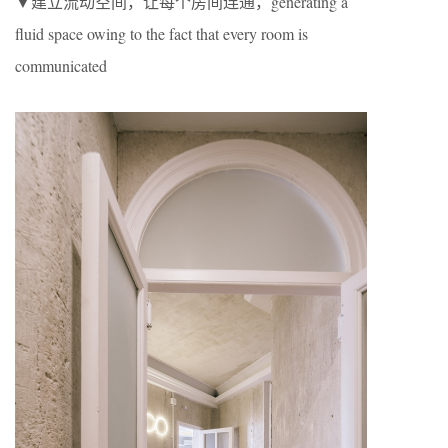
▼建立流动空间，让每个房间连通，generating a
fluid space owing to the fact that every room is
communicated