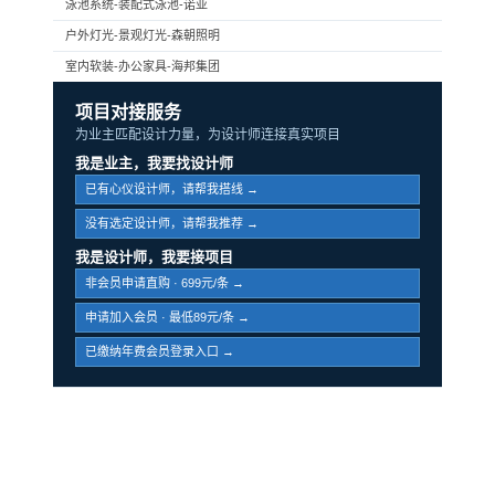
泳池系统-装配式泳池-诺亚
户外灯光-景观灯光-森朝照明
室内软装-办公家具-海邦集团
项目对接服务
为业主匹配设计力量，为设计师连接真实项目
我是业主，我要找设计师
已有心仪设计师，请帮我搭线 →
没有选定设计师，请帮我推荐 →
我是设计师，我要接项目
非会员申请直购 · 699元/条 →
申请加入会员 · 最低89元/条 →
已缴纳年费会员登录入口 →