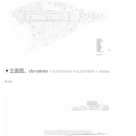
▼立面图，elevations
© SANTIAGO VALDIVIESO + Stefano
Rolla