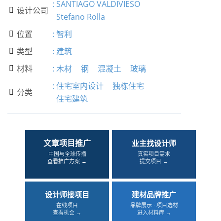
:
SANTIAGO VALDIVIESO
设计公司

Stefano Rolla
位置
:
智利

类型
:
建筑

材料
:
木材
钢
混凝土
玻璃

:
住宅室内设计
独栋住宅
分类

住宅建筑
文章项目推广
业主找设计师
中国与全球传播
真实项目需求
查看推广方案 →
提交项目 →
设计师接项目
建材品牌推广
在线项目
品牌展示 · 项目选材
查看机会 →
进入材料库 →