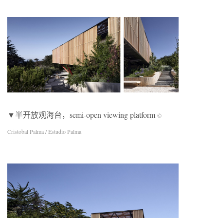
▼半开放观海台，semi-open viewing platform
©
Cristobal Palma / Estudio Palma