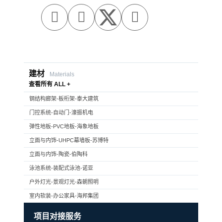



建材
Materials
查看所有 ALL +
钢结构廊架-板桁架-泰大建筑
门控系统-自动门-濠振机电
弹性地板-PVC地板-海象地板
立面与内饰-UHPC幕墙板-苏博特
立面与内饰-陶瓷-伯陶科
泳池系统-装配式泳池-诺亚
户外灯光-景观灯光-森朝照明
室内软装-办公家具-海邦集团
项目对接服务