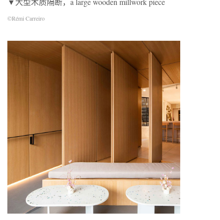
▼大型木质隔断，a large wooden millwork piece
©
Rémi Carreiro