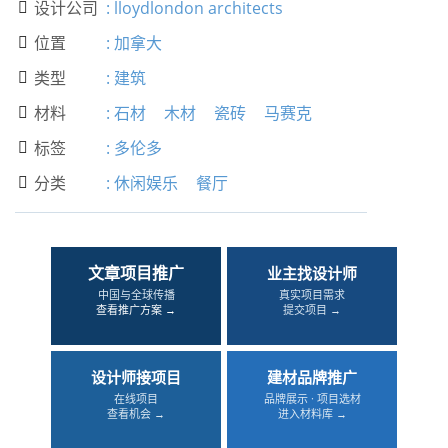
设计公司
:
lloydlondon architects

位置
:
加拿大

类型
:
建筑

材料
:
石材
木材
瓷砖
马赛克

标签
:
多伦多

分类
:
休闲娱乐
餐厅

文章项目推广
业主找设计师
中国与全球传播
真实项目需求
查看推广方案 →
提交项目 →
设计师接项目
建材品牌推广
在线项目
品牌展示 · 项目选材
查看机会 →
进入材料库 →