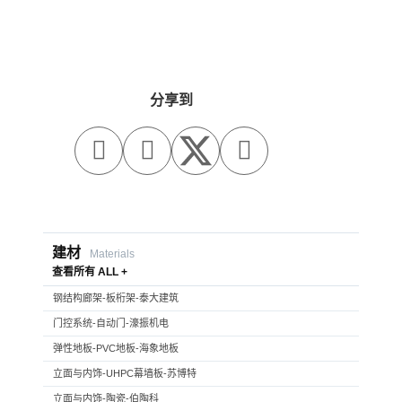
分享到



建材
Materials
查看所有 ALL +
钢结构廊架-板桁架-泰大建筑
门控系统-自动门-濠振机电
弹性地板-PVC地板-海象地板
立面与内饰-UHPC幕墙板-苏博特
立面与内饰-陶瓷-伯陶科