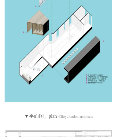
▼平面图，plan
©
lloydlondon architects