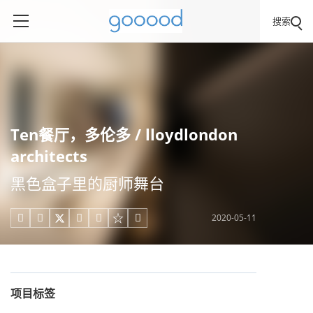
搜索
Ten餐厅，多伦多 / lloydlondon
architects
黑色盒子里的厨师舞台
2020-05-11





项目标签