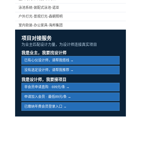
泳池系统-装配式泳池-诺亚
户外灯光-景观灯光-森朝照明
室内软装-办公家具-海邦集团
项目对接服务
为业主匹配设计力量，为设计师连接真实项目
我是业主，我要找设计师
已有心仪设计师，请帮我搭线 →
没有选定设计师，请帮我推荐 →
我是设计师，我要接项目
非会员申请直购 · 699元/条 →
申请加入会员 · 最低89元/条 →
已缴纳年费会员登录入口 →