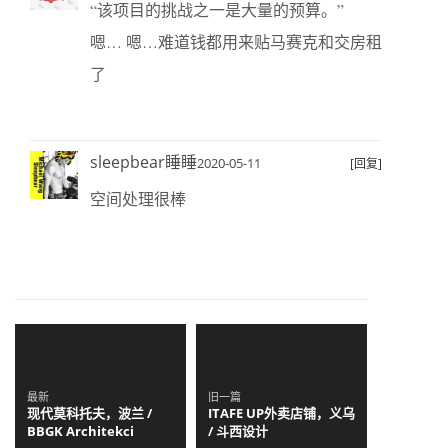
“该项目的挑战之一是大量的预算。”
嗯… 嗯…难道钱都用来贴马赛克和交房租
了
sleepbear睡睡
2020-05-11
[回复]
空间处理很棒
最新
旧一篇
现代莫科托夫，波兰 /
ITAFE UP外卖店铺，义乌
BBGK Architekci
/ 斗西设计