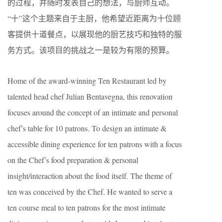
的过程，并随时发表自己的想法，与厨师互动。
“十”这个主题来自于主厨，他希望近距离为十位顾
客提供十道餐点，以展现他的厨艺技巧和独特的服
务方式。该项目的挑战之一是较为有限的预算。
Home of the award-winning Ten Restaurant led by
talented head chef Julian Bentavegna, this renovation
focuses around the concept of an intimate and personal
chef’s table for 10 patrons. To design an intimate &
accessible dining experience for ten patrons with a focus
on the Chef’s food preparation & personal
insight/interaction about the food itself. The theme of
ten was conceived by the Chef. He wanted to serve a
ten course meal to ten patrons for the most intimate