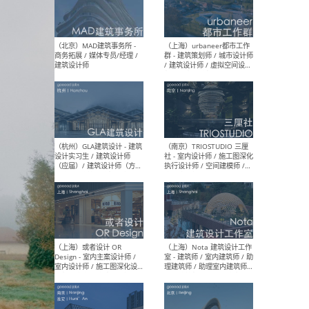
幕墙 / BIM / 成本 / 工程 / 运
生
营 / 品牌 / 观点views / 实习
等
（北京）MAT 超级建筑事务
（深圳
所 - 项目建筑师 / 初级建筑
景观
师/助理建筑师 / 室内建筑师
业设
/ 实习生
（北京）MAD建筑事务所 -
（上
商务拓展 / 媒体专员/经理 /
群 
建筑设计师
/ 
师 