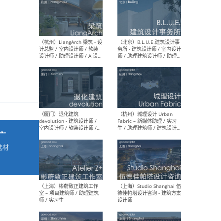
最新工作
按地区查看 ：
全部
|
北方
|
长江
|
华南
（杭州）LiangArch 梁筑 - 设
（北
计总监 / 室内设计师 / 软装
务所
设计师 / 助理设计师 / AI设计
师 
师 / 施工图深化设计师 / 品
室内
牌商务总助
广
选材
→
（厦门）退化建筑
（杭
devolution - 建筑设计师 /
Fab
室内设计师 / 软装设计师 /
生 
项目统筹 / 合伙人助理
师