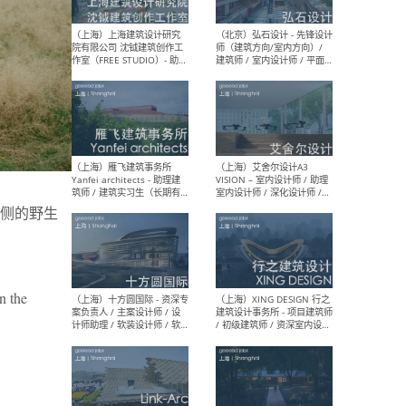
媒体运营设计师 / FF&E软装
/ 
设计师 / 深化设计师 / 实习
装设
生
（北京）SHUYAN design -
（上
项目负责人Project Manager
mea
/项目建筑师Project
/ 
Architect / 助理建筑师
师 
Assistant Architect / 创始
请）
人助理Founder's Assistant
侧的野生
/ 实习生Intern
（深圳）URBANUS 都市实践
（上
n the
- 城市设计师 / 建筑师 / 景观
Atel
设计师 / 研究员
Arc
媒体
生（