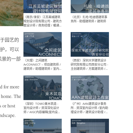
（杭州）GLA建筑设计 - 建筑
（南京
设计实习生 / 建筑设计师
社 
（应届）/ 建筑设计师（方案
执行
设计）/ 建筑设计师（施工
实习
图）/ 结构设计师 / 给排水设
计师
于园艺的
护，可以
（上海）或者设计 OR
（上
风景的一部
Design - 室内主案设计师 /
室 -
室内设计师 / 施工图深化设
理建
计师 / 室内设计助理 / 新媒
实习
体运营
请）
ed for more
us home. The
s or host
（南京/淮安）江苏美城建筑
（北
规划设计院有限公司 - 建筑方
务所
andscape.
案设计师 / 商务经理 / 暖通
设计师 / 造价工程师