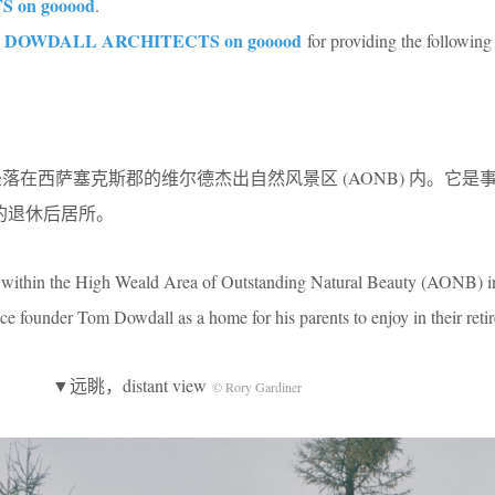
on gooood
.
 DOWDALL ARCHITECTS on gooood
for providing the following
宅，坐落在西萨塞克斯郡的维尔德杰出自然风景区 (AONB) 内。它是
设计的退休后居所。
t within the High Weald Area of Outstanding Natural Beauty (AONB) i
ce founder Tom Dowdall as a home for his parents to enjoy in their reti
▼远眺，distant view
© Rory Gardiner