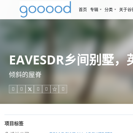
首页
专辑
分类
关于谷
EAVESDR乡间别墅，英国
倾斜的屋脊





项目标签