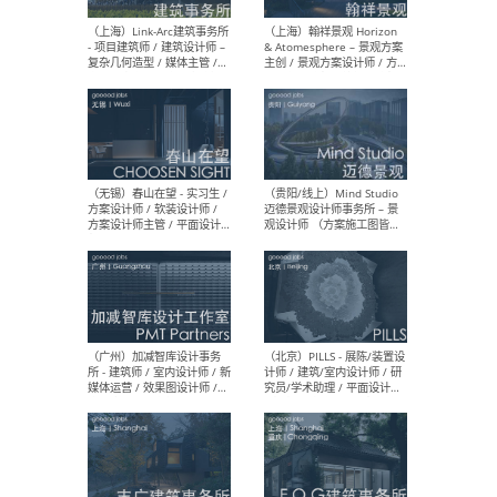
（上海）上海建筑设计研究
（北
院有限公司 沈钺建筑创作工
师（
作室（FREE STUDIO）- 助理
建筑
建筑师 / 驻场建筑师 / 实习
设计
生
实习
（上海）雁飞建筑事务所
（上
Yanfei architects - 助理建
VIS
筑师 / 建筑实习生（长期有
室内
效）
软装
（上海）十方圆国际 - 资深专
（上海
案负责人 / 主案设计师 / 设
建筑
计师助理 / 软装设计师 / 软
/ 
装设计师助理
师 