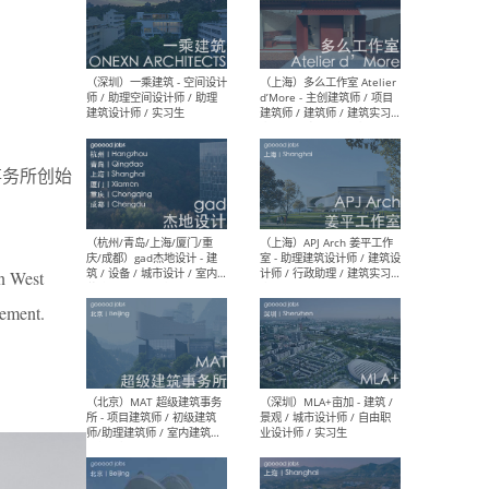
（上海）彬蔚致正建筑工作
（上海
室 – 项目建筑师 / 助理建筑
德佳
师 / 实习生
设计
事务所创始
（深圳）一乘建筑 - 空间设计
（上
师 / 助理空间设计师 / 助理
d’M
n West
建筑设计师 / 实习生
建筑
生 
rement.
（杭州/青岛/上海/厦门/重
（上海
庆/成都）gad杰地设计 - 建
室 
筑 / 设备 / 城市设计 / 室内 /
计师