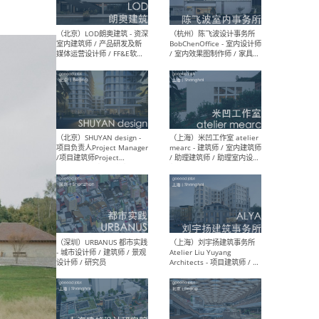
（大理）之间建筑
（西
ArCONNECT – 项目建筑师 /
研究
建筑师 / 助理建筑师 / 室内
主创
设计师 / 实习生
景观
施工
（深圳）TOMO東木筑造 -
（广
室内设计师 / 资深深化设计
所 
师 / AIGC内容编辑(室内设计
理设
方向) / 照明设计师 / 软装设
新媒
计师
生
（北京）LOD朗奥建筑 - 资深
（杭
室内建筑师 / 产品研发及新
Bob