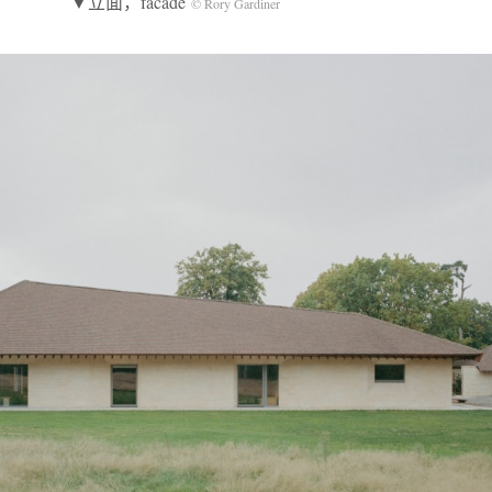
▼立面，facade
© Rory Gardiner