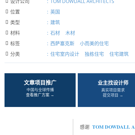
设计公司
:
TOM DOWDALL ARCHITECTS

位置
:
英国

类型
:
建筑

材料
:
石材
木材

标签
:
西萨塞克斯
小而美的住宅

分类
:
住宅室内设计
独栋住宅
住宅建筑

文章项目推广
业主找设计师
中国与全球传播
真实项目需求
查看推广方案 →
提交项目 →
TOM DOWDALL A
感谢