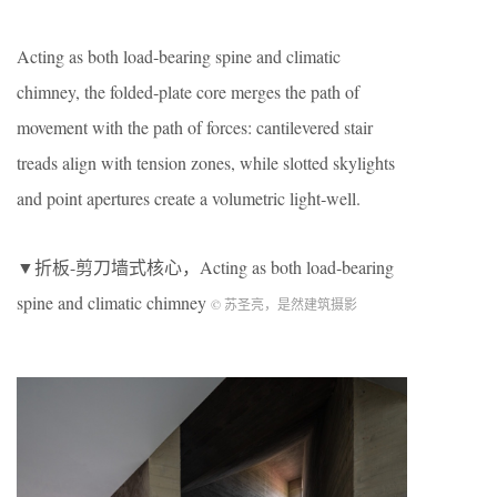
Acting as both load‑bearing spine and climatic
chimney, the folded‑plate core merges the path of
movement with the path of forces: cantilevered stair
treads align with tension zones, while slotted skylights
and point apertures create a volumetric light‑well.
▼折板-剪刀墙式核心，Acting as both load‑bearing
spine and climatic chimney
© 苏圣亮，是然建筑摄影