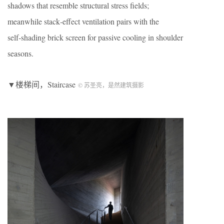
shadows that resemble structural stress fields;
meanwhile stack‑effect ventilation pairs with the
self‑shading brick screen for passive cooling in shoulder
seasons.
▼楼梯间，Staircase
© 苏圣亮，是然建筑摄影