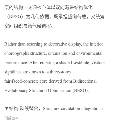
层的结构／交通核心体以双向渐进结构优化
（BESO）为几何依据，既承担竖向荷载，又统筹
空间组织与微气候调控。
Rather than resorting to decorative display, the interior
choreographs structure, circulation and environmental
performance. After entering a shaded vestibule, visitors’
sightlines are drawn to a three‑storey
fair‑faced‑concrete core derived from Bidirectional
Evolutionary Structural Optimisation (BESO).
▼结构-动线整合，Structure-circulation integration
©
创盟国际