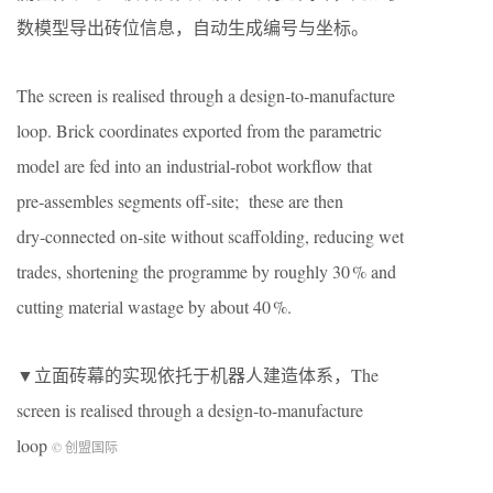
数模型导出砖位信息，自动生成编号与坐标。
The screen is realised through a design‑to‑manufacture
loop. Brick coordinates exported from the parametric
model are fed into an industrial‑robot workflow that
pre‑assembles segments off‑site; these are then
dry‑connected on‑site without scaffolding, reducing wet
trades, shortening the programme by roughly 30 % and
cutting material wastage by about 40 %.
▼立面砖幕的实现依托于机器人建造体系，The
screen is realised through a design‑to‑manufacture
loop
© 创盟国际