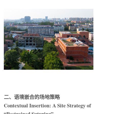
二、语境嵌合的场地策略
Contextual Insertion: A Site Strategy of
“Restrained Suturing”