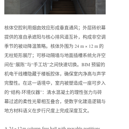
核体空腔利用烟囱效应形成垂直通风；外层砖织幕
提供的准自承遮阳与核心排风道互补，构成非空调
季节的被动降温策略。核体外围为 24 m × 12 m 的
无柱矩形展厅；可移动隔墙与地面插槽系统允许空
间在“展陈”与“手工坊”之间快速切换。BIM 预留的
机电干线槽隐藏于楼板腔体，确保室内净高与声学
完整性。在这一语境中，室内被塑造成一座可步入
的“结构-环境仪器”：清水混凝土的理性张力与砖
幕过滤的柔性光晕相互叠合，使数字化建造逻辑与
地方材料语义在步行尺度上完成深度互文。
A 24 × 12 m column‑free hall with movable partitions