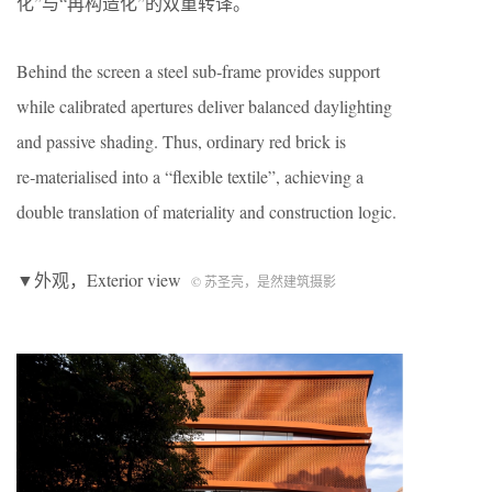
化”与“再构造化”的双重转译。
Behind the screen a steel sub‑frame provides support
while calibrated apertures deliver balanced daylighting
and passive shading. Thus, ordinary red brick is
re‑materialised into a “flexible textile”, achieving a
double translation of materiality and construction logic.
▼外观，Exterior view
© 苏圣亮，是然建筑摄影