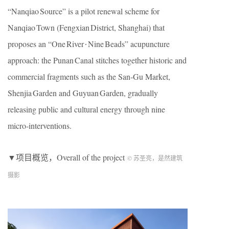
“Nanqiao Source” is a pilot renewal scheme for
Nanqiao Town (Fengxian District, Shanghai) that
proposes an “One River ∙ Nine Beads” acupuncture
approach: the Punan Canal stitches together historic and
commercial fragments such as the San‑Gu Market,
Shenjia Garden and Guyuan Garden, gradually
releasing public and cultural energy through nine
micro‑interventions.
▼项目概览，Overall of the project
© 苏圣亮，是然建筑
摄影