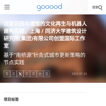
搜索
沈家花园非遗馆的文化再生与机器人
建构实践，上海 / 同济大学建筑设计
研究院(集团)有限公司创盟国际工作
室
基于“南桥源”针灸式城市更新策略的
节点实践
2025-07-23





项目标签