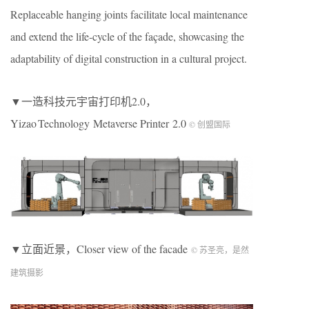
Replaceable hanging joints facilitate local maintenance
and extend the life‑cycle of the façade, showcasing the
adaptability of digital construction in a cultural project.
▼一造科技元宇宙打印机2.0，
Yizao Technology Metaverse Printer 2.0
© 创盟国际
▼立面近景，Closer view of the facade
© 苏圣亮，是然
建筑摄影