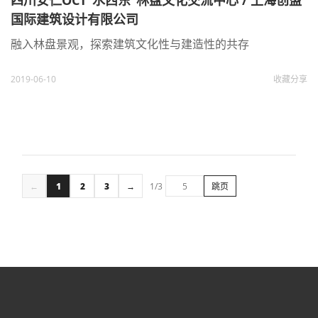
四川安仁OCT“水西东”林盘文化交流中心 / 上海创盟
国际建筑设计有限公司
融入林盘景观，探索建筑文化性与建造性的共存
2019-06-10
收藏
分享
←
1
2
3
→
1/3
跳页