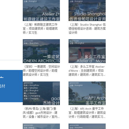
最新工作
按地区查看 ：
全部
|
北方
|
长江
|
华南
（上海）彬蔚致正建筑工作
（上海
室 – 项目建筑师 / 助理建筑
德佳
师 / 实习生
设计
广
选材
→
（深圳）一乘建筑 - 空间设计
（上
师 / 助理空间设计师 / 助理
d’M
建筑设计师 / 实习生
建筑
生 