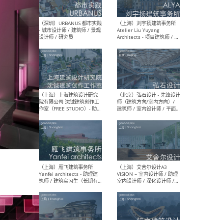
（北京）LOD朗奥建筑 - 资深
（杭
室内建筑师 / 产品研发及新
Bob
媒体运营设计师 / FF&E软装
/ 
设计师 / 深化设计师 / 实习
装设
生
（北京）SHUYAN design -
（上
项目负责人Project Manager
mea
/项目建筑师Project
/ 
Architect / 助理建筑师
师 
Assistant Architect / 创始
请）
人助理Founder's Assistant
/ 实习生Intern
（深圳）URBANUS 都市实践
（上
- 城市设计师 / 建筑师 / 景观
Atel