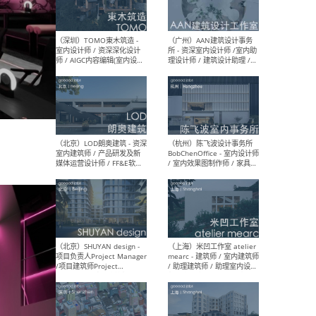
（南京/淮安）江苏美城建筑
（北
规划设计院有限公司 - 建筑方
务所
案设计师 / 商务经理 / 暖通
设计师 / 造价工程师
（大理）之间建筑
（西
ArCONNECT – 项目建筑师 /
研究
建筑师 / 助理建筑师 / 室内
主创
设计师 / 实习生
景观
施工
（深圳）TOMO東木筑造 -
（广
室内设计师 / 资深深化设计
所 
师 / AIGC内容编辑(室内设计
理设
方向) / 照明设计师 / 软装设
新媒
计师
生