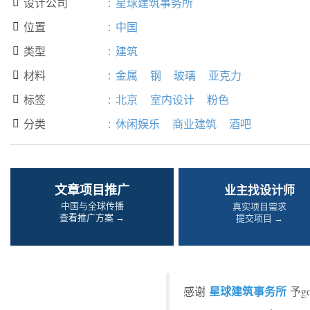
设计公司
:
星球建筑事务所

位置
:
中国

类型
:
建筑

材料
:
金属
钢
玻璃
亚克力

标签
:
北京
室内设计
粉色

分类
:
休闲娱乐
商业建筑
酒吧

文章项目推广
业主找设计师
中国与全球传播
真实项目需求
查看推广方案 →
提交项目 →
星球建筑事务所
感谢
予g