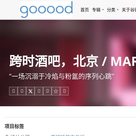
首页
专辑
分类
关于谷
跨时酒吧，北京 / MA
“一场沉溺于冷焰与粉氲的序列心跳”





项目标签