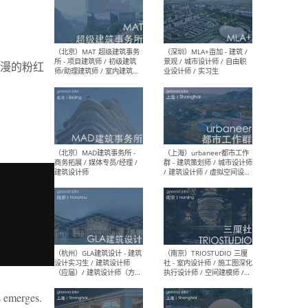
（杭州/青岛/上海/厦门/重
（上海
庆/成都）gad杰地设计 - 建
室 
漫的粉红
筑 / 设备 / 城市设计 / 室内 /
计师
幕墙 / BIM / 成本 / 工程 / 运
生
营 / 品牌 / 观点views / 实习
等
（北京）MAT 超级建筑事务
（深圳
所 - 项目建筑师 / 初级建筑
景观
师/助理建筑师 / 室内建筑师
业设
/ 实习生
（北京）MAD建筑事务所 -
（上
商务拓展 / 媒体专员/经理 /
群 
s emerges.
建筑设计师
/ 