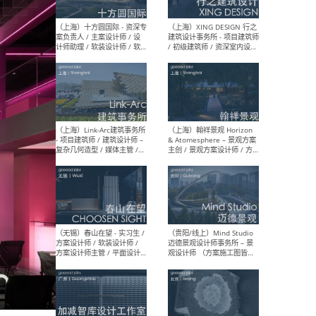
设计师 / 研究员
Arc
媒体
生（
（上海）上海建筑设计研究
（北
院有限公司 沈钺建筑创作工
师（
作室（FREE STUDIO）- 助理
建筑
建筑师 / 驻场建筑师 / 实习
设计
生
实习
（上海）雁飞建筑事务所
（上
Yanfei architects - 助理建
VIS
筑师 / 建筑实习生（长期有
室内
效）
软装