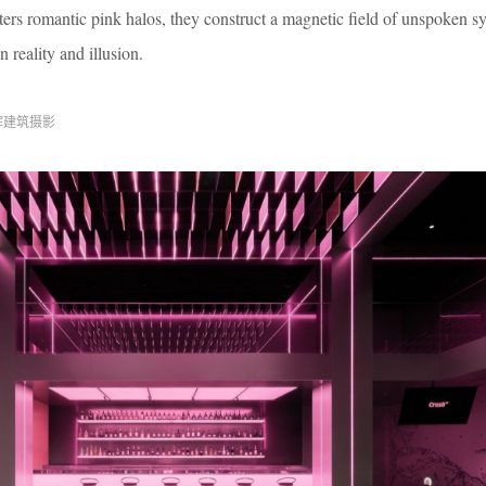
ers romantic pink halos, they construct a magnetic field of unspoken sy
reality and illusion.
辉建筑摄影