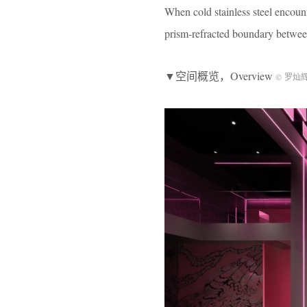
When cold stainless steel encount
prism-refracted boundary between 
▼空间概览，Overview
© 罗灿