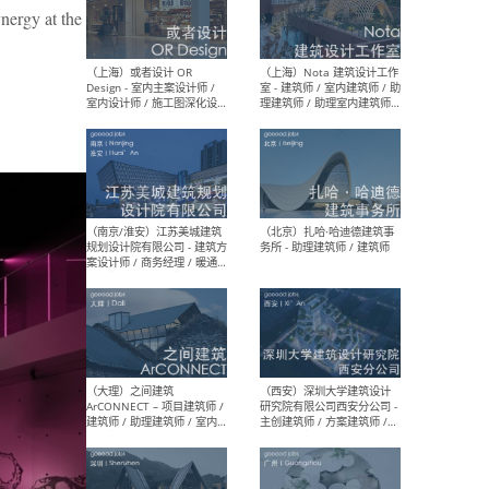
师 
nergy at the
（杭州）GLA建筑设计 - 建筑
（南京
设计实习生 / 建筑设计师
社 
（应届）/ 建筑设计师（方案
执行
设计）/ 建筑设计师（施工
实习
图）/ 结构设计师 / 给排水设
计师
（上海）或者设计 OR
（上
Design - 室内主案设计师 /
室 -
室内设计师 / 施工图深化设
理建
计师 / 室内设计助理 / 新媒
实习
体运营
请）