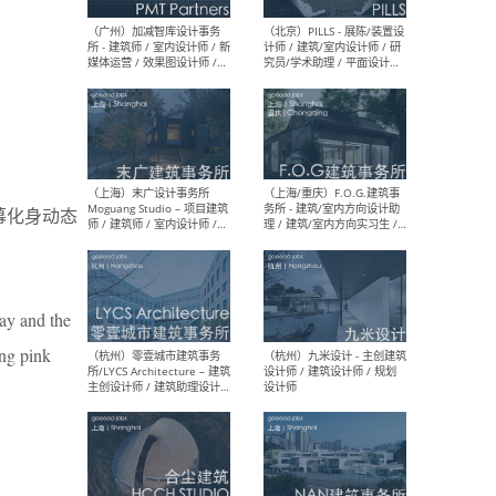
（上海）十方圆国际 - 资深专
（上海
案负责人 / 主案设计师 / 设
建筑
计师助理 / 软装设计师 / 软
/ 
装设计师助理
师 
幕化身动态
（上海）Link-Arc建筑事务所
（上
- 项目建筑师 / 建筑设计师 –
& A
复杂几何造型 / 媒体主管 /
主创
学术研究专员 / 实习生计划
案深
软装
（方
day and the
ing pink
（无锡）春山在望 - 实习生 /
（贵阳
方案设计师 / 软装设计师 /
迈德
方案设计师主管 / 平面设计
观设
师
可）