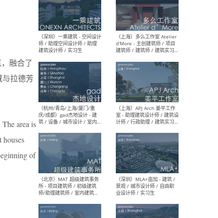
（上海）彬蔚致正建筑工作
（上海
室 – 项目建筑师 / 助理建筑
德佳
师 / 实习生
设计
筑，融合了
域与拉德芳
（深圳）一乘建筑 - 空间设计
（上
师 / 助理空间设计师 / 助理
d’M
 The area is
建筑设计师 / 实习生
建筑
生 
nt houses
beginning of
（杭州/青岛/上海/厦门/重
（上海
庆/成都）gad杰地设计 - 建
室 
筑 / 设备 / 城市设计 / 室内 /
计师