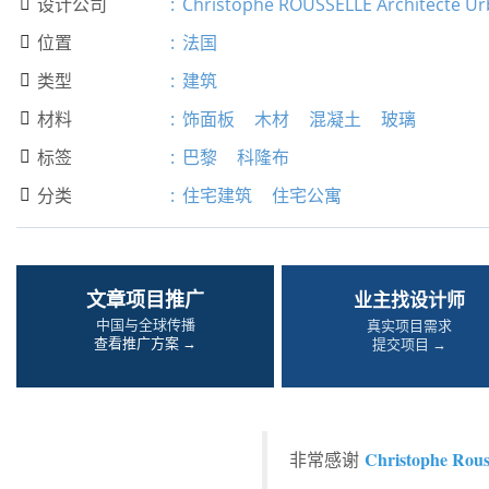
设计公司
:
Christophe ROUSSELLE Architecte Ur

位置
:
法国

类型
:
建筑

材料
:
饰面板
木材
混凝土
玻璃

标签
:
巴黎
科隆布

分类
:
住宅建筑
住宅公寓

文章项目推广
业主找设计师
中国与全球传播
真实项目需求
查看推广方案 →
提交项目 →
Christophe Rouss
非常感谢