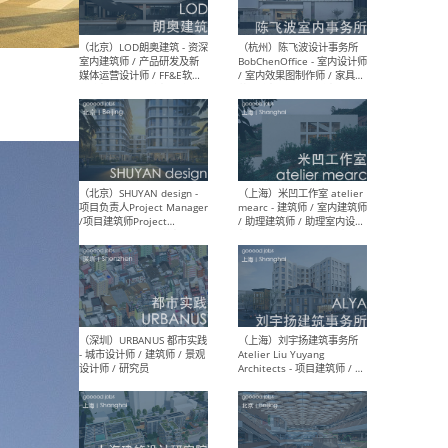
（大理）之间建筑
（西
ArCONNECT – 项目建筑师 /
研究
建筑师 / 助理建筑师 / 室内
主创
设计师 / 实习生
景观
施工
（深圳）TOMO東木筑造 -
（广
室内设计师 / 资深深化设计
所 
师 / AIGC内容编辑(室内设计
理设
方向) / 照明设计师 / 软装设
新媒
计师
生
（北京）LOD朗奥建筑 - 资深
（杭
室内建筑师 / 产品研发及新
Bob