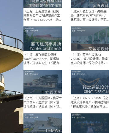
媒体运营设计师 / FF&E软装
/ 
设计师 / 深化设计师 / 实习
装设
生
（北京）SHUYAN design -
（上
项目负责人Project Manager
mea
/项目建筑师Project
/ 
Architect / 助理建筑师
师 
Assistant Architect / 创始
请）
人助理Founder's Assistant
/ 实习生Intern
（深圳）URBANUS 都市实践
（上
- 城市设计师 / 建筑师 / 景观
Atel
设计师 / 研究员
Arc
媒体
生（