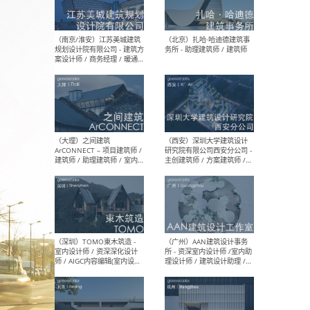
（杭州）GLA建筑设计 - 建筑
（南京
设计实习生 / 建筑设计师
社 
（应届）/ 建筑设计师（方案
执行
设计）/ 建筑设计师（施工
实习
图）/ 结构设计师 / 给排水设
计师
（上海）或者设计 OR
（上
Design - 室内主案设计师 /
室 -
室内设计师 / 施工图深化设
理建
计师 / 室内设计助理 / 新媒
实习
体运营
请）
（南京/淮安）江苏美城建筑
（北
规划设计院有限公司 - 建筑方
务所
案设计师 / 商务经理 / 暖通
设计师 / 造价工程师