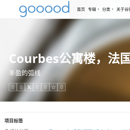
首页
专辑
分类
关于谷
Courbes公寓楼，法国 / C
丰盈的弧线





项目标签