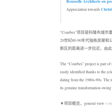
Rousselle Architecte on go
Christ
Appreciation towards
“Courbes”项目是科隆
20世纪80-90年代独栋房
斯区的距离进一步拉近，由此
The “Courbes” project is part o
easily identified thanks to the e
dating from the 1980s-90s. The 
its genuine transformation owing t
▼项目概览，general view
© F