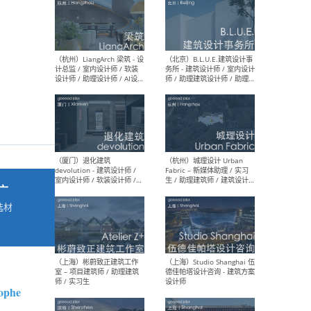
最新工作
按地区查看 ：
全部
|
北方
|
长江
|
华南
（杭州）LiangArch 梁筑 - 设
（北
计总监 / 室内设计师 / 软装
务所
设计师 / 助理设计师 / AI设计
师 
师 / 施工图深化设计师 / 品
室内
牌商务总助
广
选材
→
（厦门）退化建筑
（杭
devolution - 建筑设计师 /
Fab
室内设计师 / 软装设计师 /
生 
项目统筹 / 合伙人助理
师
ophe