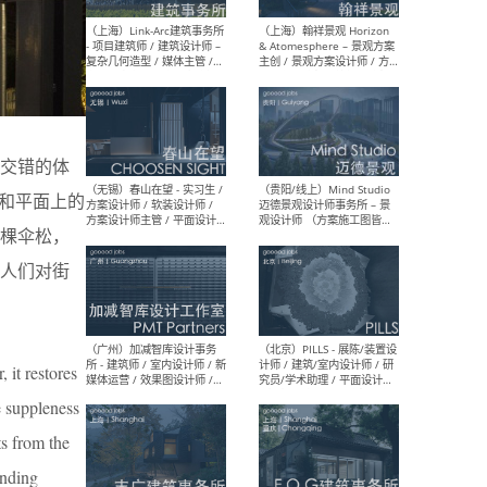
（上海）上海建筑设计研究
（北
院有限公司 沈钺建筑创作工
师（
作室（FREE STUDIO）- 助理
建筑
建筑师 / 驻场建筑师 / 实习
设计
生
实习
交错的体
和平面上的
（上海）雁飞建筑事务所
（上
多棵伞松，
Yanfei architects - 助理建
VIS
筑师 / 建筑实习生（长期有
室内
人们对街
效）
软装
 it restores
e suppleness
（上海）十方圆国际 - 资深专
（上海
案负责人 / 主案设计师 / 设
建筑
ts from the
计师助理 / 软装设计师 / 软
/ 
装设计师助理
师 
unding