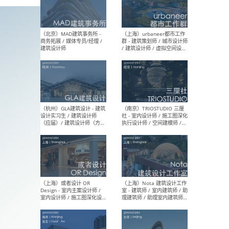
幕墙 / BIM / 成本 / 工程 / 运
生
营 / 品牌 / 观点views / 实习
等
（北京）MAT 超级建筑事务
（深圳
所 - 项目建筑师 / 初级建筑
景观
师/助理建筑师 / 室内建筑师
业设
/ 实习生
（北京）MAD建筑事务所 -
（上
商务拓展 / 媒体专员/经理 /
群 
建筑设计师
/ 
师 