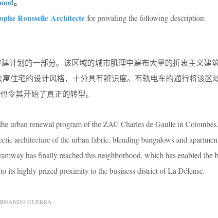
oood
。
ophe Rousselle Architecte
for providing the following description:
布城市重建计划的一部分。该区域的城市肌理中遍布大量的折衷主义建
屋和公寓住宅的设计风格，十分具有辨识度。有轨电车的通行将该区
也令其开始了真正的转型。
f the urban renewal program of the ZAC Charles de Gaulle in Colombes.
clectic architecture of the urban fabric, blending bungalows and apartme
tramway has finally reached this neighborhood, which has enabled the 
o its highly prized proximity to the business district of La Défense.
ERNANDO GUERRA