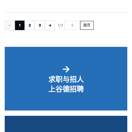
←
1
2
3
→
1/3
跳页
→
求职与招人
上谷德招聘