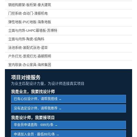
钢结构廊架-板桁架-泰大建筑
门控系统-自动门-濠振机电
弹性地板-PVC地板-海象地板
立面与内饰-UHPC幕墙板-苏博特
立面与内饰-陶瓷-伯陶科
泳池系统-装配式泳池-诺亚
户外灯光-景观灯光-森朝照明
室内软装-办公家具-海邦集团
项目对接服务
为业主匹配设计力量，为设计师连接真实项目
我是业主，我要找设计师
已有心仪设计师，请帮我搭线 →
没有选定设计师，请帮我推荐 →
我是设计师，我要接项目
非会员申请直购 · 699元/条 →
申请加入会员 · 最低89元/条 →