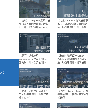
最新工作
按地区查看 ：
全部
|
北方
|
长江
|
华南
（杭州）LiangArch 梁筑 - 设
（北
计总监 / 室内设计师 / 软装
务所
设计师 / 助理设计师 / AI设计
师 
师 / 施工图深化设计师 / 品
室内
牌商务总助
广
选材
→
（厦门）退化建筑
（杭
devolution - 建筑设计师 /
Fab
室内设计师 / 软装设计师 /
生 
项目统筹 / 合伙人助理
师