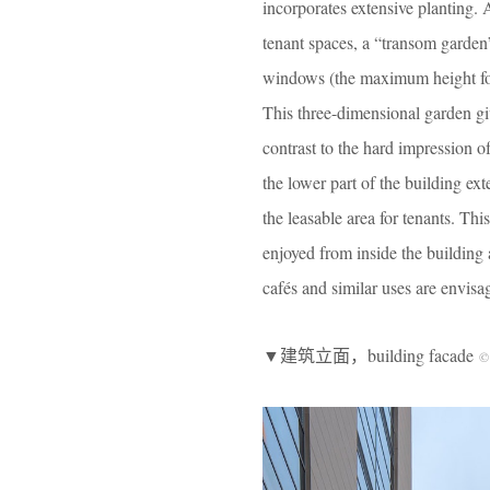
incorporates extensive planting. 
tenant spaces, a “transom garden”
windows (the maximum height for
This three-dimensional garden giv
contrast to the hard impression o
the lower part of the building ext
the leasable area for tenants. Thi
enjoyed from inside the building a
cafés and similar uses are envisa
▼建筑立面，building facade
©