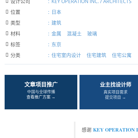
设计公司
:
KEY OPERATION INC. / ARCHITECTS

位置
:
日本

类型
:
建筑

材料
:
金属
混凝土
玻璃

标签
:
东京

分类
:
住宅室内设计
住宅建筑
住宅公寓

文章项目推广
业主找设计师
中国与全球传播
真实项目需求
查看推广方案 →
提交项目 →
KEY OPERATION I
感谢