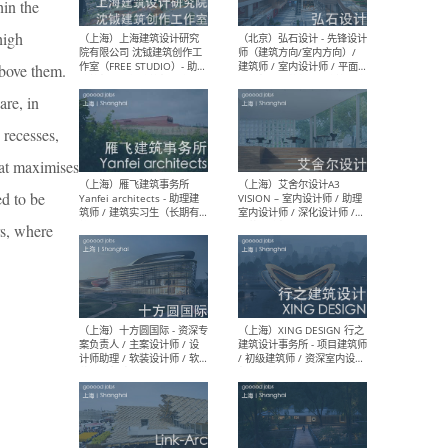
媒体运营设计师 / FF&E软装
/ 
hin the
设计师 / 深化设计师 / 实习
装设
high
生
above them.
are, in
 recesses,
（北京）SHUYAN design -
（上
项目负责人Project Manager
mea
that maximises
/项目建筑师Project
/ 
Architect / 助理建筑师
师 
ed to be
Assistant Architect / 创始
请）
人助理Founder's Assistant
rs, where
/ 实习生Intern
（深圳）URBANUS 都市实践
（上
- 城市设计师 / 建筑师 / 景观
Atel
设计师 / 研究员
Arc
媒体
生（