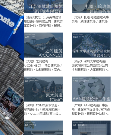
（杭州）GLA建筑设计 - 建筑
（南京
设计实习生 / 建筑设计师
社 
（应届）/ 建筑设计师（方案
执行
设计）/ 建筑设计师（施工
实习
图）/ 结构设计师 / 给排水设
计师
（上海）或者设计 OR
（上
Design - 室内主案设计师 /
室 -
室内设计师 / 施工图深化设
理建
计师 / 室内设计助理 / 新媒
实习
体运营
请）
（南京/淮安）江苏美城建筑
（北
规划设计院有限公司 - 建筑方
务所
案设计师 / 商务经理 / 暖通
设计师 / 造价工程师