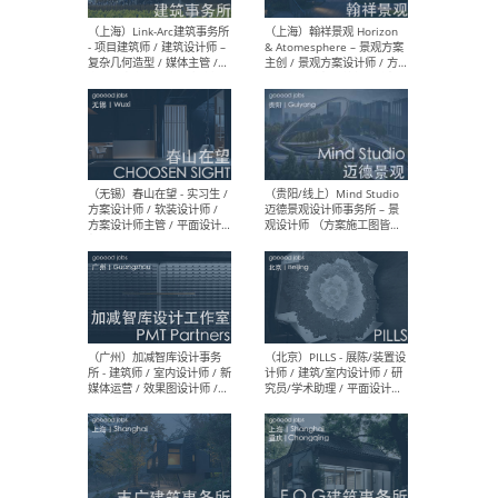
（上海）上海建筑设计研究
（北
院有限公司 沈钺建筑创作工
师（
作室（FREE STUDIO）- 助理
建筑
建筑师 / 驻场建筑师 / 实习
设计
生
实习
（上海）雁飞建筑事务所
（上
Yanfei architects - 助理建
VIS
筑师 / 建筑实习生（长期有
室内
效）
软装
（上海）十方圆国际 - 资深专
（上海
案负责人 / 主案设计师 / 设
建筑
计师助理 / 软装设计师 / 软
/ 
装设计师助理
师 