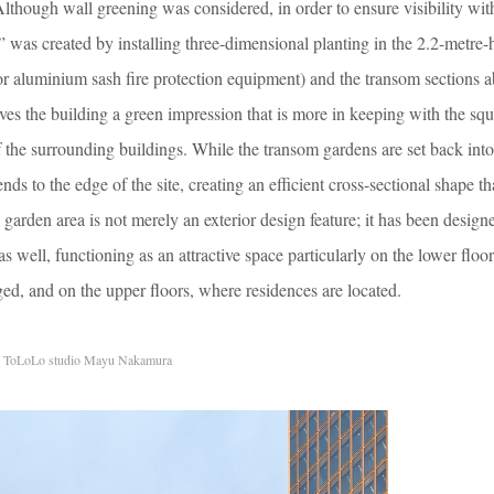
Although wall greening was considered, in order to ensure visibility wit
 was created by installing three-dimensional planting in the 2.2-metre-
 aluminium sash fire protection equipment) and the transom sections 
es the building a green impression that is more in keeping with the squ
f the surrounding buildings. While the transom gardens are set back into
ends to the edge of the site, creating an efficient cross-sectional shape 
s garden area is not merely an exterior design feature; it has been design
s well, functioning as an attractive space particularly on the lower floo
ged, and on the upper floors, where residences are located.
 ToLoLo studio Mayu Nakamura