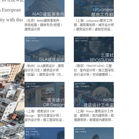
幕墙 / BIM / 成本 / 工程 / 运
生
营 / 品牌 / 观点views / 实习
 a European
等
ity with this
（北京）MAT 超级建筑事务
（深圳
所 - 项目建筑师 / 初级建筑
景观
师/助理建筑师 / 室内建筑师
业设
/ 实习生
（北京）MAD建筑事务所 -
（上
商务拓展 / 媒体专员/经理 /
群 
建筑设计师
/ 
师 