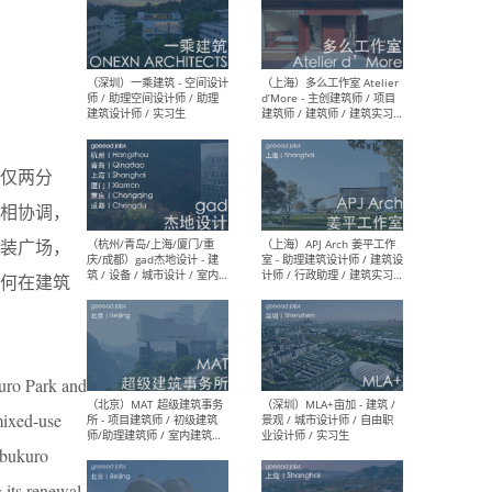
（上海）彬蔚致正建筑工作
（上海
室 – 项目建筑师 / 助理建筑
德佳
师 / 实习生
设计
仅两分
公园相协调，
装广场，
（深圳）一乘建筑 - 空间设计
（上
师 / 助理空间设计师 / 助理
d’M
何在建筑
建筑设计师 / 实习生
建筑
生 
kuro Park and
mixed-use
（杭州/青岛/上海/厦门/重
（上海
ebukuro
庆/成都）gad杰地设计 - 建
室 
筑 / 设备 / 城市设计 / 室内 /
计师
 its renewal,