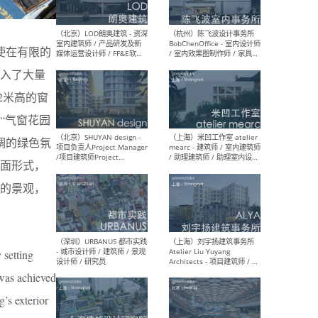
使在有限的
（大理）之间建筑
（西
ArCONNECT – 项目建筑师 /
研究
入了大量
建筑师 / 助理建筑师 / 室内
主创
设计师 / 实习生
景观
2米高的窗
施工
“气窗花园
协调的绿色氛
面形式，
（深圳）TOMO東木筑造 -
（广
的景观，
室内设计师 / 资深深化设计
所 
师 / AIGC内容编辑(室内设计
理设
方向) / 照明设计师 / 软装设
新媒
计师
生
 setting
 was achieved
（北京）LOD朗奥建筑 - 资深
（杭
’s exterior
室内建筑师 / 产品研发及新
Bob