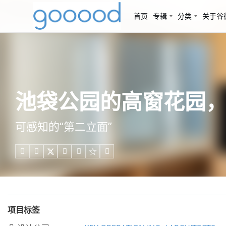
首页
专辑
分类
关于谷
池袋公园的高窗花园，日本 / 
可感知的“第二立面”





项目标签