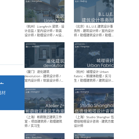
最新工作
按地区查看 ：
全部
|
北方
|
长江
|
华南
（杭州）LiangArch 梁筑 - 设
（北
计总监 / 室内设计师 / 软装
务所
设计师 / 助理设计师 / AI设计
师 
师 / 施工图深化设计师 / 品
室内
牌商务总助
广
选材
→
（厦门）退化建筑
（杭
devolution - 建筑设计师 /
Fab
室内设计师 / 软装设计师 /
生 
项目统筹 / 合伙人助理
师