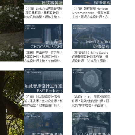
（上海）上海建筑设计研究
（北
院有限公司 沈钺建筑创作工
师（
作室（FREE STUDIO）- 助理
建筑
建筑师 / 驻场建筑师 / 实习
设计
生
实习
（上海）雁飞建筑事务所
（上
Yanfei architects - 助理建
VIS
筑师 / 建筑实习生（长期有
室内
效）
软装
（上海）十方圆国际 - 资深专
（上海
案负责人 / 主案设计师 / 设
建筑
计师助理 / 软装设计师 / 软
/ 
装设计师助理
师 