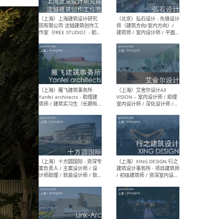
媒体运营设计师 / FF&E软装
/ 
设计师 / 深化设计师 / 实习
装设
生
（北京）SHUYAN design -
（上
项目负责人Project Manager
mea
/项目建筑师Project
/ 
Architect / 助理建筑师
师 
Assistant Architect / 创始
请）
人助理Founder's Assistant
/ 实习生Intern
（深圳）URBANUS 都市实践
（上
- 城市设计师 / 建筑师 / 景观
Atel
设计师 / 研究员
Arc
媒体
生（