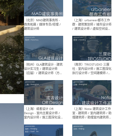
幕墙 / BIM / 成本 / 工程 / 运
生
营 / 品牌 / 观点views / 实习
等
（北京）MAT 超级建筑事务
（深圳
所 - 项目建筑师 / 初级建筑
景观
师/助理建筑师 / 室内建筑师
业设
/ 实习生
（北京）MAD建筑事务所 -
（上
商务拓展 / 媒体专员/经理 /
群 
建筑设计师
/ 
师 