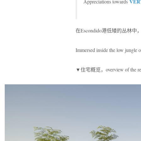
VER
Appreciations towards
在Escondido港低矮的丛林
Immersed inside the low jungle o
▼住宅概览，overview of the res