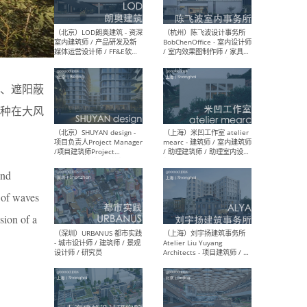
（大理）之间建筑
（西
ArCONNECT – 项目建筑师 /
研究
建筑师 / 助理建筑师 / 室内
主创
、遮阳蔽
设计师 / 实习生
景观
施工
种在大风
（深圳）TOMO東木筑造 -
（广
and
室内设计师 / 资深深化设计
所 
师 / AIGC内容编辑(室内设计
理设
g of waves
方向) / 照明设计师 / 软装设
新媒
计师
生
sion of a
（北京）LOD朗奥建筑 - 资深
（杭
室内建筑师 / 产品研发及新
Bob