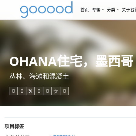
首页
专辑
分类
关于谷
OHANA住宅，墨西哥 / 
丛林、海滩和混凝土





项目标签