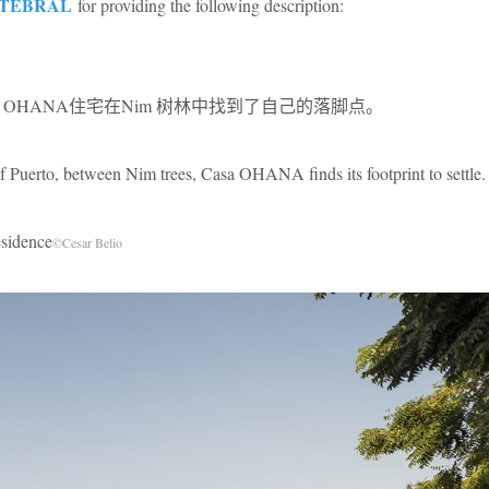
TEBRAL
for providing the following description:
中，OHANA住宅在Nim 树林中找到了自己的落脚点。
f Puerto, between Nim trees, Casa OHANA finds its footprint to settle.
idence
©Cesar Belio