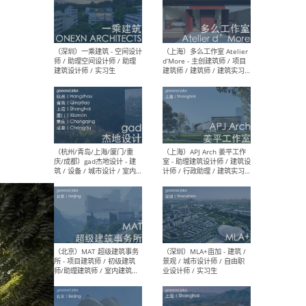
（上海）彬蔚致正建筑工作
（上海
室 – 项目建筑师 / 助理建筑
德佳
师 / 实习生
设计
（深圳）一乘建筑 - 空间设计
（上
师 / 助理空间设计师 / 助理
d’M
建筑设计师 / 实习生
建筑
生 
（杭州/青岛/上海/厦门/重
（上海
庆/成都）gad杰地设计 - 建
室 
筑 / 设备 / 城市设计 / 室内 /
计师