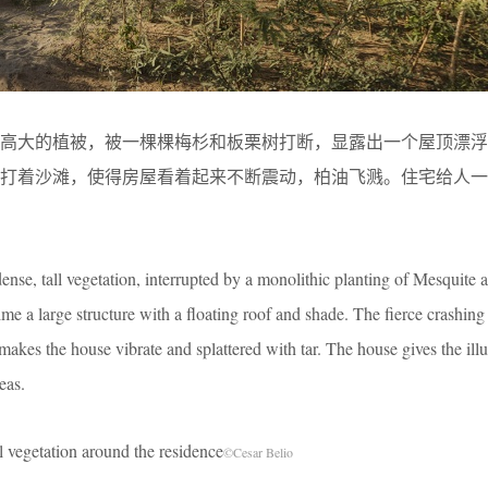
密高大的植被，被一棵棵梅杉和板栗树打断，显露出一个屋顶漂浮
拍打着沙滩，使得房屋看着起来不断震动，柏油飞溅。住宅给人一
nse, tall vegetation, interrupted by a monolithic planting of Mesquite 
time a large structure with a floating roof and shade. The fierce crashin
, makes the house vibrate and splattered with tar. The house gives the illu
eas.
ion around the residence
©Cesar Belio