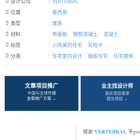
设计公司
:
VERTEBRAL

位置
:
墨西哥

类型
:
建筑

材料
:
饰面板
钢筋混凝土
混凝土

标签
:
小而美的住宅
瓦哈卡

分类
:
住宅室内设计
独栋住宅
住宅建筑

文章项目推广
业主找设计师
中国与全球传播
真实项目需求
查看推广方案 →
提交项目 →
VERTEBRAL
感谢
予go