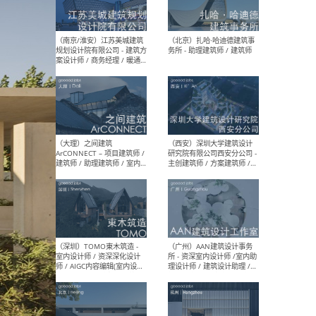
（杭州）GLA建筑设计 - 建筑
（南京
设计实习生 / 建筑设计师
社 
（应届）/ 建筑设计师（方案
执行
设计）/ 建筑设计师（施工
实习
图）/ 结构设计师 / 给排水设
计师
（上海）或者设计 OR
（上
Design - 室内主案设计师 /
室 -
室内设计师 / 施工图深化设
理建
计师 / 室内设计助理 / 新媒
实习
体运营
请）
（南京/淮安）江苏美城建筑
（北
规划设计院有限公司 - 建筑方
务所
案设计师 / 商务经理 / 暖通
设计师 / 造价工程师