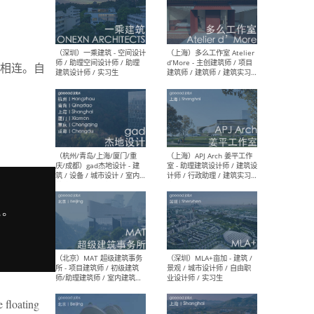
（上海）彬蔚致正建筑工作
（上海
室 – 项目建筑师 / 助理建筑
德佳
相连。自
师 / 实习生
设计
（深圳）一乘建筑 - 空间设计
（上
师 / 助理空间设计师 / 助理
d’M
建筑设计师 / 实习生
建筑
生 
（杭州/青岛/上海/厦门/重
（上海
庆/成都）gad杰地设计 - 建
室 
 floating
筑 / 设备 / 城市设计 / 室内 /
计师