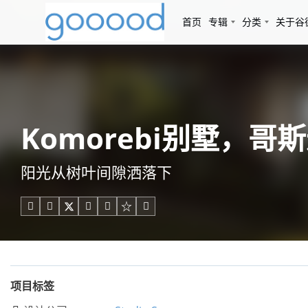
首页
专辑
分类
关于谷
Komorebi别墅，哥斯达黎
阳光从树叶间隙洒落下





项目标签