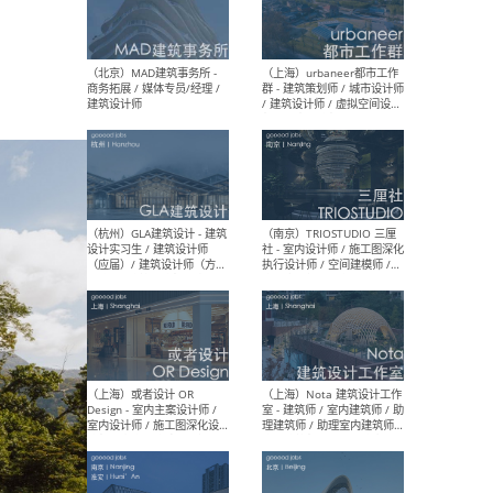
幕墙 / BIM / 成本 / 工程 / 运
生
营 / 品牌 / 观点views / 实习
等
（北京）MAT 超级建筑事务
（深圳
所 - 项目建筑师 / 初级建筑
景观
师/助理建筑师 / 室内建筑师
业设
/ 实习生
（北京）MAD建筑事务所 -
（上
商务拓展 / 媒体专员/经理 /
群 
建筑设计师
/ 
师 