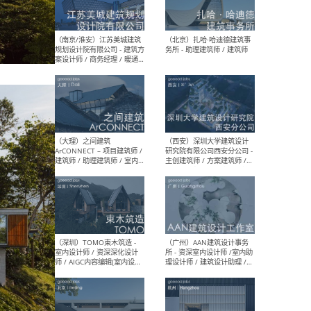
（杭州）GLA建筑设计 - 建筑
（南京
设计实习生 / 建筑设计师
社 
（应届）/ 建筑设计师（方案
执行
设计）/ 建筑设计师（施工
实习
图）/ 结构设计师 / 给排水设
计师
（上海）或者设计 OR
（上
Design - 室内主案设计师 /
室 -
室内设计师 / 施工图深化设
理建
计师 / 室内设计助理 / 新媒
实习
体运营
请）
（南京/淮安）江苏美城建筑
（北
规划设计院有限公司 - 建筑方
务所
案设计师 / 商务经理 / 暖通
设计师 / 造价工程师