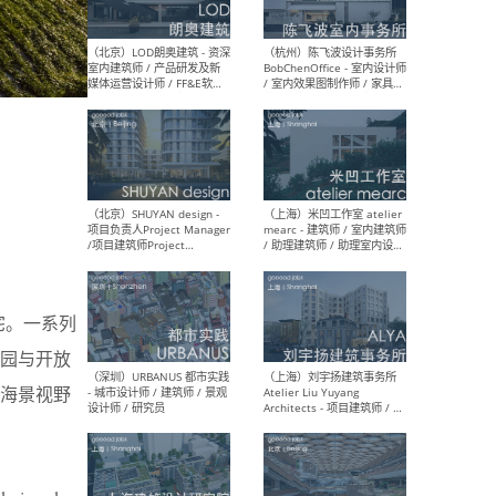
（大理）之间建筑
（西
ArCONNECT – 项目建筑师 /
研究
建筑师 / 助理建筑师 / 室内
主创
设计师 / 实习生
景观
施工
（深圳）TOMO東木筑造 -
（广
室内设计师 / 资深深化设计
所 
师 / AIGC内容编辑(室内设计
理设
住宅。一系列
方向) / 照明设计师 / 软装设
新媒
计师
生
园与开放
海景视野
（北京）LOD朗奥建筑 - 资深
（杭
室内建筑师 / 产品研发及新
Bob