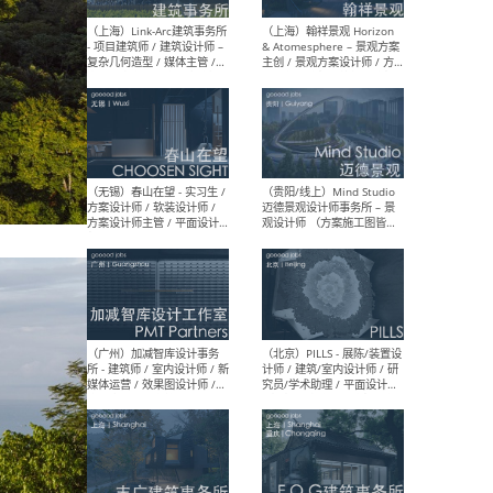
（上海）上海建筑设计研究
（北
院有限公司 沈钺建筑创作工
师（
作室（FREE STUDIO）- 助理
建筑
建筑师 / 驻场建筑师 / 实习
设计
生
实习
（上海）雁飞建筑事务所
（上
Yanfei architects - 助理建
VIS
筑师 / 建筑实习生（长期有
室内
效）
软装
（上海）十方圆国际 - 资深专
（上海
案负责人 / 主案设计师 / 设
建筑
计师助理 / 软装设计师 / 软
/ 
装设计师助理
师 