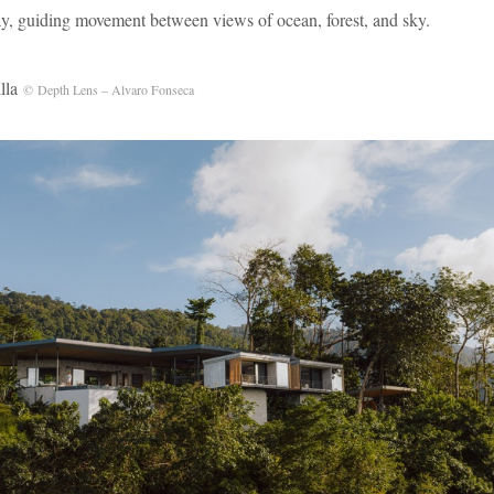
y, guiding movement between views of ocean, forest, and sky.
lla
© Depth Lens – Alvaro Fonseca