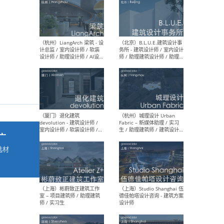
最新工作
按地区查看 ：
全部
|
北方
|
长江
|
华南
（杭州）LiangArch 梁筑 - 设
（北
计总监 / 室内设计师 / 软装
务所
设计师 / 助理设计师 / AI设计
师 
师 / 施工图深化设计师 / 品
室内
牌商务总助
广
选材
→
（厦门）退化建筑
（杭
devolution - 建筑设计师 /
Fab
室内设计师 / 软装设计师 /
生 
项目统筹 / 合伙人助理
师