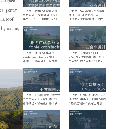
 designed
媒体运营设计师 / FF&E软装
/ 
设计师 / 深化设计师 / 实习
装设
es, gently
生
lla roof.
 by nature,
（北京）SHUYAN design -
（上
项目负责人Project Manager
mea
/项目建筑师Project
/ 
Architect / 助理建筑师
师 
Assistant Architect / 创始
请）
人助理Founder's Assistant
/ 实习生Intern
（深圳）URBANUS 都市实践
（上
- 城市设计师 / 建筑师 / 景观
Atel
设计师 / 研究员
Arc
媒体
生（