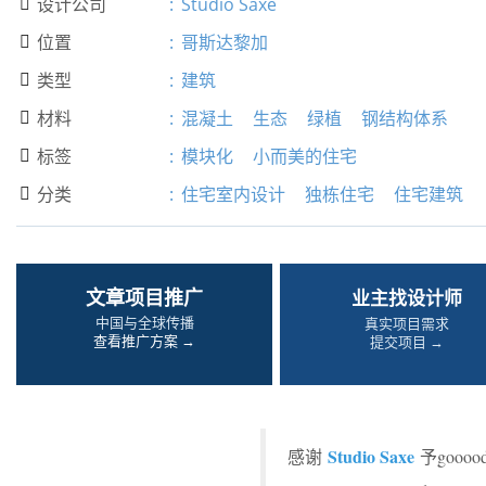
设计公司
:
Studio Saxe

位置
:
哥斯达黎加

类型
:
建筑

材料
:
混凝土
生态
绿植
钢结构体系

标签
:
模块化
小而美的住宅

分类
:
住宅室内设计
独栋住宅
住宅建筑

文章项目推广
业主找设计师
中国与全球传播
真实项目需求
查看推广方案 →
提交项目 →
Studio Saxe
感谢
予goo