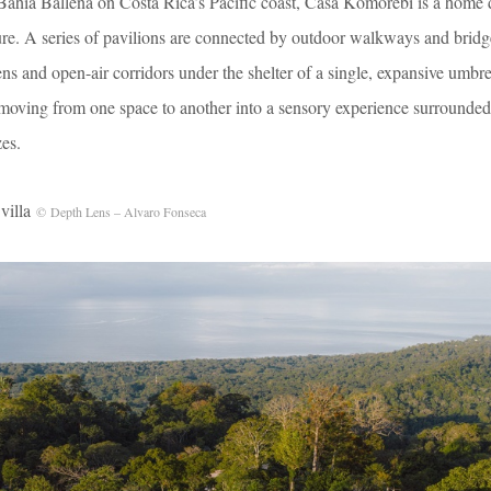
 Bahía Ballena on Costa Rica’s Pacific coast, Casa Komorebi is a home
re. A series of pavilions are connected by outdoor walkways and bridg
ns and open-air corridors under the shelter of a single, expansive umbre
f moving from one space to another into a sensory experience surrounded
es.
villa
© Depth Lens – Alvaro Fonseca