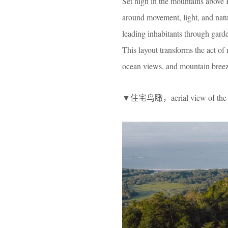
Set high in the mountains above
around movement, light, and natu
leading inhabitants through garde
This layout transforms the act o
ocean views, and mountain breez
▼住宅鸟瞰，aerial view of the 