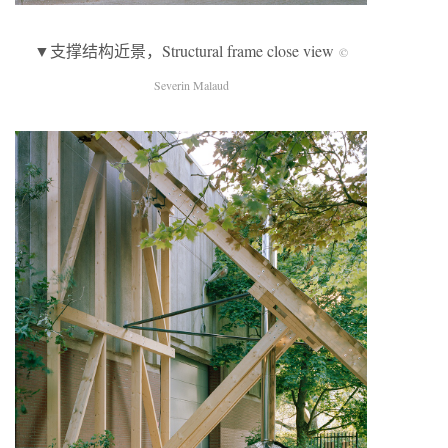
▼支撑结构近景，Structural frame close view
©
Severin Malaud