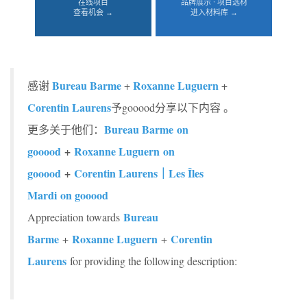
在线项目
品牌展示 · 项目选材
查看机会 →
进入材料库 →
Bureau Barme
Roxanne Luguern
感谢
+
+
Corentin Laurens
予gooood分享以下内容 。
Bureau Barme on
更多关于他们：
gooood
+
Roxanne Luguern on
gooood
+
Corentin Laurens｜Les Îles
Mardi on gooood
Bureau
Appreciation towards
Barme
Roxanne Luguern
Corentin
+
+
Laurens
for providing the following description: