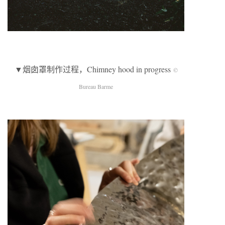
▼烟囱罩制作过程，Chimney hood in progress
©
Bureau Barme