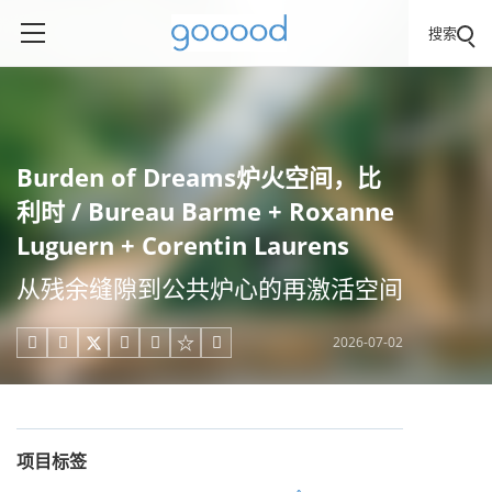
搜索
Burden of Dreams炉火空间，比
利时 / Bureau Barme + Roxanne
Luguern + Corentin Laurens
从残余缝隙到公共炉心的再激活空间
2026-07-02





项目标签