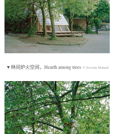
▼林间炉火空间，Hearth among trees
© Severin Malaud