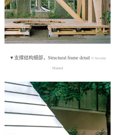
▼支撑结构细部，Structural frame detail
© Severin
Malaud