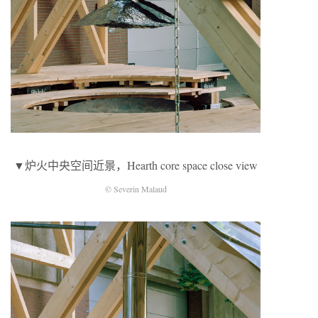
▼炉火中央空间近景，Hearth core space close view
© Severin Malaud