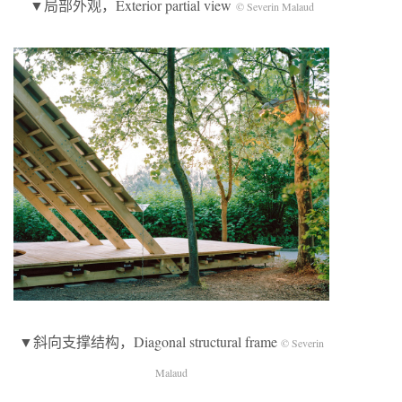
▼局部外观，Exterior partial view
© Severin Malaud
▼斜向支撑结构，Diagonal structural frame
© Severin
Malaud