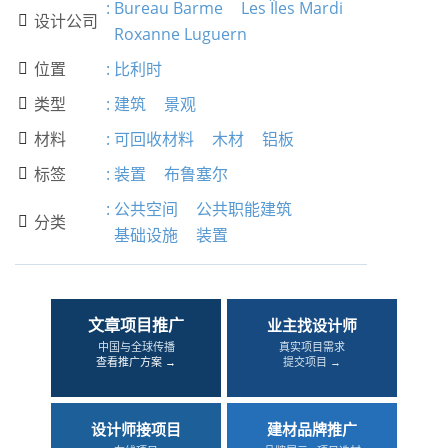
:
Bureau Barme
Les Îles Mardi
设计公司

Roxanne Luguern
位置
:
比利时

类型
:
建筑
景观

材料
:
可回收材料
木材
铝板

标签
:
装置
布鲁塞尔

:
公共空间
公共职能建筑
分类

基础设施
装置
文章项目推广
业主找设计师
中国与全球传播
真实项目需求
查看推广方案 →
提交项目 →
设计师接项目
建材品牌推广