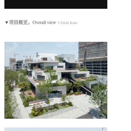
▼项目概览，Overall view
© Eiichi Kano