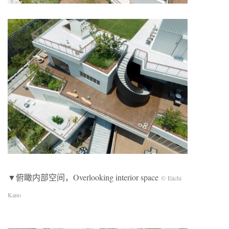
▼俯瞰内部空间，Overlooking interior space
© Eiichi
Kano