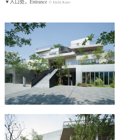
▼入口处，Entrance
© Eiichi Kano