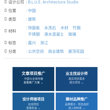
设计公司
:
B.L.U.E. Architecture Studio

位置
:
中国

类型
:
建筑

:
饰面板
水洗石
木材
竹钢
材料

不锈钢
清水混凝土
玻璃
标签
:
嘉兴
浙江

分类
:
公共空间
商业建筑
屋顶花园

文章项目推广
业主找设计师
中国与全球传播
真实项目需求
查看推广方案 →
提交项目 →
设计师接项目
建材品牌推广
在线项目
品牌展示 · 项目选材
查看机会 →
进入材料库 →