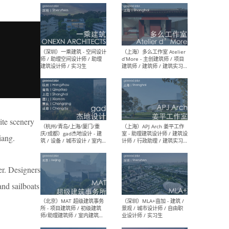
最新工作
按地区查看 ：
全部
|
北方
|
长江
|
华南
（上海）彬蔚致正建筑工作
（上海
室 – 项目建筑师 / 助理建筑
德佳
师 / 实习生
设计
ite scenery
iang.
er. Designers
（深圳）一乘建筑 - 空间设计
（上
师 / 助理空间设计师 / 助理
d’M
nd sailboats
建筑设计师 / 实习生
建筑
生 