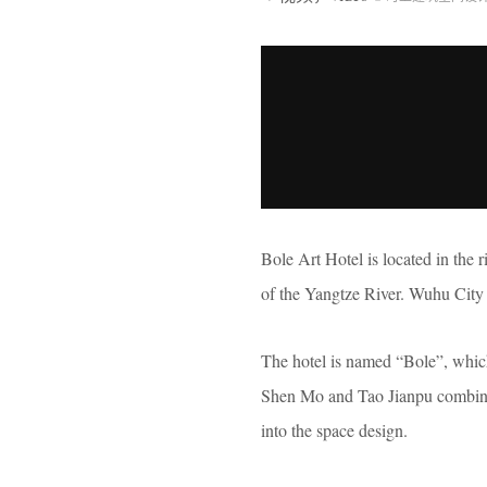
Bole Art Hotel is located in the 
of the Yangtze River. Wuhu City i
The hotel is named “Bole”, which
Shen Mo and Tao Jianpu combined 
into the space design.