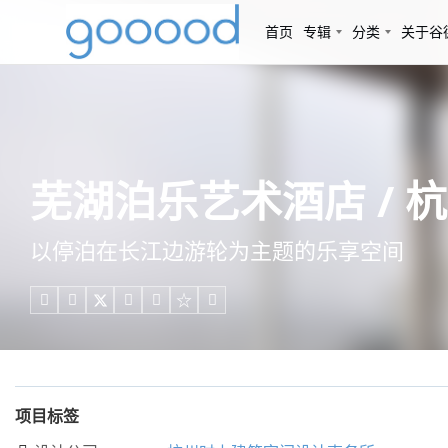
首页
专辑
分类
关于谷
芜湖泊乐艺术酒店 /
以停泊在长江边游轮为主题的乐享空间





项目标签