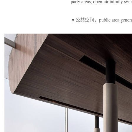
party areas, open-air infinity sw
▼公共空间，public area genera