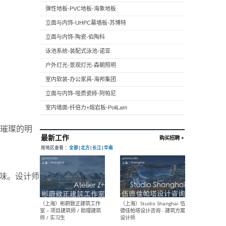
弹性地板-PVC地板-海象地板
立面与内饰-UHPC幕墙板-苏博特
立面与内饰-陶瓷-伯陶科
泳池系统-装配式泳池-诺亚
户外灯光-景观灯光-森朝照明
室内软装-办公家具-海邦集团
立面与内饰-哑质瓷砖-阿帕尼
室内墙面-纤倍力+熔岩板-PoliLam
璀璨的明
味。设计师