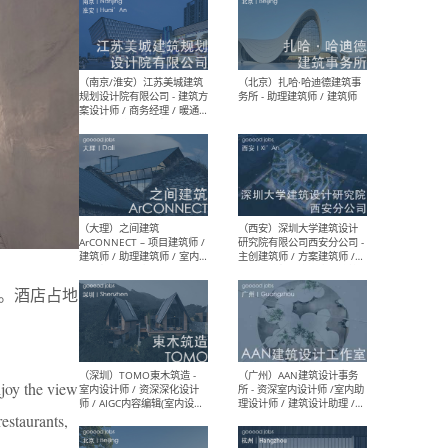
（杭州）GLA建筑设计 - 建筑
（南京
设计实习生 / 建筑设计师
社 
（应届）/ 建筑设计师（方案
执行
设计）/ 建筑设计师（施工
实习
图）/ 结构设计师 / 给排水设
计师
（上海）或者设计 OR
（上
。酒店占地
Design - 室内主案设计师 /
室 -
室内设计师 / 施工图深化设
理建
计师 / 室内设计助理 / 新媒
实习
体运营
请）
njoy the view
estaurants,