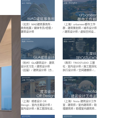
（杭州/青岛/上海/厦门/重
（上海
庆/成都）gad杰地设计 - 建
室 
筑 / 设备 / 城市设计 / 室内 /
计师
幕墙 / BIM / 成本 / 工程 / 运
生
营 / 品牌 / 观点views / 实习
等
（北京）MAT 超级建筑事务
（深圳
所 - 项目建筑师 / 初级建筑
景观
师/助理建筑师 / 室内建筑师
业设
/ 实习生
（北京）MAD建筑事务所 -
（上
商务拓展 / 媒体专员/经理 /
群 
建筑设计师
/ 
师 