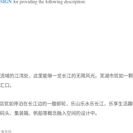
SIGN
for providing the following description:
江流域的江湾处，这里能够一览长江的无限风光。芜湖市犹如一颗
汇口。
酒店犹如停泊在长江边的一艘邮轮，乐山乐水乐长江，乐享生活趣
码头、集装箱、帆船等概念融入空间的设计中。
计事务所