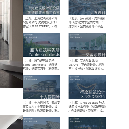
（北京）LOD朗奥建筑 - 资深
（杭
室内建筑师 / 产品研发及新
Bob
媒体运营设计师 / FF&E软装
/ 
设计师 / 深化设计师 / 实习
装设
生
（北京）SHUYAN design -
（上
项目负责人Project Manager
mea
/项目建筑师Project
/ 
Architect / 助理建筑师
师 
Assistant Architect / 创始
请）
人助理Founder's Assistant
/ 实习生Intern
（深圳）URBANUS 都市实践
（上
- 城市设计师 / 建筑师 / 景观
Atel
设计师 / 研究员
Arc