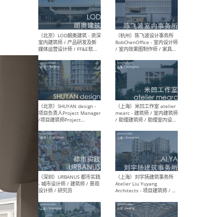
（南京/淮安）江苏美城建筑
（北
规划设计院有限公司 - 建筑方
务所
案设计师 / 商务经理 / 暖通
设计师 / 造价工程师
（大理）之间建筑
（西
ArCONNECT – 项目建筑师 /
研究
建筑师 / 助理建筑师 / 室内
主创
设计师 / 实习生
景观
施工
（深圳）TOMO東木筑造 -
（广
室内设计师 / 资深深化设计
所 
师 / AIGC内容编辑(室内设计
理设
方向) / 照明设计师 / 软装设
新媒
计师
生