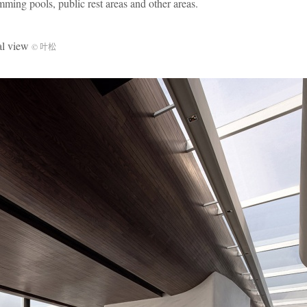
imming pools, public rest areas and other areas.
l view
© 叶松