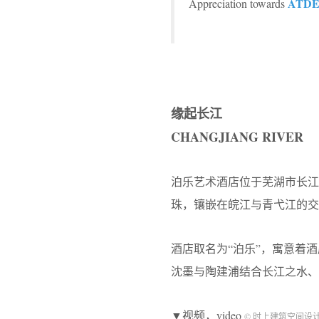
ATDE
Appreciation towards
缘起长江
CHANGJIANG RIVER
泊乐艺术酒店位于芜湖市长
珠，镶嵌在皖江与青弋江的交
酒店取名为“泊乐”，寓意着
沈墨与陶建浦结合长江之水、
▼视频，video
© 时上建筑空间设