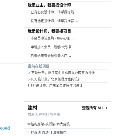
我是业主，我要找设计师
已有心仪设计师，请帮我搭线 →
没有选定设计师，请帮我推荐 →
我是设计师，我要接项目
非会员申请直购 · 699元/条 →
申请加入会员 · 最低89元/条 →
已缴纳年费会员登录入口 →
当前在线项目
20万设计费，浙江某企业总部办公区室内设计
6-10万设计费，北京某餐厅室内设计
3-5万设计费，广东某自建房住宅设计
建材
查看所有 ALL +
最新入驻材料与系统
钢结构廊架-板桁架-泰大建筑
oood
门控系统-自动门-濠振机电