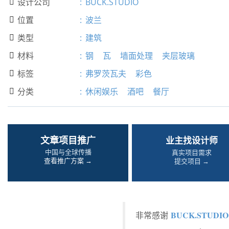
设计公司
:
BUCK.STUDIO

位置
:
波兰

类型
:
建筑

材料
:
钢
瓦
墙面处理
夹层玻璃

标签
:
弗罗茨瓦夫
彩色

分类
:
休闲娱乐
酒吧
餐厅

文章项目推广
业主找设计师
中国与全球传播
真实项目需求
查看推广方案 →
提交项目 →
BUCK.STUDIO
非常感谢