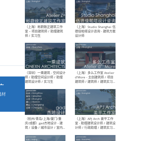
最新工作
按地区查看 ：
全部
|
北方
|
长江
|
华南
（上海）彬蔚致正建筑工作
（上海
室 – 项目建筑师 / 助理建筑
德佳
师 / 实习生
设计
广
选材
→
（深圳）一乘建筑 - 空间设计
（上
师 / 助理空间设计师 / 助理
d’M
建筑设计师 / 实习生
建筑
生 