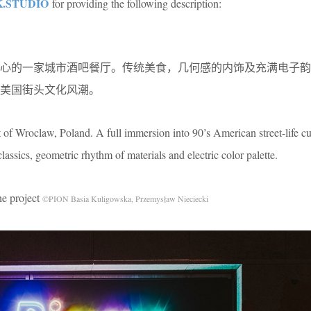
.STUDIO
for providing the following description:
心的一家城市酒吧餐厅。传统美食，几何感的内饰及充满电子韵
代美国街头文化风潮。
t of Wroclaw, Poland. A full immersion into 90’s American street-life cul
assics, geometric rhythm of materials and electric color palette.
 project
©PION Basia Kuligowska, Przemysław Nieciecki