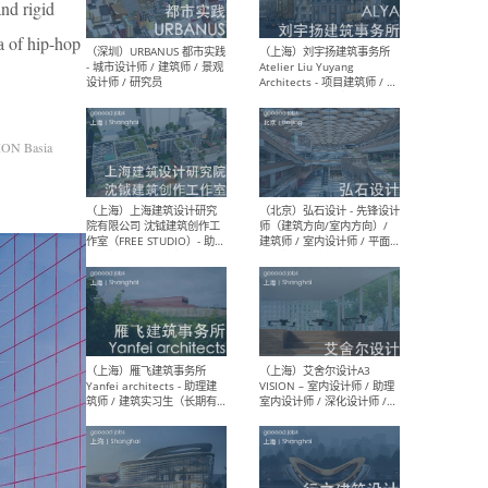
and rigid
ea of hip-hop
（北京）LOD朗奥建筑 - 资深
（杭
室内建筑师 / 产品研发及新
Bob
媒体运营设计师 / FF&E软装
/ 
设计师 / 深化设计师 / 实习
装设
ON Basia
生
（北京）SHUYAN design -
（上
项目负责人Project Manager
mea
/项目建筑师Project
/ 
Architect / 助理建筑师
师 
Assistant Architect / 创始
请）
人助理Founder's Assistant
/ 实习生Intern
（深圳）URBANUS 都市实践
（上
- 城市设计师 / 建筑师 / 景观
Atel