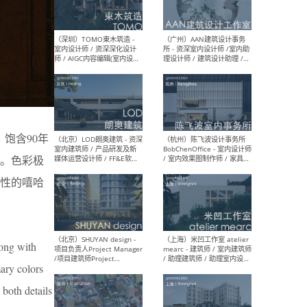
（南京/淮安）江苏美城建筑
（北
规划设计院有限公司 - 建筑方
务所
案设计师 / 商务经理 / 暖通
设计师 / 造价工程师
（大理）之间建筑
（西
饱含90年
ArCONNECT – 项目建筑师 /
研究
建筑师 / 助理建筑师 / 室内
主创
。色彩极
设计师 / 实习生
景观
施工
性的嘻哈
long with
（深圳）TOMO東木筑造 -
（广
室内设计师 / 资深深化设计
所 
ary colors
师 / AIGC内容编辑(室内设计
理设
方向) / 照明设计师 / 软装设
新媒
 both details
计师
生