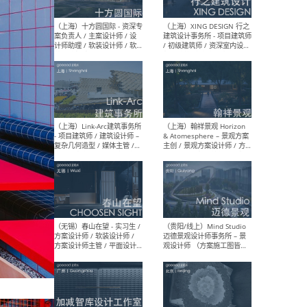
设计师 / 研究员
Arc
媒体
生（
（上海）上海建筑设计研究
（北
院有限公司 沈钺建筑创作工
师（
作室（FREE STUDIO）- 助理
建筑
建筑师 / 驻场建筑师 / 实习
设计
生
实习
（上海）雁飞建筑事务所
（上
Yanfei architects - 助理建
VIS
筑师 / 建筑实习生（长期有
室内
效）
软装