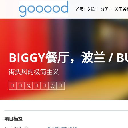
首页
专辑
分类
关于谷
BIGGY餐厅，波兰 / BU
街头风的极简主义





项目标签