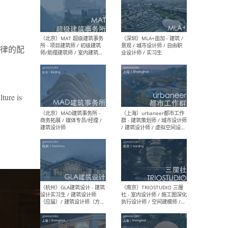
（杭州/青岛/上海/厦门/重
（上海
庆/成都）gad杰地设计 - 建
室 
律的配
筑 / 设备 / 城市设计 / 室内 /
计师
幕墙 / BIM / 成本 / 工程 / 运
生
营 / 品牌 / 观点views / 实习
等
ture is
（北京）MAT 超级建筑事务
（深圳
所 - 项目建筑师 / 初级建筑
景观
师/助理建筑师 / 室内建筑师
业设
/ 实习生
（北京）MAD建筑事务所 -
（上
商务拓展 / 媒体专员/经理 /
群 
建筑设计师
/ 