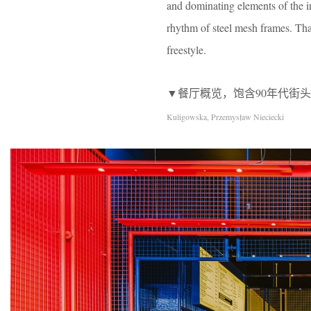
and dominating elements of the in
rhythm of steel mesh frames. Thank
freestyle.
▼餐厅概览，饱含90年代街头风情的色彩搭配，i
Kuligowska, Przemysław Nieciecki