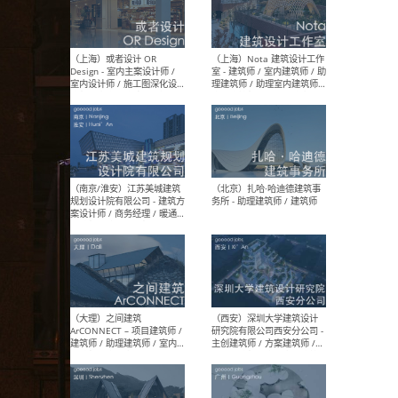
师 
（杭州）GLA建筑设计 - 建筑
（南京
设计实习生 / 建筑设计师
社 
（应届）/ 建筑设计师（方案
执行
设计）/ 建筑设计师（施工
实习
图）/ 结构设计师 / 给排水设
计师
（上海）或者设计 OR
（上
Design - 室内主案设计师 /
室 -
室内设计师 / 施工图深化设
理建
计师 / 室内设计助理 / 新媒
实习
体运营
请）