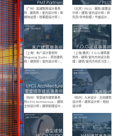
（上海）十方圆国际 - 资深专
（上海
案负责人 / 主案设计师 / 设
建筑
计师助理 / 软装设计师 / 软
/ 
装设计师助理
师 
（上海）Link-Arc建筑事务所
（上
- 项目建筑师 / 建筑设计师 –
& A
复杂几何造型 / 媒体主管 /
主创
学术研究专员 / 实习生计划
案深
软装
（方
（无锡）春山在望 - 实习生 /
（贵阳
方案设计师 / 软装设计师 /
迈德
方案设计师主管 / 平面设计
观设
师
可）