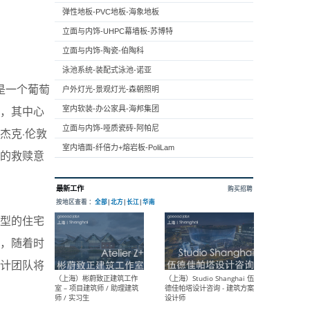
弹性地板-PVC地板-海象地板
立面与内饰-UHPC幕墙板-苏博特
立面与内饰-陶瓷-伯陶科
泳池系统-装配式泳池-诺亚
原是一个葡萄
户外灯光-景观灯光-森朝照明
，其中心
室内软装-办公家具-海邦集团
立面与内饰-哑质瓷砖-阿帕尼
杰克·伦敦
室内墙面-纤倍力+熔岩板-PoliLam
的救赎意
型的住宅
舍，随着时
计团队将