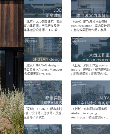
（南京/淮安）江苏美城建筑
（北
规划设计院有限公司 - 建筑方
务所
案设计师 / 商务经理 / 暖通
设计师 / 造价工程师
（大理）之间建筑
（西
ArCONNECT – 项目建筑师 /
研究
建筑师 / 助理建筑师 / 室内
主创
设计师 / 实习生
景观
施工
（深圳）TOMO東木筑造 -
（广
室内设计师 / 资深深化设计
所 
师 / AIGC内容编辑(室内设计
理设
方向) / 照明设计师 / 软装设
新媒
计师
生