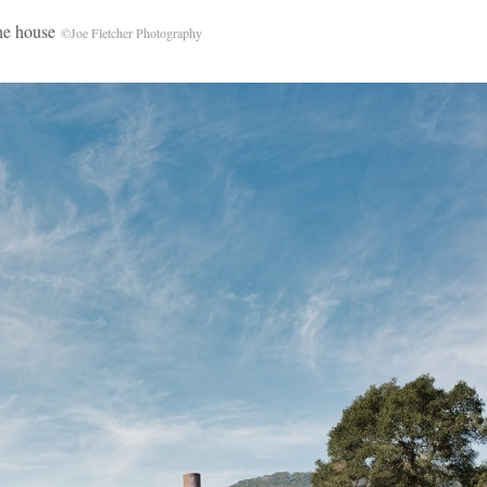
e house
©Joe Fletcher Photography