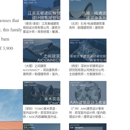
houses that
 this family
（杭州）GLA建筑设计 - 建筑
（南京
k barn
设计实习生 / 建筑设计师
社 
（应届）/ 建筑设计师（方案
执行
of 3,900
设计）/ 建筑设计师（施工
实习
图）/ 结构设计师 / 给排水设
计师
（上海）或者设计 OR
（上
Design - 室内主案设计师 /
室 -
室内设计师 / 施工图深化设
理建
计师 / 室内设计助理 / 新媒
实习
体运营
请）