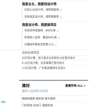
我是业主，我要找设计师
已有心仪设计师，请帮我搭线 →
没有选定设计师，请帮我推荐 →
我是设计师，我要接项目
非会员申请直购 · 699元/条 →
申请加入会员 · 最低89元/条 →
已缴纳年费会员登录入口 →
当前在线项目
20万设计费，浙江某企业总部办公区室内设计
6-10万设计费，北京某餐厅室内设计
3-5万设计费，广东某自建房住宅设计
建材
查看所有 ALL +
最新入驻材料与系统
钢结构廊架-板桁架-泰大建筑
s on
门控系统-自动门-濠振机电