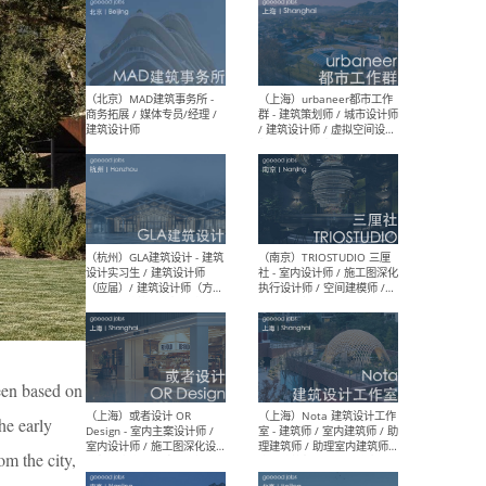
（杭州/青岛/上海/厦门/重
（上海
庆/成都）gad杰地设计 - 建
室 
筑 / 设备 / 城市设计 / 室内 /
计师
幕墙 / BIM / 成本 / 工程 / 运
生
营 / 品牌 / 观点views / 实习
等
（北京）MAT 超级建筑事务
（深圳
所 - 项目建筑师 / 初级建筑
景观
师/助理建筑师 / 室内建筑师
业设
/ 实习生
been based on
he early
（北京）MAD建筑事务所 -
（上
商务拓展 / 媒体专员/经理 /
群 
om the city,
建筑设计师
/ 
师 