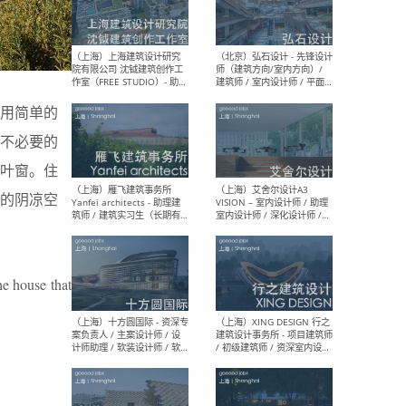
（北京）LOD朗奥建筑 - 资深
（杭
室内建筑师 / 产品研发及新
Bob
媒体运营设计师 / FF&E软装
/ 
用简单的
设计师 / 深化设计师 / 实习
装设
生
不必要的
叶窗。住
的阴凉空
（北京）SHUYAN design -
（上
项目负责人Project Manager
mea
/项目建筑师Project
/ 
Architect / 助理建筑师
师 
Assistant Architect / 创始
请）
se that
人助理Founder's Assistant
/ 实习生Intern
（深圳）URBANUS 都市实践
（上
- 城市设计师 / 建筑师 / 景观
Atel
设计师 / 研究员
Arc