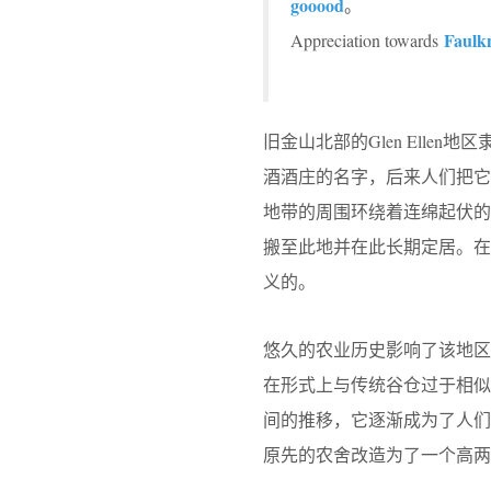
gooood
。
Faulkn
Appreciation towards
旧金山北部的Glen Ellen
酒酒庄的名字，后来人们把
地带的周围环绕着连绵起伏的
搬至此地并在此长期定居。
义的。
悠久的农业历史影响了该地
在形式上与传统谷仓过于相似
间的推移，它逐渐成为了人
原先的农舍改造为了一个高两层