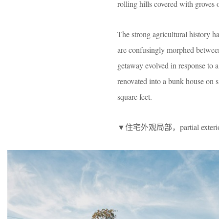
rolling hills covered with groves
The strong agricultural history h
are confusingly morphed between 
getaway evolved in response to a 
renovated into a bunk house on si
square feet.
▼住宅外观局部，partial exterior 