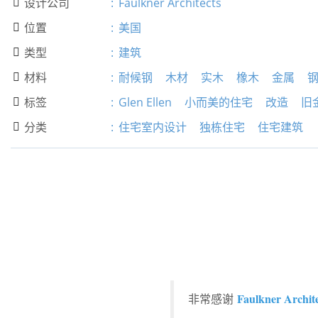
设计公司
:
Faulkner Architects

位置
:
美国

类型
:
建筑

材料
:
耐候钢
木材
实木
橡木
金属

标签
:
Glen Ellen
小而美的住宅
改造
旧

分类
:
住宅室内设计
独栋住宅
住宅建筑

Faulkner Archite
非常感谢