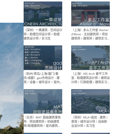
最新工作
按地区查看 ：
全部
|
北方
|
长江
|
华南
（上海）彬蔚致正建筑工作
（上海
室 – 项目建筑师 / 助理建筑
德佳
师 / 实习生
设计
（深圳）一乘建筑 - 空间设计
（上
师 / 助理空间设计师 / 助理
d’M
建筑设计师 / 实习生
建筑
生 