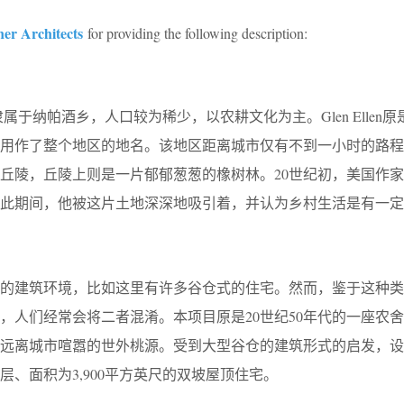
er Architects
for providing the following description:
地区隶属于纳帕酒乡，人口较为稀少，以农耕文化为主。Glen Ellen
它用作了整个地区的地名。该地区距离城市仅有不到一小时的路程
丘陵，丘陵上则是一片郁郁葱葱的橡树林。20世纪初，美国作家
在此期间，他被这片土地深深地吸引着，并认为乡村生活是有一定
区的建筑环境，比如这里有许多谷仓式的住宅。然而，鉴于这种类
，人们经常会将二者混淆。本项目原是20世纪50年代的一座农
们远离城市喧嚣的世外桃源。受到大型谷仓的建筑形式的启发，设
、面积为3,900平方英尺的双坡屋顶住宅。