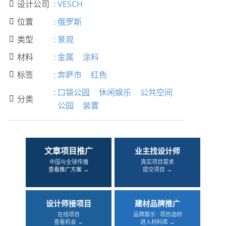
设计公司
:
VESCH

位置
:
俄罗斯

类型
:
景观

材料
:
金属
涂料

标签
:
奔萨市
红色

:
口袋公园
休闲娱乐
公共空间
分类

公园
装置
文章项目推广
业主找设计师
中国与全球传播
真实项目需求
查看推广方案 →
提交项目 →
设计师接项目
建材品牌推广
在线项目
品牌展示 · 项目选材
查看机会 →
进入材料库 →