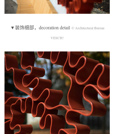
▼装饰细部，decoration detail
© Architectural Bureau
VESCH!