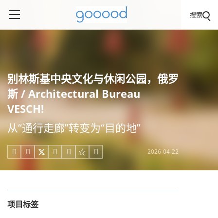
搜索
别林斯基中央文化与休闲公园，俄罗
斯 / Architectural Bureau
VESCH!
从“通行走廊”转变为“目的地”
2026-04-22





项目标签