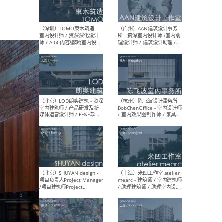
（南京/淮安）江苏美城建筑
（北
规划设计院有限公司 - 建筑方
务所
案设计师 / 商务经理 / 暖通
设计师 / 造价工程师
（大理）之间建筑
（西
ArCONNECT – 项目建筑师 /
研究
建筑师 / 助理建筑师 / 室内
主创
设计师 / 实习生
景观
施工
（深圳）TOMO東木筑造 -
（广
室内设计师 / 资深深化设计
所 
师 / AIGC内容编辑(室内设计
理设
方向) / 照明设计师 / 软装设
新媒
计师
生