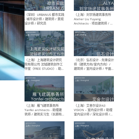
（北京）LOD朗奥建筑 - 资深
（杭
室内建筑师 / 产品研发及新
Bob
媒体运营设计师 / FF&E软装
/ 
设计师 / 深化设计师 / 实习
装设
生
（北京）SHUYAN design -
（上
项目负责人Project Manager
mea
/项目建筑师Project
/ 
Architect / 助理建筑师
师 
Assistant Architect / 创始
请）
人助理Founder's Assistant
/ 实习生Intern
（深圳）URBANUS 都市实践
（上
- 城市设计师 / 建筑师 / 景观
Atel