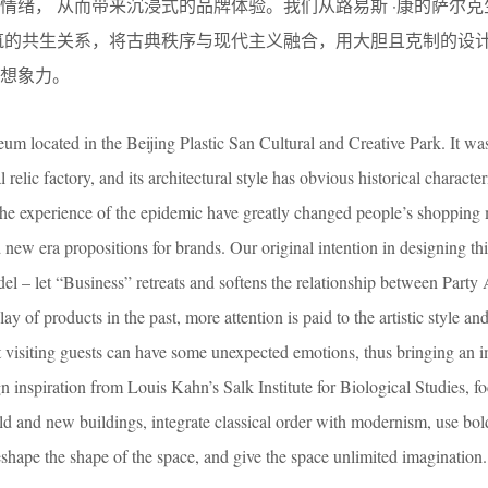
情绪， 从而带来沉浸式的品牌体验。我们从路易斯 ·康的萨尔克
筑的共生关系，将古典秩序与现代主义融合，用大胆且克制的设
想象力。
seum located in the Beijing Plastic San Cultural and Creative Park. It wa
relic factory, and its architectural style has obvious historical character
the experience of the epidemic have greatly changed people’s shopping
 new era propositions for brands. Our original intention in designing thi
el – let “Business” retreats and softens the relationship between Party
ay of products in the past, more attention is paid to the artistic style an
t visiting guests can have some unexpected emotions, thus bringing an 
 inspiration from Louis Kahn’s Salk Institute for Biological Studies, fo
ld and new buildings, integrate classical order with modernism, use bo
eshape the shape of the space, and give the space unlimited imagination.