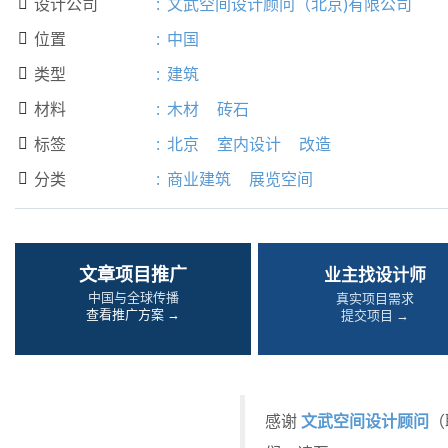
设计公司
:
文武空间设计顾问（北京)有限公司

位置
:
中国

类型
:
建筑

材料
:
木材
砖石

标签
:
北京
室内设计
改造

分类
:
商业建筑
展览空间

文章项目推广
业主找设计师
中国与全球传播
真实项目需求
查看推广方案 →
提交项目 →
文武空间设计顾问
感谢
（