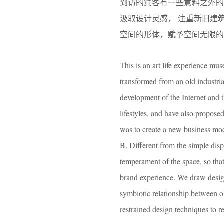
到访的宾客有一些意料之外的
汲取设计灵感， 注重新旧建
空间的形体，赋予空间无限的
This is an art life experience mu
transformed from an old industrial 
development of the Internet and 
lifestyles, and have also proposed
was to create a new business mod
B. Different from the simple displ
temperament of the space, so tha
brand experience. We draw design
symbiotic relationship between o
restrained design techniques to r