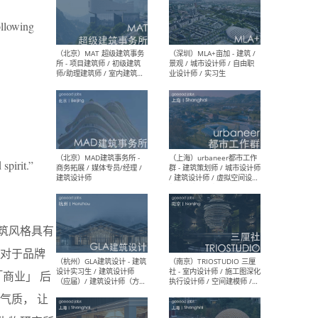
ollowing
（杭州/青岛/上海/厦门/重
（上海
庆/成都）gad杰地设计 - 建
室 
筑 / 设备 / 城市设计 / 室内 /
计师
幕墙 / BIM / 成本 / 工程 / 运
生
营 / 品牌 / 观点views / 实习
等
spirit.”
（北京）MAT 超级建筑事务
（深圳
所 - 项目建筑师 / 初级建筑
景观
师/助理建筑师 / 室内建筑师
业设
/ 实习生
筑风格具有
对于品牌
商业」 后
（北京）MAD建筑事务所 -
（上
气质， 让
商务拓展 / 媒体专员/经理 /
群 
建筑设计师
/ 