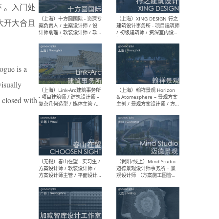
设计师 / 研究员
Arc
 。入门处
媒体
生（
大开大合且
ogue is a
（上海）上海建筑设计研究
（北
院有限公司 沈钺建筑创作工
师（
isually
作室（FREE STUDIO）- 助理
建筑
建筑师 / 驻场建筑师 / 实习
设计
d closed with
生
实习
（上海）雁飞建筑事务所
（上
Yanfei architects - 助理建
VIS
筑师 / 建筑实习生（长期有
室内
效）
软装