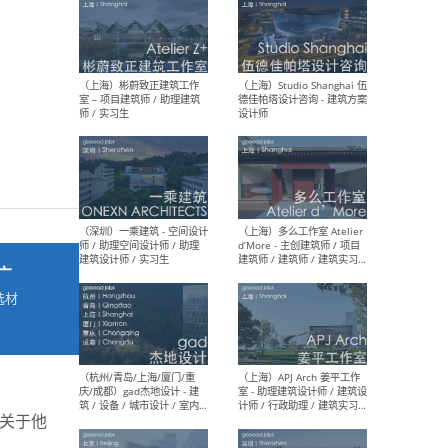
最新工作
按地区查看 ：
全部
|
北方
|
长江
|
华南
（上海）彬蔚致正建筑工作
（上海
室 – 项目建筑师 / 助理建筑
德佳
师 / 实习生
设计
广
选材
→
（深圳）一乘建筑 - 空间设计
（上
师 / 助理空间设计师 / 助理
d’M
建筑设计师 / 实习生
建筑
生 
多关于他