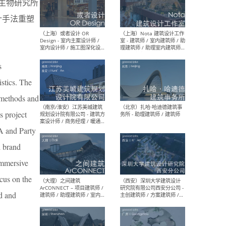
生物研究所
师 
计手法重塑
（杭州）GLA建筑设计 - 建筑
（南京
s
设计实习生 / 建筑设计师
社 
（应届）/ 建筑设计师（方案
执行
istics. The
设计）/ 建筑设计师（施工
实习
图）/ 结构设计师 / 给排水设
 methods and
计师
s project
 A and Party
d brand
（上海）或者设计 OR
（上
Design - 室内主案设计师 /
室 -
immersive
室内设计师 / 施工图深化设
理建
计师 / 室内设计助理 / 新媒
实习
cus on the
体运营
请）
ld and