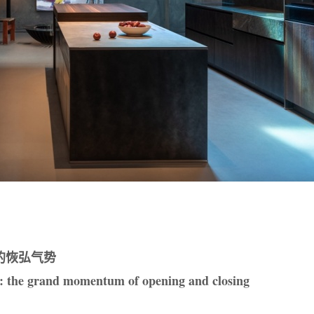
的恢弘气势
ce: the grand momentum of opening and closing