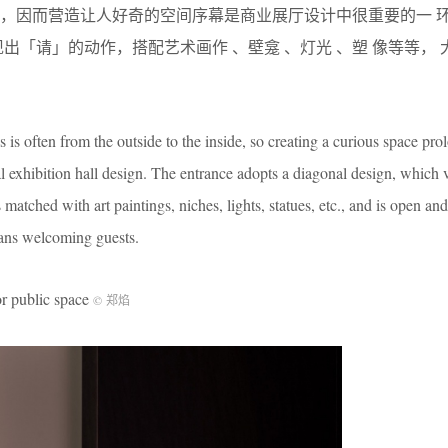
，因而营造让人好奇的空间序幕是商业展厅设计中很重要的一 环
出「请」的动作，搭配艺术画作 、壁龛 、灯光 、塑 像等等， 
 is often from the outside to the inside, so creating a curious space prol
l exhibition hall design. The entrance adopts a diagonal design, which v
s matched with art paintings, niches, lights, statues, etc., and is open an
ans welcoming guests.
public space
© 郑焰