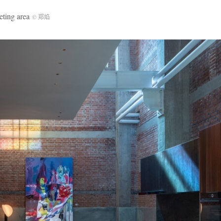
ng area
© 郑焰