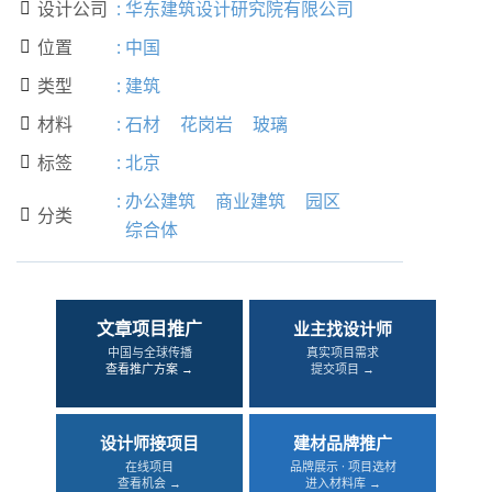
设计公司
:
华东建筑设计研究院有限公司

位置
:
中国

类型
:
建筑

材料
:
石材
花岗岩
玻璃

标签
:
北京

:
办公建筑
商业建筑
园区
分类

综合体
文章项目推广
业主找设计师
中国与全球传播
真实项目需求
查看推广方案 →
提交项目 →
设计师接项目
建材品牌推广
在线项目
品牌展示 · 项目选材
查看机会 →
进入材料库 →