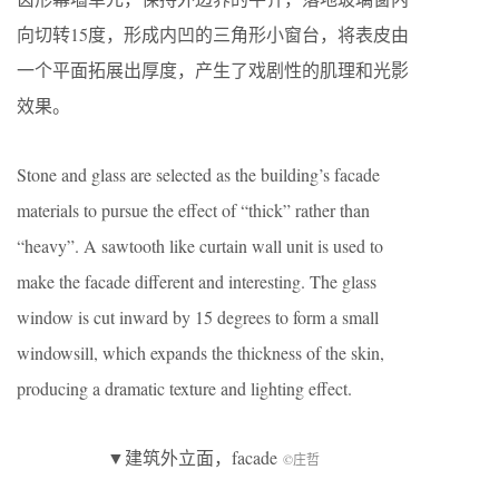
向切转15度，形成内凹的三角形小窗台，将表皮由
一个平面拓展出厚度，产生了戏剧性的肌理和光影
效果。
Stone and glass are selected as the building’s facade
materials to pursue the effect of “thick” rather than
“heavy”. A sawtooth like curtain wall unit is used to
make the facade different and interesting. The glass
window is cut inward by 15 degrees to form a small
windowsill, which expands the thickness of the skin,
producing a dramatic texture and lighting effect.
▼建筑外立面，facade
©庄哲