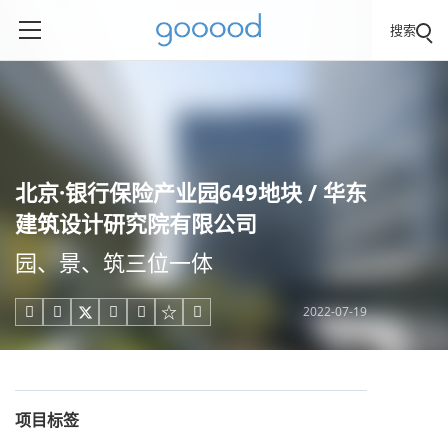
搜索
北京·银行保险产业园649地块 / 华东
建筑设计研究院有限公司
园、景、筑三位一体
2022-07-19





项目标签