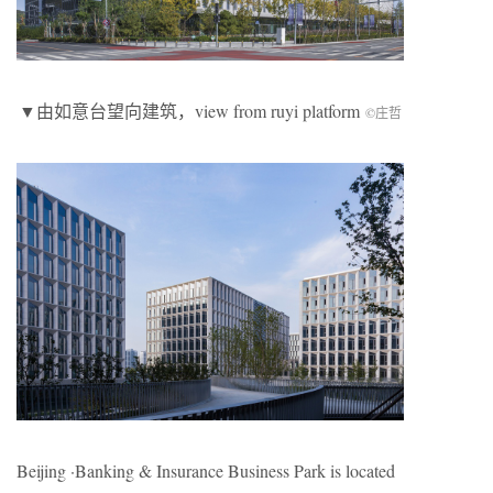
▼由如意台望向建筑，view from ruyi platform
©庄哲
Beijing ·Banking & Insurance Business Park is located