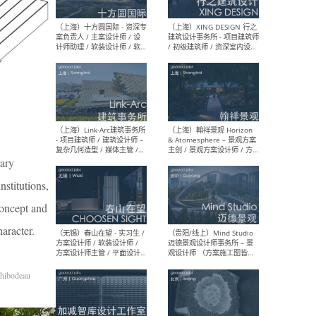
设计师 / 研究员
Arc
媒体
生（
（上海）上海建筑设计研究
（北
院有限公司 沈钺建筑创作工
师（
作室（FREE STUDIO）- 助理
建筑
建筑师 / 驻场建筑师 / 实习
设计
生
实习
rary
nstitutions,
 concept and
（上海）雁飞建筑事务所
（上
haracter.
Yanfei architects - 助理建
VIS
筑师 / 建筑实习生（长期有
室内
效）
软装
hibodeau