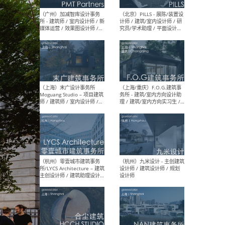
（上海）十方圆国际 - 资深专
（上海
案负责人 / 主案设计师 / 设
建筑
计师助理 / 软装设计师 / 软
/ 
装设计师助理
师 
（上海）Link-Arc建筑事务所
（上
- 项目建筑师 / 建筑设计师 –
& A
复杂几何造型 / 媒体主管 /
主创
学术研究专员 / 实习生计划
案深
软装
（方
（无锡）春山在望 - 实习生 /
（贵阳
方案设计师 / 软装设计师 /
迈德
方案设计师主管 / 平面设计
观设
师
可）