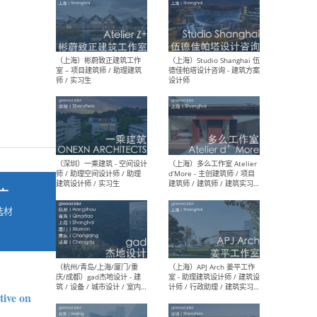
最新工作
按地区查看 ：
全部
|
北方
|
长江
|
华南
（上海）彬蔚致正建筑工作
（上海
室 – 项目建筑师 / 助理建筑
德佳
师 / 实习生
设计
广
选材
→
（深圳）一乘建筑 - 空间设计
（上
师 / 助理空间设计师 / 助理
d’M
建筑设计师 / 实习生
建筑
生 
ive on