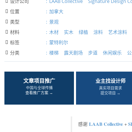
设计公司
:
LAAB Collective
Signature Design 

位置
:
加拿大

类型
:
景观

材料
:
木材
实木
绿植
涂料
艺术涂料

标签
:
蒙特利尔

分类
:
楼梯
露天剧场
步道
休闲娱乐
公

文章项目推广
业主找设计师
中国与全球传播
真实项目需求
查看推广方案 →
提交项目 →
LAAB Collective
S
感谢
+