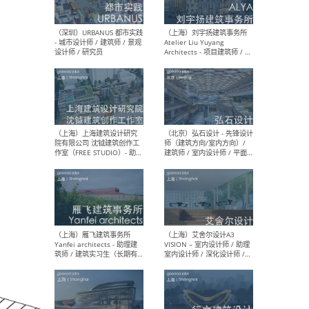
（北京）LOD朗奥建筑 - 资深
（杭
室内建筑师 / 产品研发及新
Bob
媒体运营设计师 / FF&E软装
/ 
设计师 / 深化设计师 / 实习
装设
生
（北京）SHUYAN design -
（上
项目负责人Project Manager
mea
/项目建筑师Project
/ 
Architect / 助理建筑师
师 
Assistant Architect / 创始
请）
人助理Founder's Assistant
/ 实习生Intern
（深圳）URBANUS 都市实践
（上
- 城市设计师 / 建筑师 / 景观
Atel