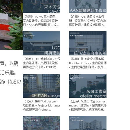
（南京/淮安）江苏美城建筑
（北
规划设计院有限公司 - 建筑方
务所
案设计师 / 商务经理 / 暖通
设计师 / 造价工程师
（大理）之间建筑
（西
ArCONNECT – 项目建筑师 /
研究
置，以确
建筑师 / 助理建筑师 / 室内
主创
设计师 / 实习生
景观
活乐趣。
施工
道空间特质以
（深圳）TOMO東木筑造 -
（广
室内设计师 / 资深深化设计
所 
师 / AIGC内容编辑(室内设计
理设
方向) / 照明设计师 / 软装设
新媒
计师
生