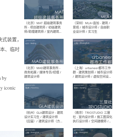
（杭州/青岛/上海/厦门/重
（上海
庆/成都）gad杰地设计 - 建
室 
筑 / 设备 / 城市设计 / 室内 /
计师
幕墙 / BIM / 成本 / 工程 / 运
生
模块式装置，
营 / 品牌 / 观点views / 实习
等
本、临时
（北京）MAT 超级建筑事务
（深圳
所 - 项目建筑师 / 初级建筑
景观
m by
师/助理建筑师 / 室内建筑师
业设
/ 实习生
ly iconic
（北京）MAD建筑事务所 -
（上
商务拓展 / 媒体专员/经理 /
群 
建筑设计师
/ 