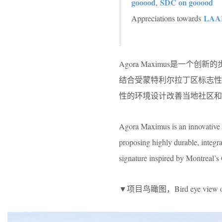
gooood
SDC on gooood
,
LAAB
Appreciations towards
Agora Maximus是
结合受蒙特利尔拉丁区标志
性的环境设计改善当地社区
Agora Maximus is an innovative p
proposing highly durable, integra
signature inspired by Montreal’s 
▼项目鸟瞰图，Bird eye view of 