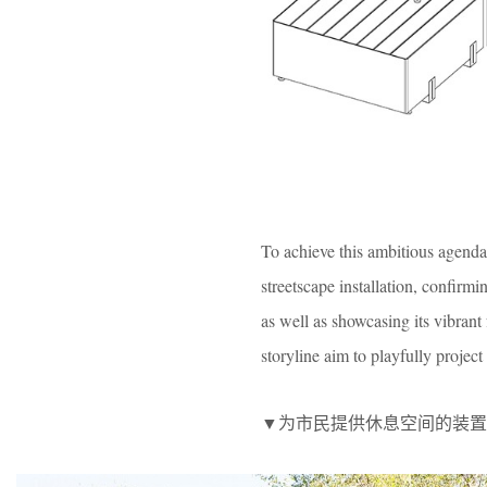
To achieve this ambitious agenda
streetscape installation, confirmi
as well as showcasing its vibrant 
storyline aim to playfully project
▼为市民提供休息空间的装置，An installat