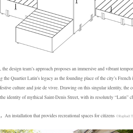
, the design team’s approach proposes an immersive and vibrant tempo
ng the Quartier Latin’s legacy as the founding place of the city’s French i
festive culture and joie de vivre. Drawing on this singular identity, the
 the identity of mythical Saint-Denis Street, with its resolutely “Latin” c
ion that provides recreational spaces for citizens
©Raphaël T