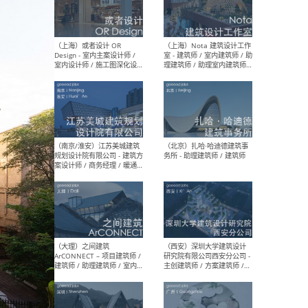
师 
（杭州）GLA建筑设计 - 建筑
（南京
设计实习生 / 建筑设计师
社 
（应届）/ 建筑设计师（方案
执行
设计）/ 建筑设计师（施工
实习
图）/ 结构设计师 / 给排水设
计师
（上海）或者设计 OR
（上
Design - 室内主案设计师 /
室 -
室内设计师 / 施工图深化设
理建
计师 / 室内设计助理 / 新媒
实习
体运营
请）