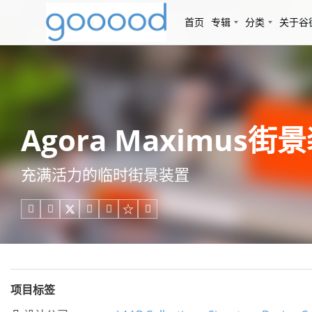
首页
专辑
分类
关于谷
Agora Maximus街景
充满活力的临时街景装置





项目标签