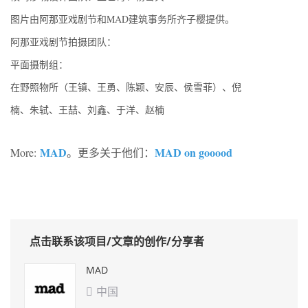
图片由阿那亚戏剧节和MAD建筑事务所齐子樱提供。
阿那亚戏剧节拍摄团队：
平面摄制组：
在野照物所（王镇、王勇、陈颖、安辰、侯雪菲）、倪
楠、朱轼、王喆、刘鑫、于洋、赵楠
MAD
MAD on gooood
More:
。更多关于他们：
点击联系该项目/文章的创作/分享者
MAD
中国
