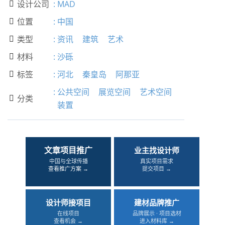
设计公司
:
MAD

位置
:
中国

类型
:
资讯
建筑
艺术

材料
:
沙砾

标签
:
河北
秦皇岛
阿那亚

:
公共空间
展览空间
艺术空间
分类

装置
文章项目推广
业主找设计师
中国与全球传播
真实项目需求
查看推广方案 →
提交项目 →
设计师接项目
建材品牌推广
在线项目
品牌展示 · 项目选材
查看机会 →
进入材料库 →