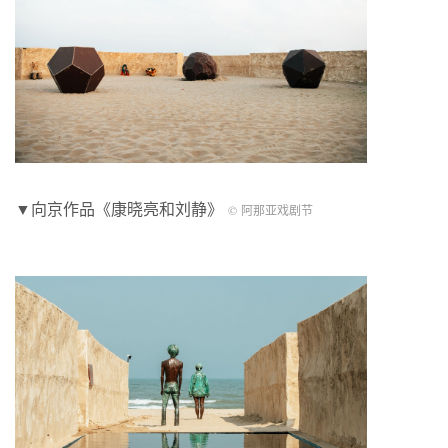
▼向京作品《康晓亮和刘静》
© 阿那亚戏剧节