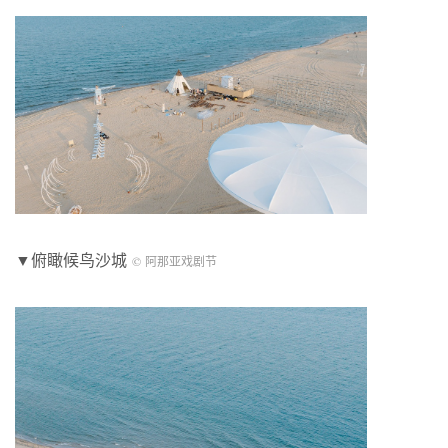
▼俯瞰候鸟沙城
© 阿那亚戏剧节