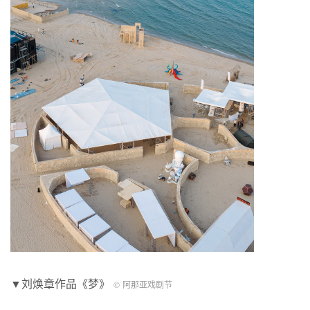
▼刘焕章作品《梦》
© 阿那亚戏剧节