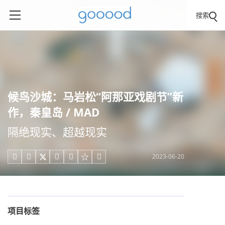
搜索
候鸟沙城：马岩松“阿那亚戏剧节”新
作，秦皇岛 / MAD
隔绝现实、超越现实
2023-06-20





项目标签