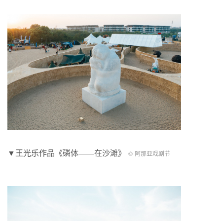
▼王光乐作品《磷体——在沙滩》
© 阿那亚戏剧节