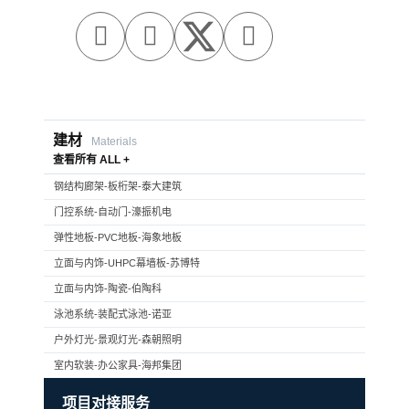



建材
Materials
查看所有 ALL +
钢结构廊架-板桁架-泰大建筑
门控系统-自动门-濠振机电
弹性地板-PVC地板-海象地板
立面与内饰-UHPC幕墙板-苏博特
立面与内饰-陶瓷-伯陶科
泳池系统-装配式泳池-诺亚
户外灯光-景观灯光-森朝照明
室内软装-办公家具-海邦集团
项目对接服务