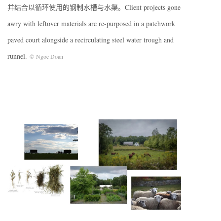
并结合以循环使用的钢制水槽与水渠。Client projects gone
awry with leftover materials are re-purposed in a patchwork
paved court alongside a recirculating steel water trough and
runnel.
© Ngoc Doan