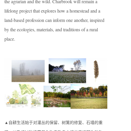
the agrarian and the wild. Charbrook will remain a
lifelong project that explores how a homestead and a
land-based profession can inform one another, inspired
by the ecologies, materials, and traditions of a rural
place.
▲自耕生活始于对灌丛的保留、树篱的修复、石墙的重