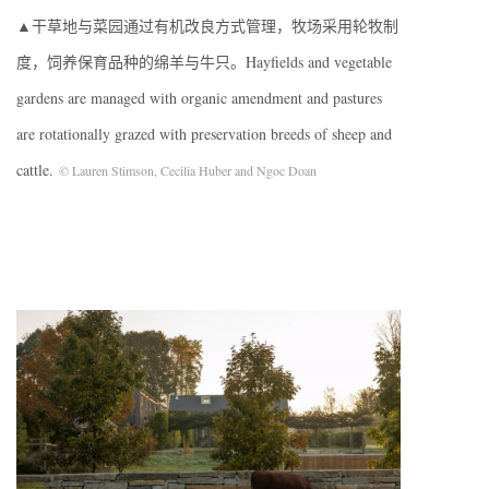
▲干草地与菜园通过有机改良方式管理，牧场采用轮牧制
度，饲养保育品种的绵羊与牛只。Hayfields and vegetable
gardens are managed with organic amendment and pastures
are rotationally grazed with preservation breeds of sheep and
cattle.
© Lauren Stimson, Cecilia Huber and Ngoc Doan