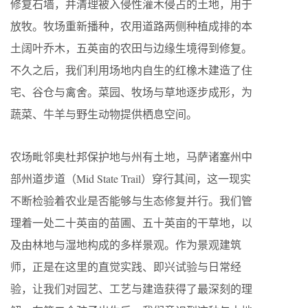
修复石墙，并清理被入侵性灌木侵占的土地，用于
放牧。牧场重新播种，农用道路两侧种植成排的本
土阔叶乔木，五英亩的农田与边缘生境得到修复。
不久之后，我们利用场地内自生的红橡木建造了住
宅、谷仓与禽舍。菜园、牧场与草地逐步成形，为
蔬菜、牛羊与野生动物提供栖息空间。
农场毗邻奥杜邦保护地与州有土地，马萨诸塞州中
部州道步道（Mid State Trail）穿行其间，这一现实
不断检验着农业是否能够与生态修复并行。我们管
理着一处二十英亩的苗圃、五十英亩的干草地，以
及由林地与湿地构成的多样景观。作为景观建筑
师，正是在这里的直觉实践、即兴试验与日常经
验，让我们对园艺、工艺与建造获得了最深刻的理