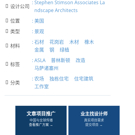
:
Stephen Stimson Associates La
设计公司

ndscape Architects
位置
:
美国

类型
:
景观

:
石材
花岗岩
木材
橡木
材料

金属
钢
绿植
:
ASLA
普林斯顿
改造
标签

马萨诸塞州
:
农场
独栋住宅
住宅建筑
分类

工作室
文章项目推广
业主找设计师
中国与全球传播
真实项目需求
查看推广方案 →
提交项目 →