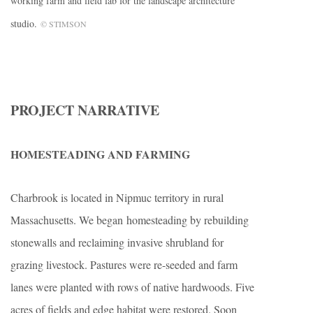
working farm and field lab for the landscape architecture
studio.
© STIMSON
PROJECT NARRATIVE
HOMESTEADING AND FARMING
Charbrook is located in Nipmuc territory in rural
Massachusetts. We began homesteading by rebuilding
stonewalls and reclaiming invasive shrubland for
grazing livestock. Pastures were re-seeded and farm
lanes were planted with rows of native hardwoods. Five
acres of fields and edge habitat were restored. Soon