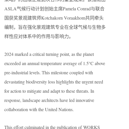
ASLA气候行动计划创始主席Pamela Conrad与联合
国获奖景观建筑师Kotchakorn Voraakhom共同牵头
编制，旨在强化景观建筑专业在全球气候与生物多
样性应对体系中的作用与影响力。
2024 marked a critical turning point, as the planet
exceeded an annual temperature average of 1.5°C above
pre-industrial levels. This milestone coupled with
devastating biodiversity loss highlights the urgent need
for action to mitigate and adapt to these threats. In
response, landscape architects have led innovative
collaboration with the United Nations.
This effort culminated in the publication of WORKS