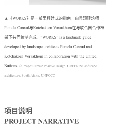
▲《WORKS》是一部里程碑式的指南，由景观建筑师
Pamela Conrad与Kotchakorn Voraakhom在与联合国合作框
架下共同编制完成。“WORKS” is a landmark guide
developed by landscape architects Pamela Conrad and
Kotchakorn Voraakhom in collaboration with the United
Nations.
© Image: Climate Positive Design. GREENinc landscape
architecture, South Africa. UNFCCC
项目说明
PROJECT NARRATIVE