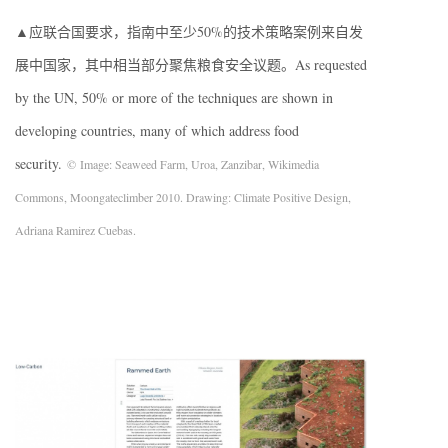
▲应联合国要求，指南中至少50%的技术策略案例来自发
展中国家，其中相当部分聚焦粮食安全议题。As requested
by the UN, 50% or more of the techniques are shown in
developing countries, many of which address food
security.
© Image: Seaweed Farm, Uroa, Zanzibar, Wikimedia
Commons, Moongateclimber 2010. Drawing: Climate Positive Design,
Adriana Ramirez Cuebas.