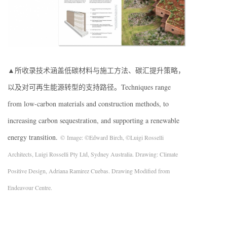
▲所收录技术涵盖低碳材料与施工方法、碳汇提升策略，
以及对可再生能源转型的支持路径。Techniques range
from low-carbon materials and construction methods, to
increasing carbon sequestration, and supporting a renewable
energy transition.
© Image: ©Edward Birch, ©Luigi Rosselli
Architects, Luigi Rosselli Pty Ltd, Sydney Australia. Drawing: Climate
Positive Design, Adriana Ramirez Cuebas. Drawing Modified from
Endeavour Centre.