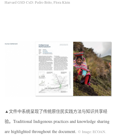
Harvard GSD CxD: Pedro Brito, Flora Klein
▲文件中系统呈现了传统原住民实践方法与知识共享经
验。Traditional Indigenous practices and knowledge sharing
are highlighted throughout the document.
© Image: ECOAN.