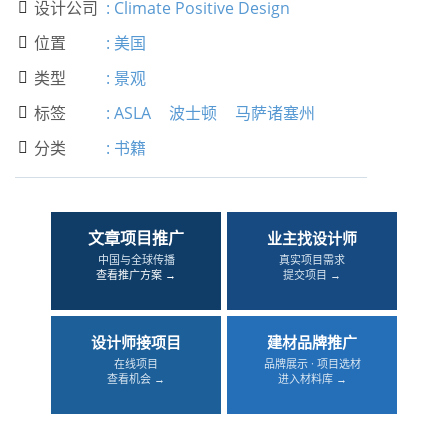
设计公司
:
Climate Positive Design

位置
:
美国

类型
:
景观

标签
:
ASLA
波士顿
马萨诸塞州

分类
:
书籍

文章项目推广
业主找设计师
中国与全球传播
真实项目需求
查看推广方案 →
提交项目 →
设计师接项目
建材品牌推广
在线项目
品牌展示 · 项目选材
查看机会 →
进入材料库 →