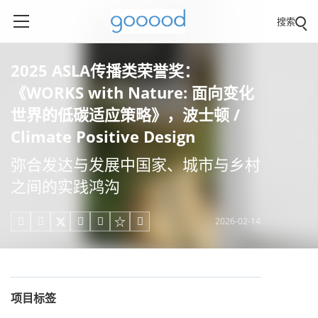
搜索
2025 ASLA传播类荣誉奖：
《WORKS with Nature: 面向变化
世界的低碳适应策略》，波士顿 /
Climate Positive Design
弥合发达与发展中国家、城市与乡村
之间的实践鸿沟
2026-02-14





项目标签