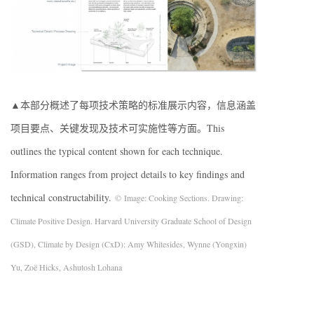
▲本部分概述了每项技术策略的标准展示内容，信息涵盖
项目要点、关键发现及技术可实施性等方面。This
outlines the typical content shown for each technique.
Information ranges from project details to key findings and
technical constructability.
© Image: Cooking Sections. Drawing:
Climate Positive Design. Harvard University Graduate School of Design
(GSD), Climate by Design (CxD): Amy Whitesides, Wynne (Yongxin)
Yu, Zoë Hicks, Ashutosh Lohana