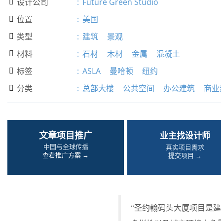
设计公司
:
Future Green Studio

位置
:
美国

类型
:
建筑
景观

材料
:
石材
木材
金属
混凝土

标签
:
ASLA
曼哈顿
纽约

分类
:
总部大楼
公共空间
办公建筑
商业

文章项目推广
业主找设计师
中国与全球传播
真实项目需求
查看推广方案 →
提交项目 →
“圣约翰码头大厦项目是