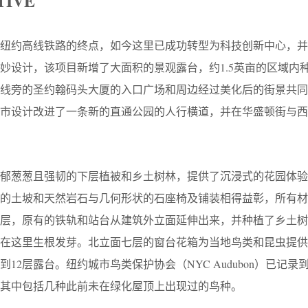
TIVE
是纽约高线铁路的终点，如今这里已成功转型为科技创新中心，并
妙设计，该项目新增了大面积的景观露台，约1.5英亩的区域内
岸线旁的圣约翰码头大厦的入口广场和周边经过美化后的街景共同
城市设计改进了一条新的直通公园的人行横道，并在华盛顿街与西
郁郁葱葱且强韧的下层植被和乡土树林，提供了沉浸式的花园体验
植的土坡和天然岩石与几何形状的石座椅及铺装相得益彰，所有材
二层，原有的铁轨和站台从建筑外立面延伸出来，并种植了乡土树
地在这里生根发芽。北立面七层的窗台花箱为当地鸟类和昆虫提供
12层露台。纽约城市鸟类保护协会（NYC Audubon）已记录到
其中包括几种此前未在绿化屋顶上出现过的鸟种。