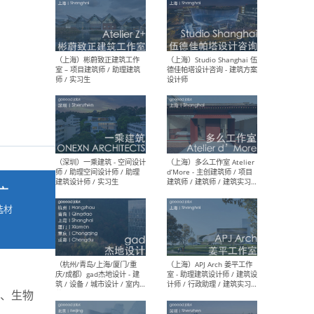
最新工作
按地区查看 ：
全部
|
北方
|
长江
|
华南
（上海）彬蔚致正建筑工作
（上海
室 – 项目建筑师 / 助理建筑
德佳
师 / 实习生
设计
广
选材
→
（深圳）一乘建筑 - 空间设计
（上
师 / 助理空间设计师 / 助理
d’M
建筑设计师 / 实习生
建筑
生 
地、生物