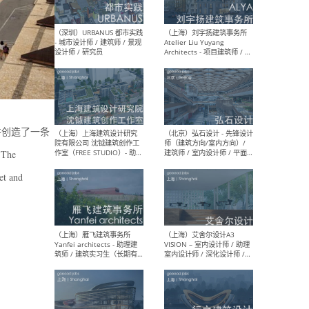
（北京）LOD朗奥建筑 - 资深
（杭
室内建筑师 / 产品研发及新
Bob
媒体运营设计师 / FF&E软装
/ 
设计师 / 深化设计师 / 实习
装设
生
并创造了一条
The
（北京）SHUYAN design -
（上
et and
项目负责人Project Manager
mea
/项目建筑师Project
/ 
Architect / 助理建筑师
师 
Assistant Architect / 创始
请）
人助理Founder's Assistant
/ 实习生Intern
（深圳）URBANUS 都市实践
（上
- 城市设计师 / 建筑师 / 景观
Atel