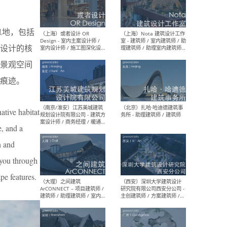
师 
息地，包括
设计的核
景观空间
（杭州）GLA建筑设计 - 建筑
（南京
设计实习生 / 建筑设计师
社 
痕迹。
（应届）/ 建筑设计师（方案
执行
设计）/ 建筑设计师（施工
实习
图）/ 结构设计师 / 给排水设
计师
ative habitat
e, and a
n and
（上海）或者设计 OR
（上
Design - 室内主案设计师 /
室 -
 you through
室内设计师 / 施工图深化设
理建
计师 / 室内设计助理 / 新媒
实习
pe features.
体运营
请）