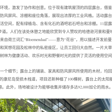
作环境，激发了协作和创意。位于现有建筑屋顶的四层露台，借鉴
如防风屏风、凉棚和座位角落，展现出浓厚的工业风格。活动露台
活空间，配有绿植岛、含有化石的酒吧岩石吧台和凉棚。11层
度步道。人们在该处休憩之地能欣赏到令人赞叹的哈德逊河景和曼
荷兰词汇“Bloemendaal”——意为“花谷”，用以描述开发前
起和冥想花园及松林中的私密座区，让员工回归大自然。一片大
树林为健康活动、欢乐时光和野餐时光的提供了灵活的使用空间
每一个细节；露台上的铺装、家具和防风屏风所使用的木材，均回
收的康尼岛受损木栈道，项目还新种植了100棵树，露台上的太阳
源。此外，场地被设计为能够收集并储存多达92,000加仑的雨水