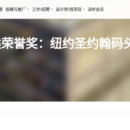
德
投稿与推广
工作/招聘
设计师/找项目
试听会员
计类荣誉奖：纽约圣约翰码头大