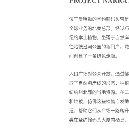
PROJECT NARRA
位于曼哈顿的圣约翰码头曾
全球业务的北美总部。经过巧
纽约本土植物。坐落于自然
往哈德逊河公园的新门户。
间创建了一条绿色走廊。
入口广场对公众开放，通过
取了自然海岸线的形态，种
纽约州北部的当地资源。在
和地被，仿佛这些植物自发
道，帮助它们从广场一路爬升到
类在圣约翰码头大厦内栖息，