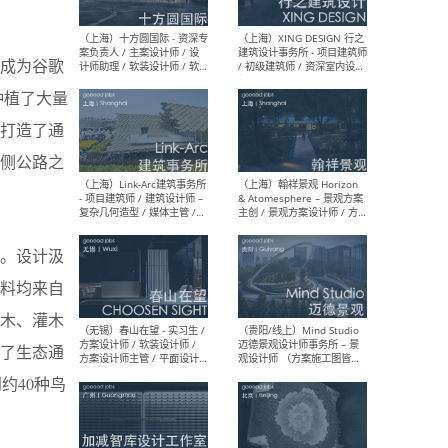
设计师 / 研究员
Arc
媒体
生（
成为谷歌
种植了大量
打造了通
（上海）上海建筑设计研究
（北
院有限公司 沈钺建筑创作工
师（
侧公路之
作室（FREE STUDIO）- 助理
建筑
建筑师 / 驻场建筑师 / 实习
设计
生
实习
。设计汲
料均来自
（上海）雁飞建筑事务所
（上
木、灌木
Yanfei architects - 助理建
VIS
筑师 / 建筑实习生（长期有
室内
了生态通
效）
软装
约40种鸟