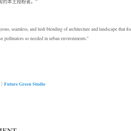
需的本土授粉者。”
geous, seamless, and lush blending of architecture and landscape that f
tive pollinators so needed in urban environments.”
。
Future Green Studio
rk｜
MENT