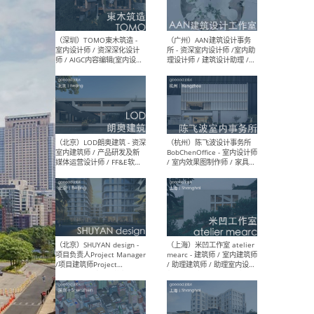
（南京/淮安）江苏美城建筑
（北
规划设计院有限公司 - 建筑方
务所
案设计师 / 商务经理 / 暖通
设计师 / 造价工程师
（大理）之间建筑
（西
ArCONNECT – 项目建筑师 /
研究
建筑师 / 助理建筑师 / 室内
主创
设计师 / 实习生
景观
施工
（深圳）TOMO東木筑造 -
（广
室内设计师 / 资深深化设计
所 
师 / AIGC内容编辑(室内设计
理设
方向) / 照明设计师 / 软装设
新媒
计师
生