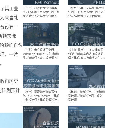
了其工业
（上海）十方圆国际 - 资深专
（上海
案负责人 / 主案设计师 / 设
建筑
为来自礼
计师助理 / 软装设计师 / 软
/ 
装设计师助理
师 
露台设有一
哈顿天际
曼哈顿的自然
草坪、一片
（上海）Link-Arc建筑事务所
（上
。
- 项目建筑师 / 建筑设计师 –
& A
复杂几何造型 / 媒体主管 /
主创
学术研究专员 / 实习生计划
案深
软装
收自历史
（方
能阵列预计
。
（无锡）春山在望 - 实习生 /
（贵阳
方案设计师 / 软装设计师 /
迈德
方案设计师主管 / 平面设计
观设
师
可）