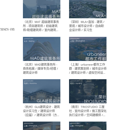
（杭州/青岛/上海/厦门/重
（上海
庆/成都）gad杰地设计 - 建
室 
ocuses on
筑 / 设备 / 城市设计 / 室内 /
计师
幕墙 / BIM / 成本 / 工程 / 运
生
营 / 品牌 / 观点views / 实习
等
（北京）MAT 超级建筑事务
（深圳
所 - 项目建筑师 / 初级建筑
景观
师/助理建筑师 / 室内建筑师
业设
/ 实习生
（北京）MAD建筑事务所 -
（上
商务拓展 / 媒体专员/经理 /
群 
建筑设计师
/ 