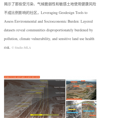
揭示了那些受污染、气候脆弱性和敏感土地使用健康风险
不成比例影响的社区，Leveraging Geodesign Tools to
Assess Environmental and Socioeconomic Burden: Layered
datasets reveal communities disproportionately burdened by
pollution, climate vulnerability, and sensitive land use health
risk.
© Studio-MLA