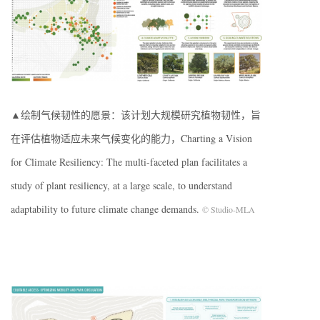
▲绘制气候韧性的愿景：该计划大规模研究植物韧性，旨
在评估植物适应未来气候变化的能力，Charting a Vision
for Climate Resiliency: The multi-faceted plan facilitates a
study of plant resiliency, at a large scale, to understand
adaptability to future climate change demands.
© Studio-MLA