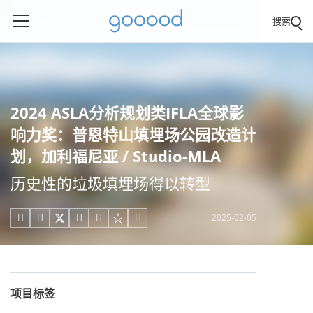
搜索
2024 ASLA分析规划类IFLA全球影
响力奖：普恩特山填埋场公园改造计
划，加利福尼亚 / Studio-MLA
历史性的垃圾填埋场得以转型
2025-02-05





项目标签