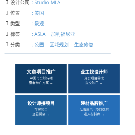
设计公司
:
Studio-MLA

位置
:
美国

类型
:
景观

标签
:
ASLA
加利福尼亚

分类
:
公园
区域规划
生态修复

文章项目推广
业主找设计师
中国与全球传播
真实项目需求
查看推广方案 →
提交项目 →
设计师接项目
建材品牌推广
在线项目
品牌展示 · 项目选材
查看机会 →
进入材料库 →