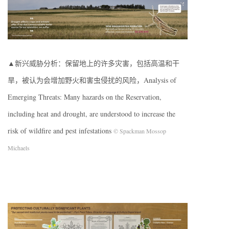
▲新兴威胁分析：保留地上的许多灾害，包括高温和干
旱，被认为会增加野火和害虫侵扰的风险，Analysis of
Emerging Threats: Many hazards on the Reservation,
including heat and drought, are understood to increase the
risk of wildfire and pest infestations
© Spackman Mossop
Michaels