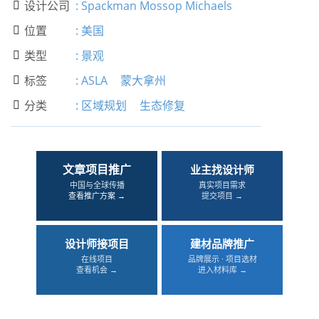
设计公司
:
Spackman Mossop Michaels

位置
:
美国

类型
:
景观

标签
:
ASLA
蒙大拿州

分类
:
区域规划
生态修复

文章项目推广
业主找设计师
中国与全球传播
真实项目需求
查看推广方案 →
提交项目 →
设计师接项目
建材品牌推广
在线项目
品牌展示 · 项目选材
查看机会 →
进入材料库 →