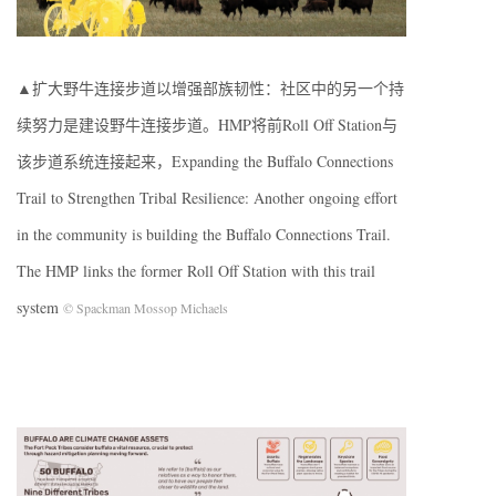
▲扩大野牛连接步道以增强部族韧性：社区中的另一个持
续努力是建设野牛连接步道。HMP将前Roll Off Station与
该步道系统连接起来，Expanding the Buffalo Connections
Trail to Strengthen Tribal Resilience: Another ongoing effort
in the community is building the Buffalo Connections Trail.
The HMP links the former Roll Off Station with this trail
system
© Spackman Mossop Michaels