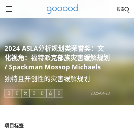
搜索
2024 ASLA分析规划类荣誉奖：文
化视角：福特派克部族灾害缓解规划
/ Spackman Mossop Michaels
独特且开创性的灾害缓解规划
2025-04-20





项目标签