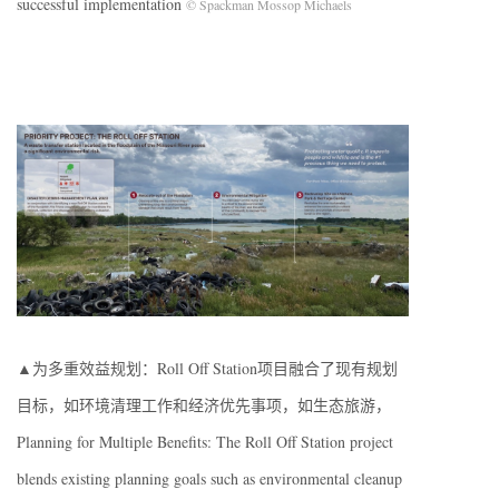
successful implementation
© Spackman Mossop Michaels
▲为多重效益规划：Roll Off Station项目融合了现有规划
目标，如环境清理工作和经济优先事项，如生态旅游，
Planning for Multiple Benefits: The Roll Off Station project
blends existing planning goals such as environmental cleanup