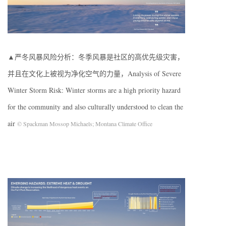
▲严冬风暴风险分析：冬季风暴是社区的高优先级灾害，
并且在文化上被视为净化空气的力量，Analysis of Severe
Winter Storm Risk: Winter storms are a high priority hazard
for the community and also culturally understood to clean the
air
© Spackman Mossop Michaels; Montana Climate Office