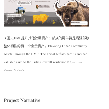
▲通过HMP提升其他社区资产：部族的野牛群是增强部族
整体韧性的另一个宝贵资产，Elevating Other Community
Assets Through the HMP: The Tribal buffalo herd is another
valuable asset to the Tribes’ overall resilience
© Spackman
Mossop Michaels
Project Narrative