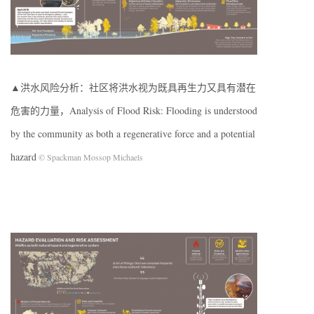
▲洪水风险分析：社区将洪水视为既具再生力又具有潜在
危害的力量，Analysis of Flood Risk: Flooding is understood
by the community as both a regenerative force and a potential
hazard
© Spackman Mossop Michaels