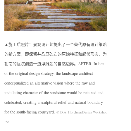
▲施工后照片：景观设计师提出了一个替代原有设计策略
的新方案，即保留并凸显砂岩的原始特征和起伏形态，为
朝南的庭院创造一道浮雕般的自然边界。AFTER. In lieu
of the original design strategy, the landscape architect
conceptualized an alternative vision where the raw and
undulating character of the sandstone would be retained and
celebrated, creating a sculptural relief and natural boundary
for the south-facing courtyard.
© D.A. Horchner/Design Workshop
Inc.