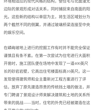
环境相适应的现代风格的结构，使住宅与北面漫无
边际的景观形成对话关系，同时捕捉来自南面的阳
光。这些新的结构以单层为主，将生活区域划分为
两个截然不同的侧翼，并通过玻璃桥梁连接至中央
的娱乐空间。
在嶙峋坡地上进行的挖掘工作有时并不能完全保证
谨慎且有条不紊。在第一次尝试为住宅进行大面积
开凿时，施工团队便在场地中发现了一道400英尺
长的砂岩岩壁，它高出住宅楼面标高10英尺。这一
发现使得建筑师和业主重新对工程方案进行了评
估，放弃了原先建造昂贵的传统挡土墙的做法，并
专门聘请了景观设计师来解决建筑和土地的关系所
带来的挑战——当时，住宅的外壳已经被建造在这