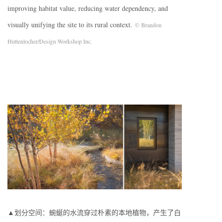
improving habitat value, reducing water dependency, and
visually unifying the site to its rural context.
© Brandon
Huttenlocher/Design Workshop Inc.
▲划分空间：蜿蜒的水流穿过朴素的本地植物，产生了白