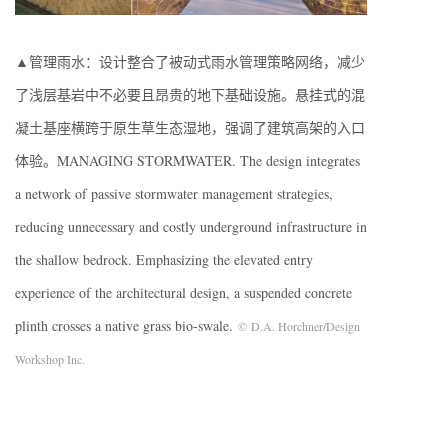
▲管理雨水：设计整合了被动式雨水管理策略网络，减少
了浅层基岩中不必要且昂贵的地下基础设施。悬挂式的混
凝土基座横跨于原生草生态湿地，强调了建筑高架的入口
体验。MANAGING STORMWATER. The design integrates
a network of passive stormwater management strategies,
reducing unnecessary and costly underground infrastructure in
the shallow bedrock. Emphasizing the elevated entry
experience of the architectural design, a suspended concrete
plinth crosses a native grass bio-swale.
© D.A. Horchner/Design
Workshop Inc.