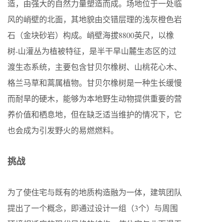
造，由强大的自然力量塑造而成。场地位于一处临
风的峭壁的北面，其地貌由交错层理的浅灰橙色岩
石（金块砂岩）构成。峭壁海拔8800英尺，以橡
树-山灌丛为植被特征，是半干旱山麓生态区的过
渡生态系统，主要包含甘贝尔橡树、山桃花心木、
格兰马草和蒿属植物。甘贝尔橡树是一种生长缓慢
而耐旱的硬木，能够为本地野生动物提供重要的营
养价值和栖息地，但在缺乏适当维护的情况下，它
也会成为引发野火的易燃燃料。
挑战
为了使住宅与既有的地质构造融为一体，建筑团队
提出了一个概念，即通过设计一组（3个）与周围