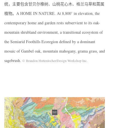
统，主要包含甘贝尔橡树、山桃花心木、格兰马草和蒿属
植物。A HOME IN NATURE. At 8,800’ in elevation, the
contemporary home and garden rests subservient to its oak-
mountain shrubland environment, a transitional ecosystem of
the Semiarid Foothills Ecoregion defined by a dominant
mosaic of Gambel oak, mountain mahogany, grama grass, and
sagebrush.
© Brandon Huttenlocher/Design Workshop Inc.