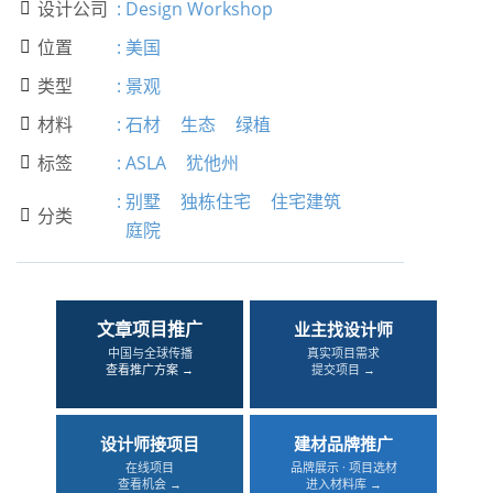
设计公司
:
Design Workshop

位置
:
美国

类型
:
景观

材料
:
石材
生态
绿植

标签
:
ASLA
犹他州

:
别墅
独栋住宅
住宅建筑
分类

庭院
文章项目推广
业主找设计师
中国与全球传播
真实项目需求
查看推广方案 →
提交项目 →
设计师接项目
建材品牌推广
在线项目
品牌展示 · 项目选材
查看机会 →
进入材料库 →