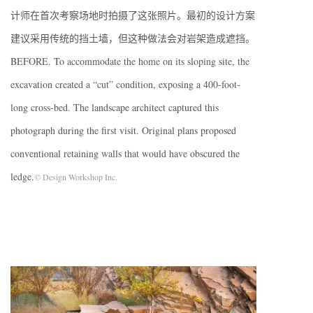
计师在首次考察场地时拍摄了这张照片。最初的设计方案
建议采用传统的挡土墙，但这种做法会对岩架造成遮挡。
BEFORE. To accommodate the home on its sloping site, the
excavation created a “cut” condition, exposing a 400-foot-
long cross-bed. The landscape architect captured this
photograph during the first visit. Original plans proposed
conventional retaining walls that would have obscured the
ledge.
© Design Workshop Inc.