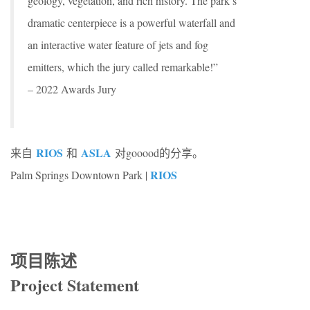
geology, vegetation, and rich history. The park’s
dramatic centerpiece is a powerful waterfall and
an interactive water feature of jets and fog
emitters, which the jury called remarkable!”
– 2022 Awards Jury
RIOS
ASLA
来自
和
对gooood的分享。
RIOS
Palm Springs Downtown Park |
项目陈述
Project Statement