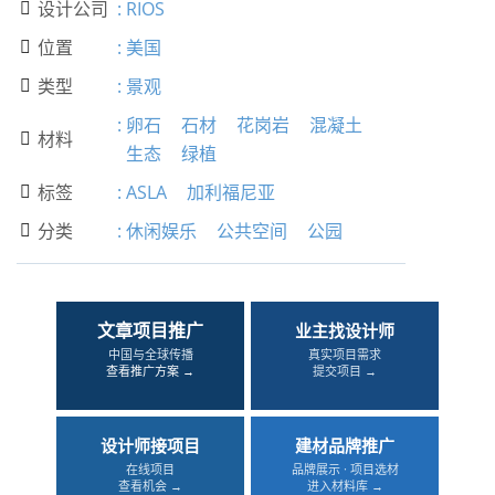
设计公司
:
RIOS

位置
:
美国

类型
:
景观

:
卵石
石材
花岗岩
混凝土
材料

生态
绿植
标签
:
ASLA
加利福尼亚

分类
:
休闲娱乐
公共空间
公园

文章项目推广
业主找设计师
中国与全球传播
真实项目需求
查看推广方案 →
提交项目 →
设计师接项目
建材品牌推广
在线项目
品牌展示 · 项目选材
查看机会 →
进入材料库 →