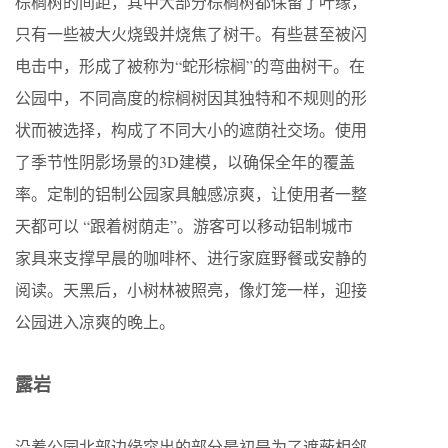
棕榈树的间距，其中大部分棕榈树都保留了叶缘，
只有一些被大火烧毁并烧焦了树干。有些甚至被闪
电击中，形成了被称为“蛇形棕榈”的弯曲树干。在
公园中，不同高度的棕榈树因其独特和不规则的形
状而被选择，构成了不同大小的遮荫社交场。使用
了季节性阴影场景的3D建模，以确保全年的覆盖
率。定制的铝制公园家具触感凉爽，让使用者一整
天都可以 “跟着树荫走”。游客可以移动铝制城市
家具来支撑早晨的咖啡杯、进行家庭野餐或安静的
阅读。天黑后，小树林被照亮，像灯笼一样，迎接
公园进入凉爽的晚上。
露岩
沿着公园北部边缘突出的部分最初是为了遮蔽相邻