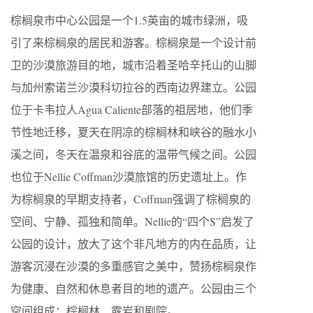
棕榈泉市中心公园是一个1.5英亩的城市绿洲，吸
引了来棕榈泉的居民和游客。棕榈泉是一个设计前
卫的沙漠旅游目的地，城市沿着圣哈辛托山的山脚
与加州索诺兰沙漠科切拉谷的西南边界建立。公园
位于卡韦拉人Agua Caliente部落的祖居地，他们季
节性地迁移，夏天在阴凉的棕榈林和峡谷的融水小
溪之间，冬天在温泉和谷底的温带气候之间。公园
也位于Nellie Coffman沙漠旅馆的历史遗址上。作
为棕榈泉的早期支持者，Coffman强调了棕榈泉的
空间、宁静、孤独和简单。Nellie的“四个S”启发了
公园的设计，放大了这个非凡地方的内在品质，让
游客沉浸在沙漠的多重感官之美中，赞扬棕榈泉作
为健康、自然和休息者目的地的遗产。公园由三个
空间组成：棕榈林、露岩和剧院。