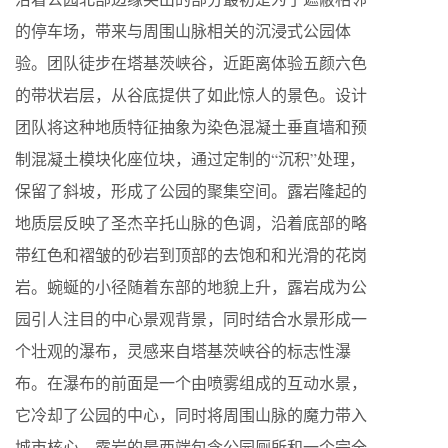
的停车场，带来与周围山脉相关的沉浸式公园体
验。团队徒步在塔基茨峡谷，近距离体验五颜六色
的带状岩层，从谷底提供了如此惊人的景色。设计
团队将这种地质特征抽象为染色混凝土垂直墙和预
制混凝土模块化座位块，通过定制的“沉积”处理，
保留了斜坡，形成了公园的聚集空间。露岩隆起的
地质层反映了圣杰辛托山脉的色调，沿着底部的略
带红色和褶皱的砂岩到顶部的去饱和和光滑的花岗
岩。蜿蜒的小径随着东部的地貌上升，露岩成为公
园引人注目的中心景观背景，同时结合水景形成一
个壮观的瀑布，灵感来自塔基茨峡谷的标志性瀑
布。在瀑布的前面是一个由喷雾组成的互动水景，
它冷却了公园的中心，同时将周围山脉的魔力带入
城市核心。露岩的最西端包含公园厕所和一个完全