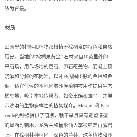
脉为背景。
材质
公园里的材料和植物都根植于棕榈泉的特色和自然
历史。当地的“棕榈泉黄金” 石材来自10英里外的
采石场，用作场地的巨石、卵石覆盖物、混凝土顶
浇灌和分解的花岗岩，以补充周围山脉的色相和色
调。适宜气候的本地区域沙漠植物被用作提供生态
栖息地，吸引本地传粉者，如帝王蝶和蜂鸟，并展
示沙漠的生物多样性的植物媒介。Mesquite和Palo
verde的种植提供了荫凉，赖干旱且具有雕塑造型
的墨西哥刺木，龙舌兰和桶形仙人掌被锚定再露岩
上。在棕榈林种植区，深色的芦荟、球茎植物和沙