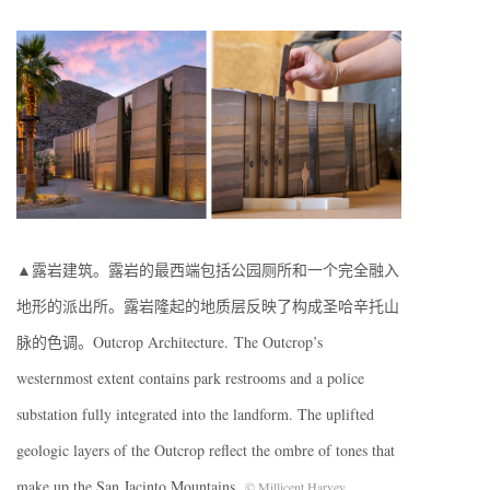
▲露岩建筑。露岩的最西端包括公园厕所和一个完全融入
地形的派出所。露岩隆起的地质层反映了构成圣哈辛托山
脉的色调。Outcrop Architecture. The Outcrop’s
westernmost extent contains park restrooms and a police
substation fully integrated into the landform. The uplifted
geologic layers of the Outcrop reflect the ombre of tones that
make up the San Jacinto Mountains.
© Millicent Harvey