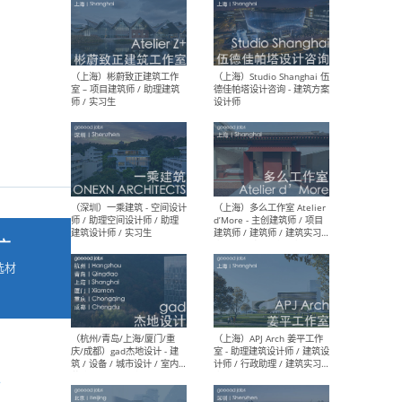
最新工作
按地区查看 ：
全部
|
北方
|
长江
|
华南
（上海）彬蔚致正建筑工作
（上海
室 – 项目建筑师 / 助理建筑
德佳
师 / 实习生
设计
广
选材
→
（深圳）一乘建筑 - 空间设计
（上
师 / 助理空间设计师 / 助理
d’M
建筑设计师 / 实习生
建筑
生 
d