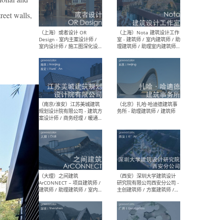
师 
reet walls,
（杭州）GLA建筑设计 - 建筑
（南京
设计实习生 / 建筑设计师
社 
（应届）/ 建筑设计师（方案
执行
设计）/ 建筑设计师（施工
实习
图）/ 结构设计师 / 给排水设
计师
（上海）或者设计 OR
（上
Design - 室内主案设计师 /
室 -
室内设计师 / 施工图深化设
理建
计师 / 室内设计助理 / 新媒
实习
体运营
请）