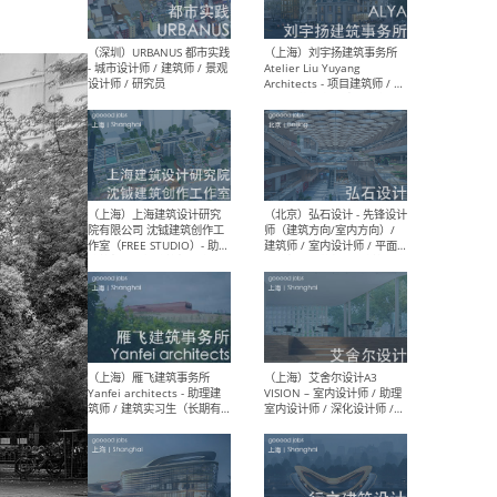
（北京）LOD朗奥建筑 - 资深
（杭
室内建筑师 / 产品研发及新
Bob
媒体运营设计师 / FF&E软装
/ 
设计师 / 深化设计师 / 实习
装设
生
（北京）SHUYAN design -
（上
项目负责人Project Manager
mea
/项目建筑师Project
/ 
Architect / 助理建筑师
师 
Assistant Architect / 创始
请）
人助理Founder's Assistant
/ 实习生Intern
（深圳）URBANUS 都市实践
（上
- 城市设计师 / 建筑师 / 景观
Atel