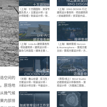
设计师 / 研究员
Arc
媒体
生（
（上海）上海建筑设计研究
（北
院有限公司 沈钺建筑创作工
师（
作室（FREE STUDIO）- 助理
建筑
建筑师 / 驻场建筑师 / 实习
设计
生
实习
（上海）雁飞建筑事务所
（上
造空间的
Yanfei architects - 助理建
VIS
筑师 / 建筑实习生（长期有
室内
。原场地
效）
软装
从微气候
果内部排