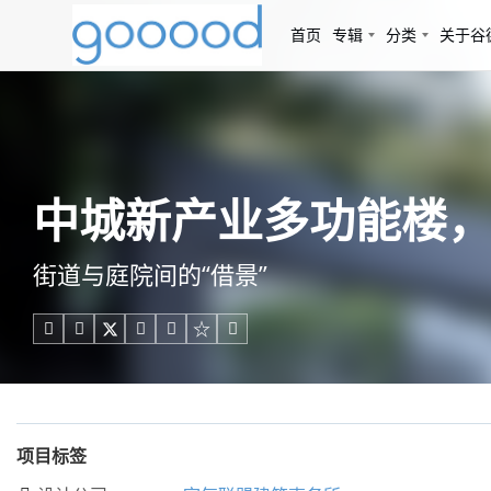
首页
专辑
分类
关于谷
中城新产业多功能楼，
街道与庭院间的“借景”





项目标签