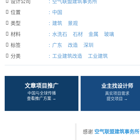
设计公司
:
空气联盟建筑事务所

位置
:
中国

类型
:
建筑
景观

材料
:
水洗石
石材
金属
玻璃

标签
:
广东
改造
深圳

分类
:
工业建筑改造
工业建筑

文章项目推广
业主找设计师
中国与全球传播
真实项目需求
查看推广方案 →
提交项目 →
空气联盟建筑事务所
感谢