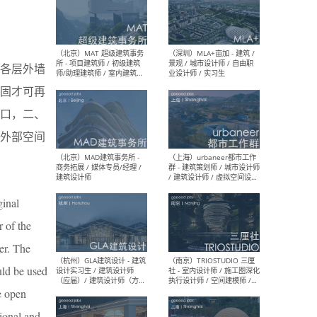
（杭州/青岛/上海/厦门/重
（上海
庆/成都）gad杰地设计 - 建
室 
各层外墙
筑 / 设备 / 城市设计 / 室内 /
计师
幕墙 / BIM / 成本 / 工程 / 运
生
固才可再
营 / 品牌 / 观点views / 实习
等
口，二、
外部空间
（北京）MAT 超级建筑事务
（深圳
所 - 项目建筑师 / 初级建筑
景观
师/助理建筑师 / 室内建筑师
业设
/ 实习生
ginal
r of the
er. The
uld be used
（北京）MAD建筑事务所 -
（上
re open
商务拓展 / 媒体专员/经理 /
群 
建筑设计师
/ 
tional and