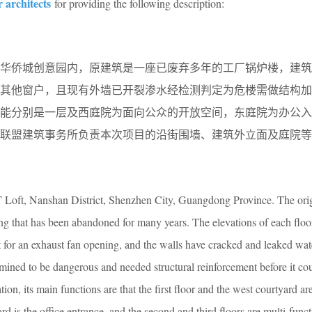
 architects
for providing the following description:
区华侨城创意园内，原建筑是一座已废弃多年的工厂锅炉楼，建筑
无其他窗户，且现有外墙已开裂渗水经检测判定为危楼需做结构加
功能分别是一层及西庭院为面向公众的开放空间，东庭院为办公入
气联盟建筑事务所负责本次项目的沿街围墙、建筑外立面及庭院等
CT Loft, Nanshan District, Shenzhen City, Guangdong Province. The ori
ding that has been abandoned for many years. The elevations of each floo
for an exhaust fan opening, and the walls have cracked and leaked wat
mined to be dangerous and needed structural reinforcement before it co
ion, its main functions are that the first floor and the west courtyard a
ard is the office entrance, and the second and third floors are multi-func