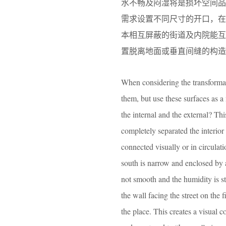
水不畅及闷湿将是损坏空间
需求设置不同尺寸的开口，
本相互屏蔽的街道及内院能互
置脱离地面或垂直间缝的构
When considering the transformati
them, but use these surfaces as 
the internal and the external? Thi
completely separated the interior 
connected visually or in circulat
south is narrow and enclosed by a 
not smooth and the humidity is stu
the wall facing the street on the f
the place. This creates a visual 