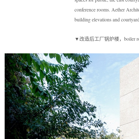
conference rooms. Aether Architec
building elevations and courtyards
▼改造后工厂锅炉楼，boiler room a