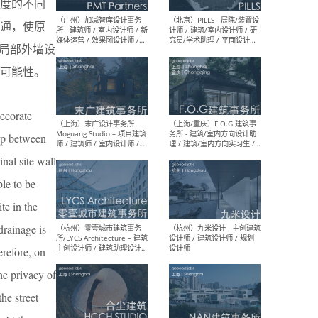
度的不同
（上海）十方圆国际 - 资深专
（上海
通，使原
案负责人 / 主案设计师 / 设
建筑
计师助理 / 软装设计师 / 软
/ 
局部外墙设
装设计师助理
师 
可能性。
decorate
hip between
（上海）Link-Arc建筑事务所
（上
- 项目建筑师 / 建筑设计师 –
& A
inal site wall
复杂几何造型 / 媒体主管 /
主创
学术研究专员 / 实习生计划
案深
ble to be
软装
（方
te in the
drainage is
erefore, on
（无锡）春山在望 - 实习生 /
（贵阳
the privacy of
方案设计师 / 软装设计师 /
迈德
方案设计师主管 / 平面设计
观设
he street
师
可）