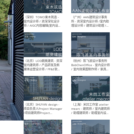
（南京/淮安）江苏美城建筑
（北
规划设计院有限公司 - 建筑方
务所
案设计师 / 商务经理 / 暖通
设计师 / 造价工程师
（大理）之间建筑
（西
ArCONNECT – 项目建筑师 /
研究
建筑师 / 助理建筑师 / 室内
主创
设计师 / 实习生
景观
施工
（深圳）TOMO東木筑造 -
（广
室内设计师 / 资深深化设计
所 
师 / AIGC内容编辑(室内设计
理设
方向) / 照明设计师 / 软装设
新媒
计师
生