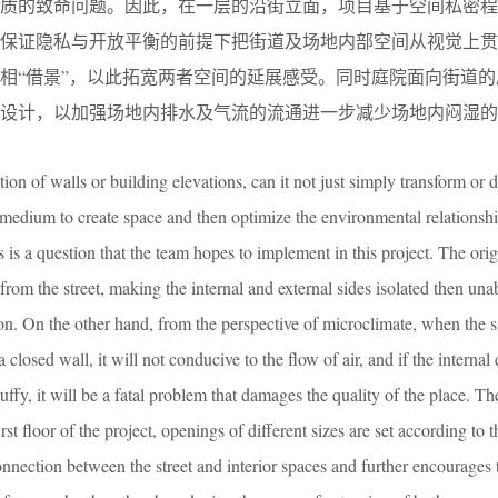
品质的致命问题。因此，在一层的沿街立面，项目基于空间私密程
在保证隐私与开放平衡的前提下把街道及场地内部空间从视觉上贯
相“借景”，以此拓宽两者空间的延展感受。同时庭院面向街道的
造设计，以加强场地内排水及气流的流通进一步减少场地内闷湿的
on of walls or building elevations, can it not just simply transform or 
a medium to create space and then optimize the environmental relations
s is a question that the team hopes to implement in this project. The orig
from the street, making the internal and external sides isolated then una
ion. On the other hand, from the perspective of microclimate, when the si
closed wall, it will not conducive to the flow of air, and if the internal 
ffy, it will be a fatal problem that damages the quality of the place. Th
irst floor of the project, openings of different sizes are set according to 
connection between the street and interior spaces and further encourages t