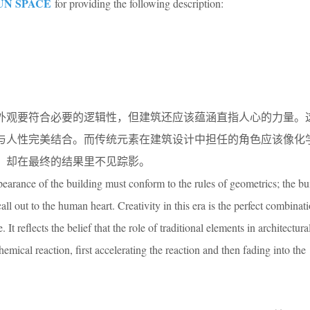
UN SPACE
for providing the following description:
外观要符合必要的逻辑性，但建筑还应该蕴涵直指人心的力量。
与人性完美结合。而传统元素在建筑设计中担任的角色应该像化
，却在最终的结果里不见踪影。
earance of the building must conform to the rules of geometrics; the bu
ll out to the human heart. Creativity in this era is the perfect combinat
t reflects the belief that the role of traditional elements in architectura
chemical reaction, first accelerating the reaction and then fading into the