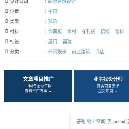
设计公司
:
新得建筑设计

位置
:
中国

类型
:
建筑

材料
:
饰面板
木材
穿孔板
铝板
涂料

标签
:
厦门
福建

分类
:
休闲娱乐
商业建筑
商店

文章项目推广
业主找设计师
中国与全球传播
真实项目需求
查看推广方案 →
提交项目 →
感谢
物上空间
予gooo