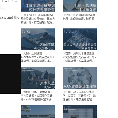
tone walls…
（杭州）GLA建筑设计 - 建筑
（南京
the
设计实习生 / 建筑设计师
社 
（应届）/ 建筑设计师（方案
执行
ness, and the
设计）/ 建筑设计师（施工
实习
图）/ 结构设计师 / 给排水设
计师
（上海）或者设计 OR
（上
Design - 室内主案设计师 /
室 -
室内设计师 / 施工图深化设
理建
计师 / 室内设计助理 / 新媒
实习
体运营
请）
（南京/淮安）江苏美城建筑
（北
规划设计院有限公司 - 建筑方
务所
案设计师 / 商务经理 / 暖通
设计师 / 造价工程师