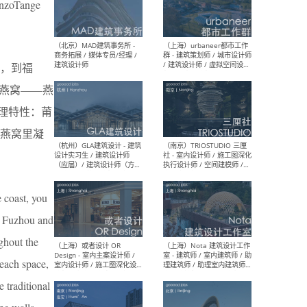
oTange
幕墙 / BIM / 成本 / 工程 / 运
生
营 / 品牌 / 观点views / 实习
等
，到福
（北京）MAT 超级建筑事务
（深圳
燕窝——燕
所 - 项目建筑师 / 初级建筑
景观
师/助理建筑师 / 室内建筑师
业设
理特性：莆
/ 实习生
燕窝里凝
 coast, you
（北京）MAD建筑事务所 -
（上
商务拓展 / 媒体专员/经理 /
群 
in Fuzhou and
建筑设计师
/ 
师 
ghout the
 each space,
e traditional