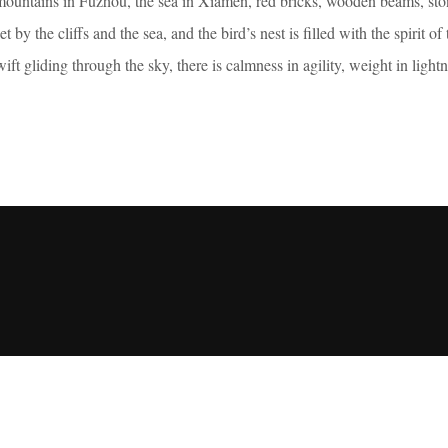
e mountains in Fuzhou, the sea in Xiamen, red bricks, wooden beams, s
by the cliffs and the sea, and the bird’s nest is filled with the spirit of 
ft gliding through the sky, there is calmness in agility, weight in light