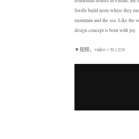
residential houses in Putian, th
Swifts build nests where they meet 
mountain and the sea. Like the swi
design concept is born with joy.
▼视频，video
© 物上空间