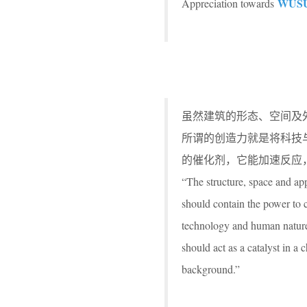
WUS
Appreciation towards
虽然建筑的形态、空间及
所谓的创造力就是将科技
的催化剂，它能加速反应
“The structure, space and app
should contain the power to ca
technology and human nature. I
should act as a catalyst in a 
background.”