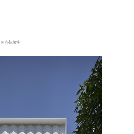
© 阿奇/陈荣坤