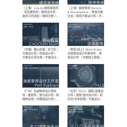
（上海）上海建筑设计研究
（北
院有限公司 沈钺建筑创作工
师（
作室（FREE STUDIO）- 助理
建筑
建筑师 / 驻场建筑师 / 实习
设计
生
实习
（上海）雁飞建筑事务所
（上
Yanfei architects - 助理建
VIS
筑师 / 建筑实习生（长期有
室内
效）
软装
（上海）十方圆国际 - 资深专
（上海
案负责人 / 主案设计师 / 设
建筑
计师助理 / 软装设计师 / 软
/ 
装设计师助理
师 