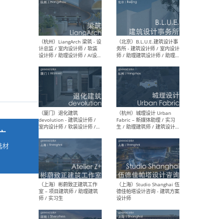
最新工作
按地区查看 ：
全部
|
北方
|
长江
|
华南
（杭州）LiangArch 梁筑 - 设
（北
计总监 / 室内设计师 / 软装
务所
设计师 / 助理设计师 / AI设计
师 
师 / 施工图深化设计师 / 品
室内
牌商务总助
广
选材
→
（厦门）退化建筑
（杭
devolution - 建筑设计师 /
Fab
室内设计师 / 软装设计师 /
生 
项目统筹 / 合伙人助理
师