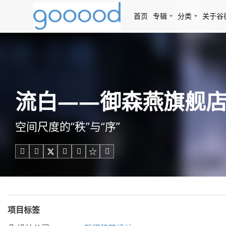
首页
专辑
分类
关于谷
流白——御森燕旗舰店，
空间尺度的“秩”与“序”





项目标签