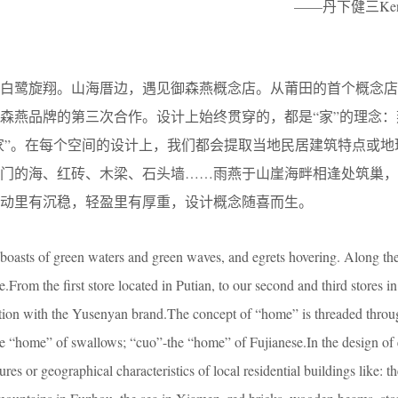
——丹下健三Kenz
白鹭旋翔。山海厝边，遇见御森燕概念店。从莆田的首个概念店
森燕品牌的第三次合作。设计上始终贯穿的，都是“家”的理念：
“家”。在每个空间的设计上，我们都会提取当地民居建筑特点或地
厦门的海、红砖、木梁、石头墙……雨燕于山崖海畔相逢处筑巢，
动里有沉稳，轻盈里有厚重，设计概念随喜而生。
oasts of green waters and green waves, and egrets hovering. Along the
From the first store located in Putian, to our second and third stores 
ation with the Yusenyan brand.The concept of “home” is threaded throu
the “home” of swallows; “cuo”-the “home” of Fujianese.In the design of
res or geographical characteristics of local residential buildings like: th