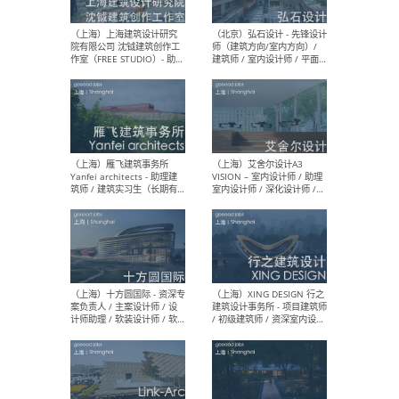
媒体运营设计师 / FF&E软装
/ 
设计师 / 深化设计师 / 实习
装设
生
（北京）SHUYAN design -
（上
项目负责人Project Manager
mea
/项目建筑师Project
/ 
Architect / 助理建筑师
师 
Assistant Architect / 创始
请）
人助理Founder's Assistant
/ 实习生Intern
（深圳）URBANUS 都市实践
（上
- 城市设计师 / 建筑师 / 景观
Atel
设计师 / 研究员
Arc
媒体
生（