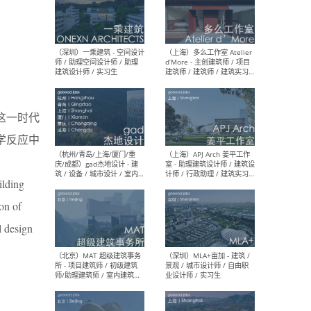
（上海）彬蔚致正建筑工作
（上海
室 – 项目建筑师 / 助理建筑
德佳
师 / 实习生
设计
这一时代
学反应中
（深圳）一乘建筑 - 空间设计
（上
师 / 助理空间设计师 / 助理
d’M
ilding
建筑设计师 / 实习生
建筑
生 
ion of
l design
（杭州/青岛/上海/厦门/重
（上海
庆/成都）gad杰地设计 - 建
室 
筑 / 设备 / 城市设计 / 室内 /
计师