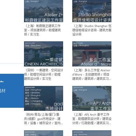
最新工作
按地区查看 ：
全部
|
北方
|
长江
|
华南
（上海）彬蔚致正建筑工作
（上海
室 – 项目建筑师 / 助理建筑
德佳
师 / 实习生
设计
广
选材
→
（深圳）一乘建筑 - 空间设计
（上
师 / 助理空间设计师 / 助理
d’M
建筑设计师 / 实习生
建筑
生 