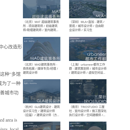
（杭州/青岛/上海/厦门/重
（上海
庆/成都）gad杰地设计 - 建
室 
筑 / 设备 / 城市设计 / 室内 /
计师
幕墙 / BIM / 成本 / 工程 / 运
生
营 / 品牌 / 观点views / 实习
等
中心改造形
（北京）MAT 超级建筑事务
（深圳
所 - 项目建筑师 / 初级建筑
景观
这种“多馆
师/助理建筑师 / 室内建筑师
业设
/ 实习生
成为了一种
善城市功
（北京）MAD建筑事务所 -
（上
ed area is
商务拓展 / 媒体专员/经理 /
群 
建筑设计师
/ 
ives, local