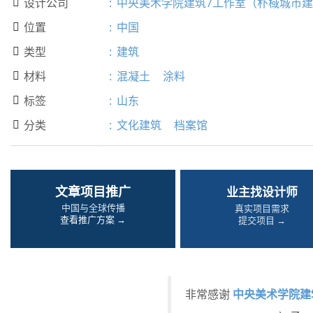
设计公司
:
中央美术学院建筑7工作室（朴棫城市

位置
:
中国

类型
:
建筑

材料
:
混凝土
涂料

标签
:
山东

分类
:
文化建筑
档案馆

文章项目推广
业主找设计师
中国与全球传播
真实项目需求
查看推广方案 →
提交项目 →
中央美术学院建
非常感谢