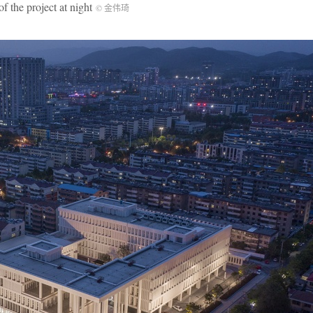
e project at night
© 金伟琦