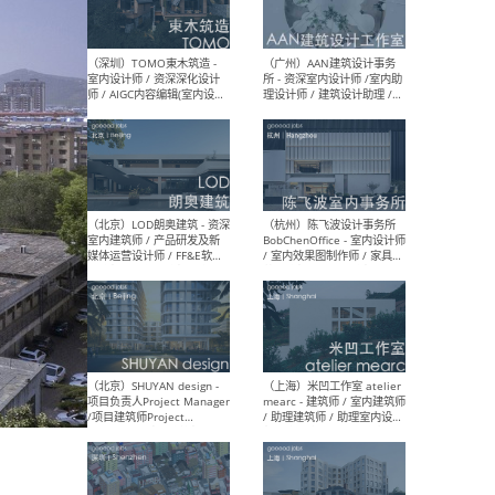
（南京/淮安）江苏美城建筑
（北
规划设计院有限公司 - 建筑方
务所
案设计师 / 商务经理 / 暖通
设计师 / 造价工程师
（大理）之间建筑
（西
ArCONNECT – 项目建筑师 /
研究
建筑师 / 助理建筑师 / 室内
主创
设计师 / 实习生
景观
施工
（深圳）TOMO東木筑造 -
（广
室内设计师 / 资深深化设计
所 
师 / AIGC内容编辑(室内设计
理设
方向) / 照明设计师 / 软装设
新媒
计师
生