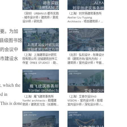
（北京）LOD朗奥建筑 - 资深
（杭
室内建筑师 / 产品研发及新
Bob
要。为加
媒体运营设计师 / FF&E软装
/ 
设计师 / 深化设计师 / 实习
装设
县级图书馆
生
的会议中
市建设水
（北京）SHUYAN design -
（上
项目负责人Project Manager
mea
/项目建筑师Project
/ 
, which the
Architect / 助理建筑师
师 
Assistant Architect / 创始
请）
d in
人助理Founder's Assistant
/ 实习生Intern
 This is done
（深圳）URBANUS 都市实践
（上
- 城市设计师 / 建筑师 / 景观
Atel