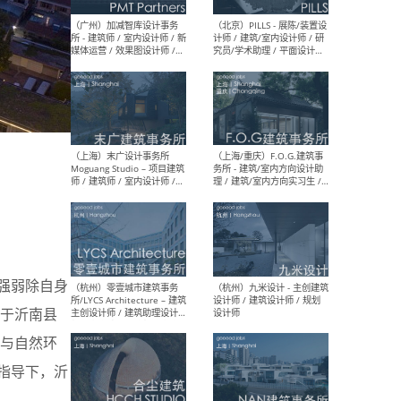
（上海）十方圆国际 - 资深专
（上海
案负责人 / 主案设计师 / 设
建筑
计师助理 / 软装设计师 / 软
/ 
装设计师助理
师 
（上海）Link-Arc建筑事务所
（上
- 项目建筑师 / 建筑设计师 –
& A
复杂几何造型 / 媒体主管 /
主创
学术研究专员 / 实习生计划
案深
软装
（方
强弱除自身
于沂南县
（无锡）春山在望 - 实习生 /
（贵阳
与自然环
方案设计师 / 软装设计师 /
迈德
方案设计师主管 / 平面设计
观设
指导下，沂
师
可）