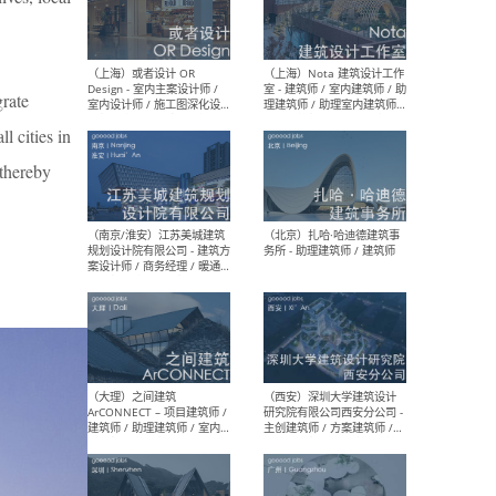
师 
grate
l cities in
（杭州）GLA建筑设计 - 建筑
（南京
设计实习生 / 建筑设计师
社 
 thereby
（应届）/ 建筑设计师（方案
执行
设计）/ 建筑设计师（施工
实习
图）/ 结构设计师 / 给排水设
计师
（上海）或者设计 OR
（上
Design - 室内主案设计师 /
室 -
室内设计师 / 施工图深化设
理建
计师 / 室内设计助理 / 新媒
实习
体运营
请）