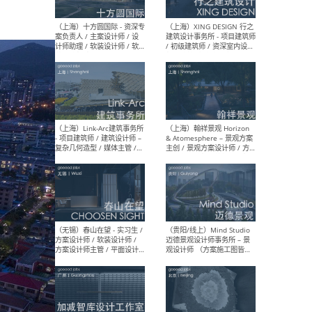
设计师 / 研究员
Arc
媒体
生（
（上海）上海建筑设计研究
（北
院有限公司 沈钺建筑创作工
师（
作室（FREE STUDIO）- 助理
建筑
建筑师 / 驻场建筑师 / 实习
设计
生
实习
（上海）雁飞建筑事务所
（上
Yanfei architects - 助理建
VIS
筑师 / 建筑实习生（长期有
室内
效）
软装