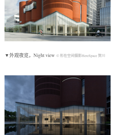
▼外观夜览，Night view
© 形在空间摄影HereSpace 贺川