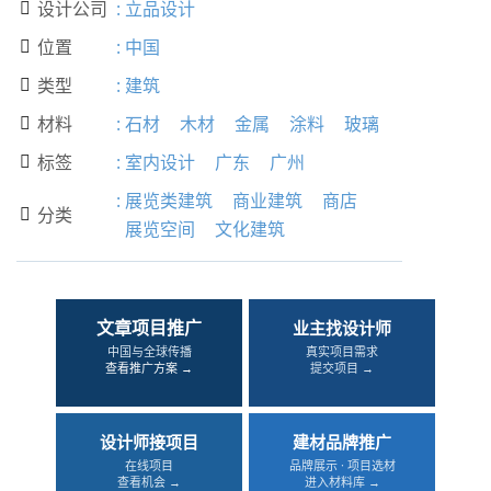
设计公司
:
立品设计

位置
:
中国

类型
:
建筑

材料
:
石材
木材
金属
涂料
玻璃

标签
:
室内设计
广东
广州

:
展览类建筑
商业建筑
商店
分类

展览空间
文化建筑
文章项目推广
业主找设计师
中国与全球传播
真实项目需求
查看推广方案 →
提交项目 →
设计师接项目
建材品牌推广
在线项目
品牌展示 · 项目选材
查看机会 →
进入材料库 →