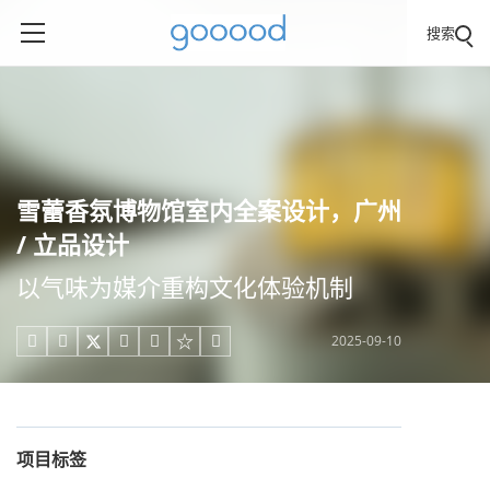
搜索
雪蕾香氛博物馆室内全案设计，广州
/ 立品设计
以气味为媒介重构文化体验机制
2025-09-10





项目标签