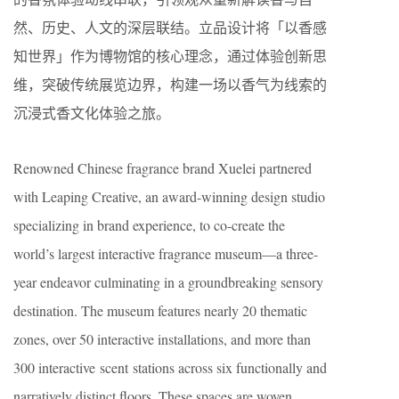
然、历史、人文的深层联结。立品设计将「以香感
知世界」作为博物馆的核心理念，通过体验创新思
维，突破传统展览边界，构建一场以香气为线索的
沉浸式香文化体验之旅。
Renowned Chinese fragrance brand Xuelei partnered
with Leaping Creative, an award-winning design studio
specializing in brand experience, to co-create the
world’s largest interactive fragrance museum—a three-
year endeavor culminating in a groundbreaking sensory
destination. The museum features nearly 20 thematic
zones, over 50 interactive installations, and more than
300 interactive scent stations across six functionally and
narratively distinct floors. These spaces are woven