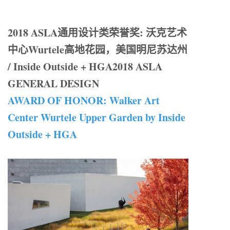
2018 ASLA通用设计类荣誉奖: 沃克艺术
中心Wurtele高地花园，美国明尼苏达州
/ Inside Outside + HGA2018 ASLA
GENERAL DESIGN
AWARD OF HONOR: Walker Art
Center Wurtele Upper Garden by Inside
Outside + HGA