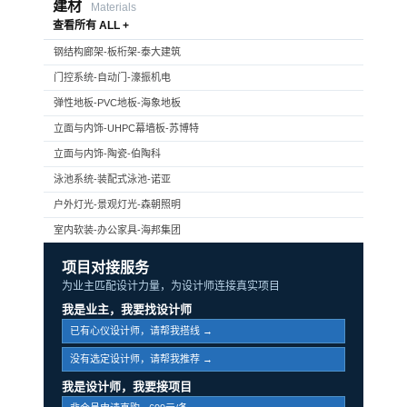
建材
Materials
查看所有 ALL +
钢结构廊架-板桁架-泰大建筑
门控系统-自动门-濠振机电
弹性地板-PVC地板-海象地板
立面与内饰-UHPC幕墙板-苏博特
立面与内饰-陶瓷-伯陶科
泳池系统-装配式泳池-诺亚
户外灯光-景观灯光-森朝照明
室内软装-办公家具-海邦集团
项目对接服务
为业主匹配设计力量，为设计师连接真实项目
我是业主，我要找设计师
已有心仪设计师，请帮我搭线 →
没有选定设计师，请帮我推荐 →
我是设计师，我要接项目