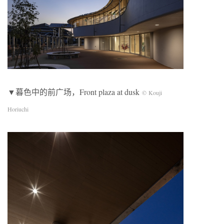
▼暮色中的前广场，Front plaza at dusk
© Kouji
Horiuchi