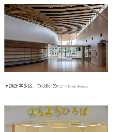
▼蹒跚学步区，Toddler Zone
© Kouji Horiuch