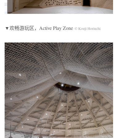
▼欢畅游玩区，Active Play Zone
© Kouji Horiuchi