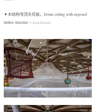
▼木结构穹顶天花板，Dome ceiling with exposed
timber structure
© Kouji Horiuchi