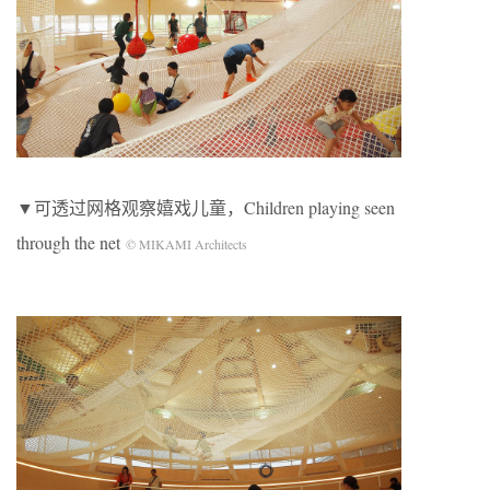
▼可透过网格观察嬉戏儿童，Children playing seen
through the net
© MIKAMI Architects