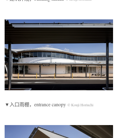
▼入口雨棚，entrance canopy
© Kouji Horiuchi