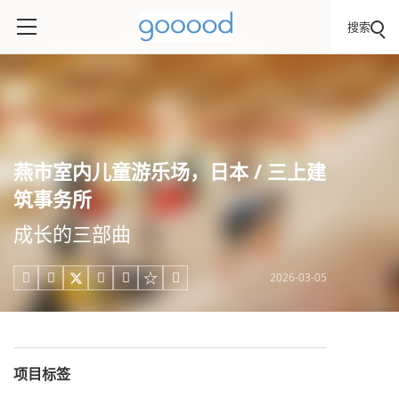
搜索
燕市室内儿童游乐场，日本 / 三上建
筑事务所
成长的三部曲
2026-03-05





项目标签