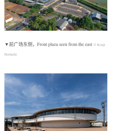
▼前广场东侧，Front plaza seen from the east
© Kouji
Horiuchi