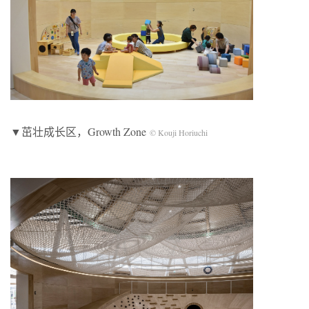
▼茁壮成长区，Growth Zone
© Kouji Horiuchi