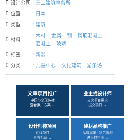
设计公司
:
三上建筑事务所

位置
:
日本

类型
:
建筑

:
木材
金属
钢
钢筋混凝土
材料

混凝土
玻璃
标签
:
新潟

分类
:
儿童中心
文化建筑
游乐场

文章项目推广
业主找设计师
中国与全球传播
真实项目需求
查看推广方案 →
提交项目 →
设计师接项目
建材品牌推广
在线项目
品牌展示 · 项目选材
查看机会 →
进入材料库 →