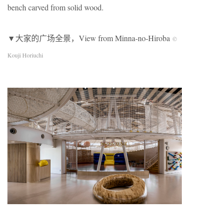
bench carved from solid wood.
▼大家的广场全景，View from Minna-no-Hiroba
©
Kouji Horiuchi