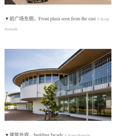
▼前广场东侧，Front plaza seen from the east
© Kouji
Horiuchi
▼建筑外观，building facade
© Kouji Horiuchi