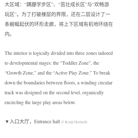
大区域：“蹒跚学步区”、“茁壮成长区”与“欢畅游
玩区”。为了打破楼层的界限，还在二层设计了一
条蜿蜒起伏的环形走廊，将上下区域有机地环绕在
内。
The interior is logically divided into three zones tailored
to developmental stages: the “Toddler Zone”, the
“Growth Zone,” and the “Active Play Zone.” To break
down the boundaries between floors, a winding circular
track was designed on the second level, organically
encircling the large play areas below.
▼入口大厅，Entrance hall
© Kouji Horiuchi