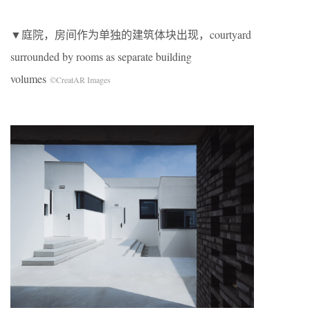
▼庭院，房间作为单独的建筑体块出现，courtyard
surrounded by rooms as separate building
volumes
©CreatAR Images