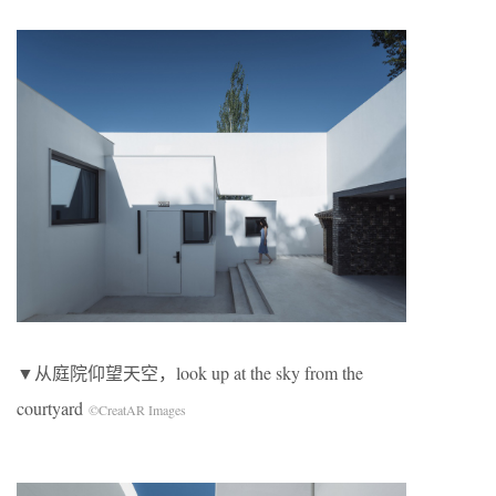
▼从庭院仰望天空，look up at the sky from the
courtyard
©CreatAR Images