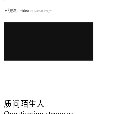
▼视频，video
©CreatAR Images
质问陌生人
Questioning strangers