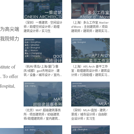
（上海）彬蔚致正建筑工作
（上海
室 – 项目建筑师 / 助理建筑
德佳
为高尖端
师 / 实习生
设计
我院倾力
titute of
（深圳）一乘建筑 - 空间设计
（上
师 / 助理空间设计师 / 助理
d’M
. To offer
建筑设计师 / 实习生
建筑
生 
Hospital,
（杭州/青岛/上海/厦门/重
（上海
庆/成都）gad杰地设计 - 建
室 
筑 / 设备 / 城市设计 / 室内 /
计师