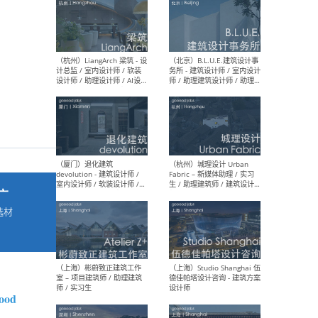
最新工作
按地区查看 ：
全部
|
北方
|
长江
|
华南
（杭州）LiangArch 梁筑 - 设
（北
计总监 / 室内设计师 / 软装
务所
设计师 / 助理设计师 / AI设计
师 
师 / 施工图深化设计师 / 品
室内
牌商务总助
广
选材
→
（厦门）退化建筑
（杭
devolution - 建筑设计师 /
Fab
室内设计师 / 软装设计师 /
生 
项目统筹 / 合伙人助理
师
ood