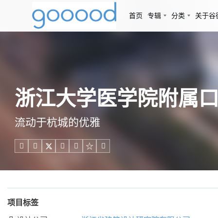
首页
专辑
分类
关于谷
浙江大学医学院附属口
流动于杭城的优雅





项目标签