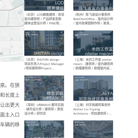
（大理）之间建筑
（西
ArCONNECT – 项目建筑师 /
研究
建筑师 / 助理建筑师 / 室内
主创
设计师 / 实习生
景观
施工
（深圳）TOMO東木筑造 -
（广
室内设计师 / 资深深化设计
所 
泉。在狭
师 / AIGC内容编辑(室内设计
理设
方向) / 照明设计师 / 软装设
新媒
和长度上
计师
生
让出更大
面主入口
车辆的移
（北京）LOD朗奥建筑 - 资深
（杭
室内建筑师 / 产品研发及新
Bob