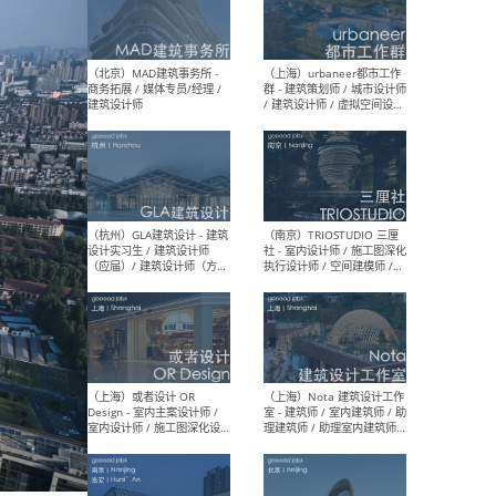
幕墙 / BIM / 成本 / 工程 / 运
生
营 / 品牌 / 观点views / 实习
等
（北京）MAT 超级建筑事务
（深圳
所 - 项目建筑师 / 初级建筑
景观
师/助理建筑师 / 室内建筑师
业设
/ 实习生
（北京）MAD建筑事务所 -
（上
商务拓展 / 媒体专员/经理 /
群 
建筑设计师
/ 
师 