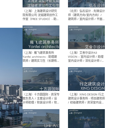
媒体运营设计师 / FF&E软装
/ 
设计师 / 深化设计师 / 实习
装设
生
（北京）SHUYAN design -
（上
项目负责人Project Manager
mea
/项目建筑师Project
/ 
Architect / 助理建筑师
师 
Assistant Architect / 创始
请）
人助理Founder's Assistant
/ 实习生Intern
（深圳）URBANUS 都市实践
（上
- 城市设计师 / 建筑师 / 景观
Atel
设计师 / 研究员
Arc
媒体
生（