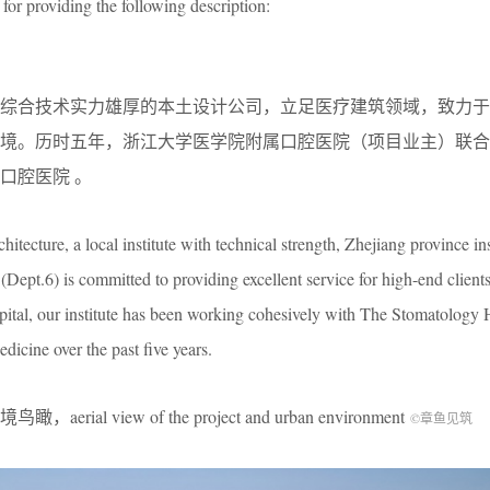
for providing the following description:
为综合技术实力雄厚的本土设计公司，立足医疗建筑领域，致力于
环境。历时五年，浙江大学医学院附属口腔医院（项目业主）联合
口腔医院 。
hitecture, a local institute with technical strength, Zhejiang province ins
 (Dept.6) is committed to providing excellent service for high-end clients
pital, our institute has been working cohesively with The Stomatology 
icine over the past five years.
rial view of the project and urban environment
©章鱼见筑