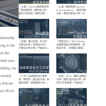
（上海）上海建筑设计研究
（北
院有限公司 沈钺建筑创作工
师（
作室（FREE STUDIO）- 助理
建筑
建筑师 / 驻场建筑师 / 实习
设计
生
实习
lationship
ong to the
（上海）雁飞建筑事务所
（上
Yanfei architects - 助理建
VIS
 on the
筑师 / 建筑实习生（长期有
室内
ntial area.
效）
软装
uilding can
，created
 delicate
（上海）十方圆国际 - 资深专
（上海
al effects
案负责人 / 主案设计师 / 设
建筑
计师助理 / 软装设计师 / 软
/ 
装设计师助理
师 