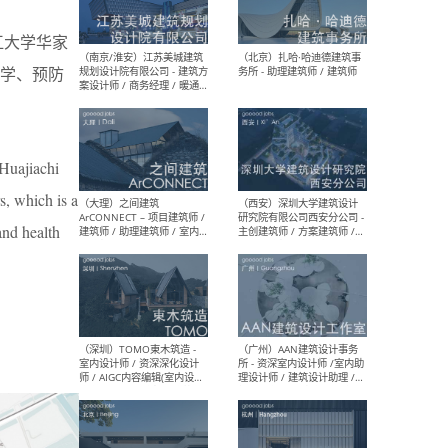
（杭州）GLA建筑设计 - 建筑
（南京
设计实习生 / 建筑设计师
社 
江大学华家
（应届）/ 建筑设计师（方案
执行
设计）/ 建筑设计师（施工
实习
教学、预防
图）/ 结构设计师 / 给排水设
计师
 Huajiachi
（上海）或者设计 OR
（上
s, which is a
Design - 室内主案设计师 /
室 -
室内设计师 / 施工图深化设
理建
and health
计师 / 室内设计助理 / 新媒
实习
体运营
请）
（南京/淮安）江苏美城建筑
（北
规划设计院有限公司 - 建筑方
务所
案设计师 / 商务经理 / 暖通
设计师 / 造价工程师