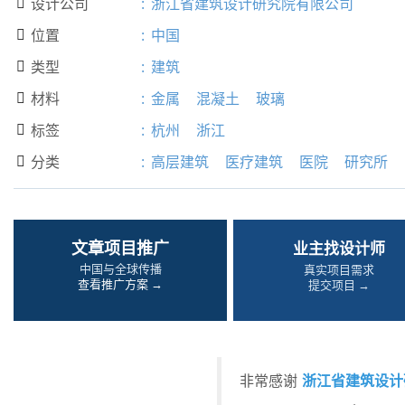
设计公司
:
浙江省建筑设计研究院有限公司

位置
:
中国

类型
:
建筑

材料
:
金属
混凝土
玻璃

标签
:
杭州
浙江

分类
:
高层建筑
医疗建筑
医院
研究所

文章项目推广
业主找设计师
中国与全球传播
真实项目需求
查看推广方案 →
提交项目 →
浙江省建筑设计
非常感谢