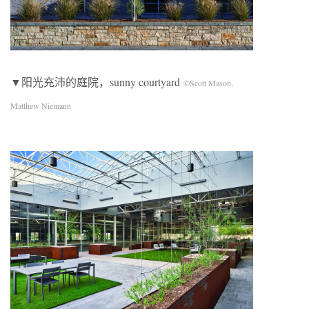
▼阳光充沛的庭院，sunny courtyard
©Scott Mason,
Matthew Niemann