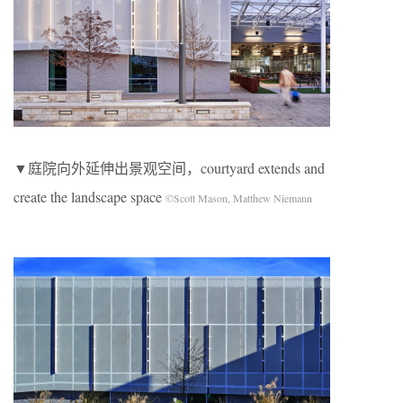
▼庭院向外延伸出景观空间，courtyard extends and
create the landscape space
©Scott Mason, Matthew Niemann