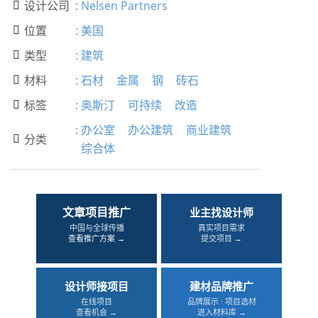
设计公司
:
Nelsen Partners

位置
:
美国

类型
:
建筑

材料
:
石材
金属
钢
砖石

标签
:
奥斯汀
可持续
改造

:
办公室
办公建筑
商业建筑
分类

综合体
文章项目推广
业主找设计师
中国与全球传播
真实项目需求
查看推广方案 →
提交项目 →
设计师接项目
建材品牌推广
在线项目
品牌展示 · 项目选材
查看机会 →
进入材料库 →