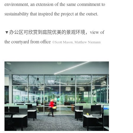
environment, an extension of the same commitment to
sustainability that inspired the project at the outset.
▼办公区可欣赏到庭院优美的景观环境，view of
the courtyard from office
©Scott Mason, Matthew Niemann