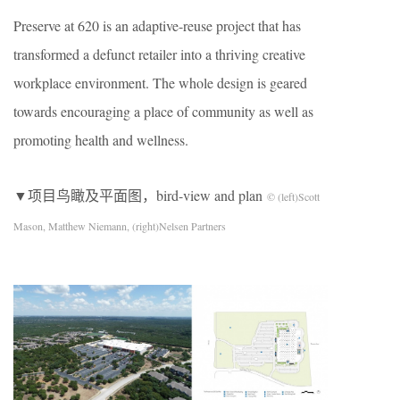
Preserve at 620 is an adaptive-reuse project that has
transformed a defunct retailer into a thriving creative
workplace environment. The whole design is geared
towards encouraging a place of community as well as
promoting health and wellness.
▼项目鸟瞰及平面图，bird-view and plan
© (left)Scott
Mason, Matthew Niemann, (right)Nelsen Partners