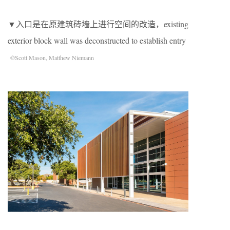
▼入口是在原建筑砖墙上进行空间的改造，existing
exterior block wall was deconstructed to establish entry
©Scott Mason, Matthew Niemann