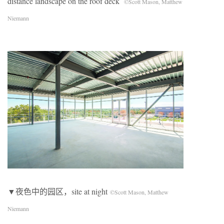
distance landscape on the roof deck
©Scott Mason, Matthew
Niemann
▼夜色中的园区，site at night
©Scott Mason, Matthew
Niemann