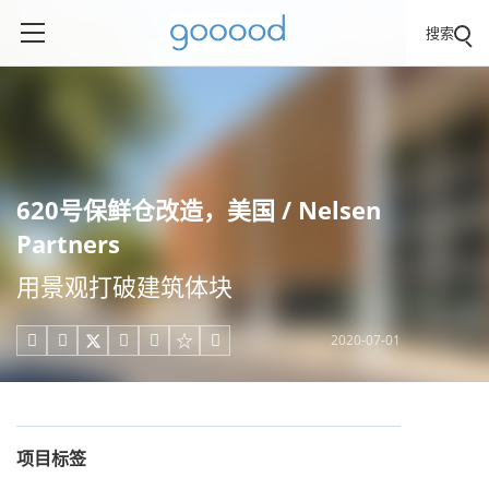
搜索
620号保鲜仓改造，美国 / Nelsen
Partners
用景观打破建筑体块
2020-07-01





项目标签