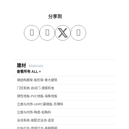
分享到



建材
Materials
查看所有 ALL +
钢结构廊架-板桁架-泰大建筑
门控系统-自动门-濠振机电
弹性地板-PVC地板-海象地板
立面与内饰-UHPC幕墙板-苏博特
立面与内饰-陶瓷-伯陶科
泳池系统-装配式泳池-诺亚
户外灯光-景观灯光-森朝照明