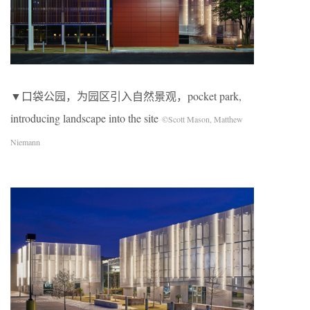
▼口袋公园，为园区引入自然景观，pocket park,
introducing landscape into the site
©Scott Mason, Matthew
Niemann