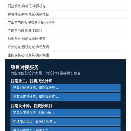
门控系统-自动门-濠振机电
弹性地板-PVC地板-海象地板
立面与内饰-UHPC幕墙板-苏博特
立面与内饰-陶瓷-伯陶科
泳池系统-装配式泳池-诺亚
户外灯光-景观灯光-森朝照明
室内软装-办公家具-海邦集团
项目对接服务
为业主匹配设计力量，为设计师连接真实项目
我是业主，我要找设计师
已有心仪设计师，请帮我搭线 →
没有选定设计师，请帮我推荐 →
我是设计师，我要接项目
非会员申请直购 · 699元/条 →
申请加入会员 · 最低89元/条 →
已缴纳年费会员登录入口 →