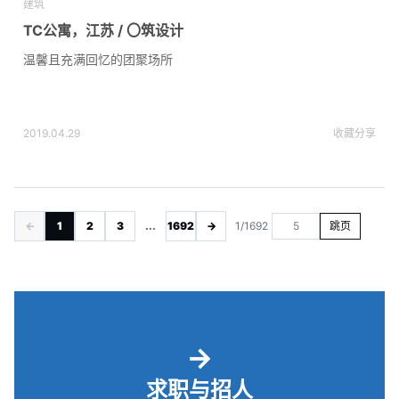
建筑
TC公寓，江苏 / 〇筑设计
温馨且充满回忆的团聚场所
2019.04.29
收藏
分享
←
1
2
3
...
1692
→
1/1692
跳页
→
求职与招人