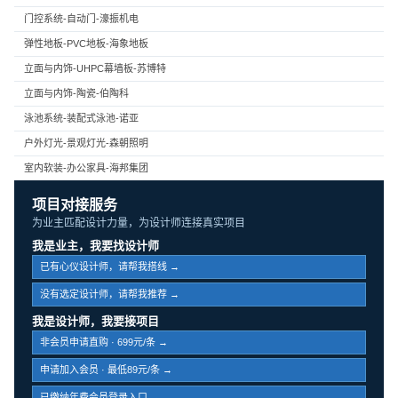
门控系统-自动门-濠振机电
弹性地板-PVC地板-海象地板
立面与内饰-UHPC幕墙板-苏博特
立面与内饰-陶瓷-伯陶科
泳池系统-装配式泳池-诺亚
户外灯光-景观灯光-森朝照明
室内软装-办公家具-海邦集团
项目对接服务
为业主匹配设计力量，为设计师连接真实项目
我是业主，我要找设计师
已有心仪设计师，请帮我搭线 →
没有选定设计师，请帮我推荐 →
我是设计师，我要接项目
非会员申请直购 · 699元/条 →
申请加入会员 · 最低89元/条 →
已缴纳年费会员登录入口 →