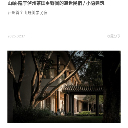
山岫·隐于泸州茶田乡野间的避世民宿 / 小隐建筑
泸州首个山野美学民宿
2025.02.17
收藏
分享