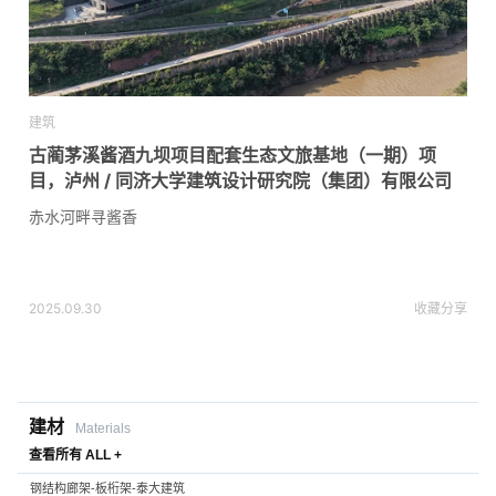
建筑
古蔺茅溪酱酒九坝项目配套生态文旅基地（一期）项
目，泸州 / 同济大学建筑设计研究院（集团）有限公司
赤水河畔寻酱香
2025.09.30
收藏
分享
建材
Materials
查看所有 ALL +
钢结构廊架-板桁架-泰大建筑