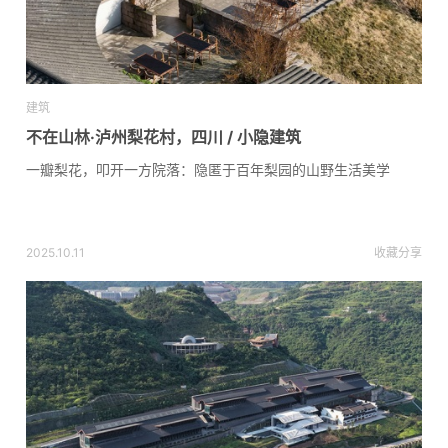
建筑
不在山林·泸州梨花村，四川 / 小隐建筑
一瓣梨花，叩开一方院落：隐匿于百年梨园的山野生活美学
2025.10.11
收藏
分享