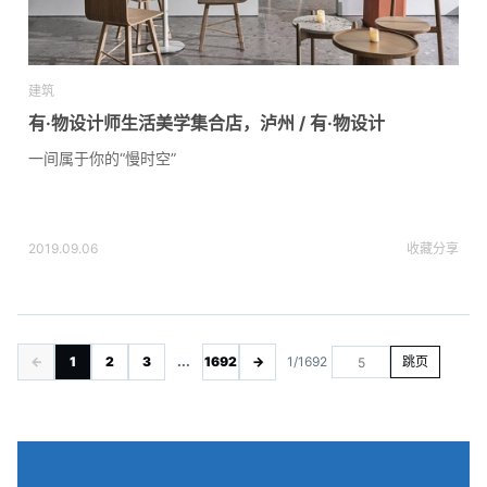
建筑
有·物设计师生活美学集合店，泸州 / 有·物设计
一间属于你的“慢时空”
2019.09.06
收藏
分享
←
1
2
3
...
1692
→
1/1692
跳页