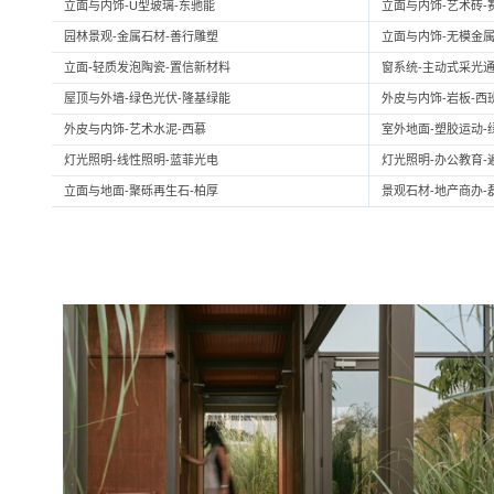
立面与内饰-U型玻璃-东驰能
立面与内饰-艺术砖-
园林景观-金属石材-善行雕塑
立面与内饰-无模金属
立面-轻质发泡陶瓷-置信新材料
窗系统-主动式采光通
屋顶与外墙-绿色光伏-隆基绿能
外皮与内饰-岩板-西
外皮与内饰-艺术水泥-西慕
室外地面-塑胶运动-
灯光照明-线性照明-蓝菲光电
灯光照明-办公教育-
立面与地面-聚砾再生石-柏厚
景观石材-地产商办-