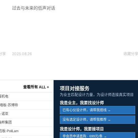
过去与未来的低声对话
分享
2025.08.26
收藏
分
查看所有 ALL +
项目对接服务
为业主匹配设计力量，为设计师连接真实项目
振机电
我是业主，我要找设计师
幕墙板-苏博特
已有心仪设计师，请帮我搭线 →
-诺亚
没有选定设计师，请帮我推荐 →
海邦集团
我是设计师，我要接项目
-PoliLam
非会员申请直购 · 699元/条 →