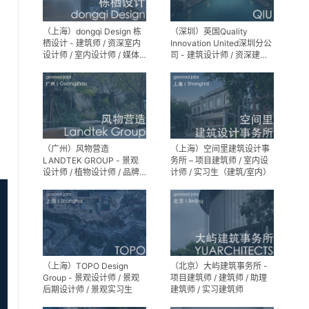
（上海）dongqi Design 栋
（深圳）英国Quality
栖设计 - 建筑师 / 资深室内
Innovation United深圳分公
设计师 / 室内设计师 / 媒体
司 - 建筑设计师 / 资深建筑
及公共关系主管 / 设计实习
设计师 / 室内设计师 / 设计
生（常年招聘）
实习生
享
（广州）风物营造
（上海）空间里建筑设计事
LANDTEK GROUP - 景观
务所 – 项目建筑师 / 室内设
设计师 / 植物设计师 / 品牌
计师 / 实习生（建筑/室内）
运营 / 实习生
（上海）TOPO Design
（北京）大屿建筑事务所 -
Group - 景观设计师 / 景观
项目建筑师 / 建筑师 / 助理
后期设计师 / 景观实习生
建筑师 / 实习建筑师