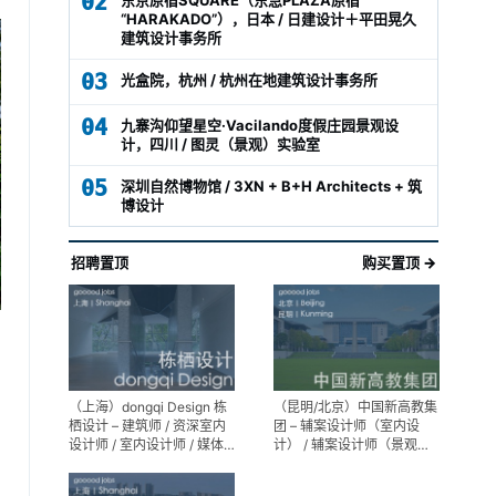
02
“HARAKADO”），日本 / 日建设计＋平田晃久
建筑设计事务所
03
光盒院，杭州 / 杭州在地建筑设计事务所
04
九寨沟仰望星空·Vacilando度假庄园景观设
计，四川 / 图灵（景观）实验室
05
深圳自然博物馆 / 3XN + B+H Architects + 筑
博设计
招聘置顶
购买置顶 →
（上海）dongqi Design 栋
（昆明/北京）中国新高教集
栖设计 – 建筑师 / 资深室内
团 – 辅案设计师（室内设
设计师 / 室内设计师 / 媒体
计） / 辅案设计师（景观设
及公共关系主管 / 设计实习
计）/ 生活空间组长/教学空
生（常年招聘）
间组长 / 平面设计高级经理 /