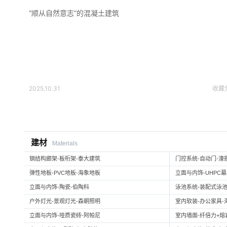
“顺从自然意志”的混凝土建筑
2025.10.31
收藏
建材
Materials
钢结构廊架-板桁架-泰大建筑
门控系统-自动门-濠
弹性地板-PVC地板-海象地板
立面与内饰-UHPC
立面与内饰-陶瓷-伯陶科
泳池系统-装配式泳池
户外灯光-景观灯光-森朝照明
室内软装-办公家具-
立面与内饰-哑质瓷砖-阿帕尼
室内墙面-纤倍力+熔岩板