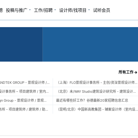
德
投稿与推广
工作/招聘
设计师/找项目
试听会员
所有工作 →
（广州）风物营造 LANDTEK GROUP - 景观设计师 / 植物设计师 / 品牌运营 / 实习生
（上海）FLO景观设计事务所 - 主创/资深景观设计师 / 景观设计师 / 设计实习生 / 商务行政助理 / 助理施工图设计师
（上海）空间里建筑设计事务所 – 项目建筑师 / 室内设计师 / 实习生（建筑/室内）
（北京）未/WAY Studio建筑设计研究所 - 建筑设计师 / 助理设计师/初级设计师 / 实习生 / 办公室行政与商务助理
（上海）TOPO Design Group - 景观设计师 / 景观后期设计师 / 景观实习生
最近有哪些好工作？谷德最新20家招聘信息汇总
（北京）大屿建筑事务所 - 项目建筑师 / 建筑师 / 助理建筑师 / 实习建筑师
（昆明/北京）中国新高教集团 - 辅案设计师（室内设计） / 辅案设计师（景观设计）/ 生活空间组长/教学空间组长 / 平面设计高级经理 / 展陈设计高