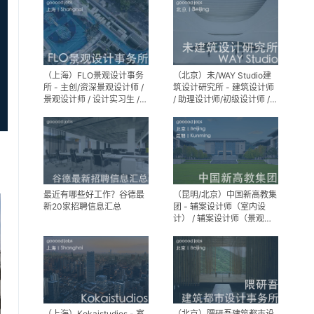
（上海）FLO景观设计事务
（北京）未/WAY Studio建
所 - 主创/资深景观设计师 /
筑设计研究所 - 建筑设计师
景观设计师 / 设计实习生 /
/ 助理设计师/初级设计师 /
商务行政助理 / 助理施工图
实习生 / 办公室行政与商务
设计师
助理
最近有哪些好工作？谷德最
（昆明/北京）中国新高教集
新20家招聘信息汇总
团 - 辅案设计师（室内设
计） / 辅案设计师（景观设
计）/ 生活空间组长/教学空
间组长 / 平面设计高级经理 /
展陈设计高级经理
（上海）Kokaistudios - 室
（北京）隈研吾建筑都市设