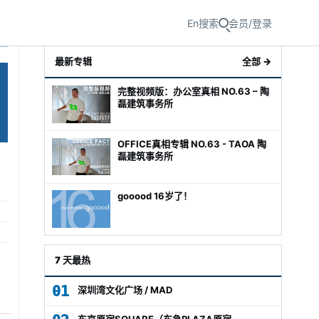
En
搜索
会员/登录
最新专辑
全部 →
完整视频版：办公室真相 NO.63 – 陶
磊建筑事务所
OFFICE真相专辑 NO.63 - TAOA 陶
磊建筑事务所
gooood 16岁了！
级经理
7 天最热
01
深圳湾文化广场 / MAD
东京原宿SQUARE（东急PLAZA原宿