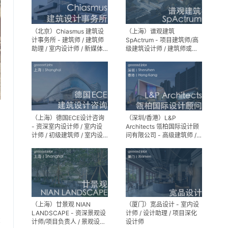
（北京）Chiasmus 建筑设
（上海）谱观建筑
计事务所 - 建筑师 / 建筑师
SpActrum - 项目建筑师/高
助理 / 室内设计师 / 新媒体
级建筑设计师 / 建筑师或助
公关 / 建筑实习生
理建筑师 / 室内设计师 / 新
媒体助理 / 实习生（建筑设
计/媒体，长期有效）
（上海）德国ECE设计咨询
（深圳/香港）L&P
- 资深室内设计师 / 室内设
Architects 瓴柏国际设计顾
计师 / 初级建筑师 / 室内设
问有限公司 - 高级建筑师 /
计师（后期）/ 建筑室内实
建筑设计师 / 资深别墅豪宅
习生
精装设计师
（上海）廿景观 NIAN
（厦门）宽品设计 - 室内设
LANDSCAPE - 资深景观设
计师 / 设计助理 / 项目深化
享
计师/项目负责人 / 景观设计
设计师