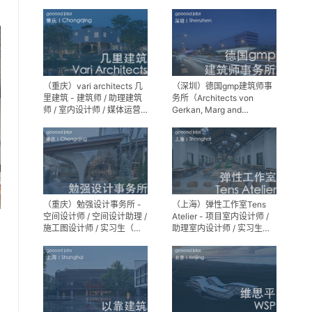
师 / 景观设计实习生
（重庆）vari architects 几
（深圳）德国gmp建筑师事
里建筑 - 建筑师 / 助理建筑
务所（Architects von
师 / 室内设计师 / 媒体运营
Gerkan, Marg and
专员 / 实习生
Partner）- 建筑实习生
（重庆）勉强设计事务所 -
（上海）弹性工作室Tens
空间设计师 / 空间设计助理 /
Atelier - 项目室内设计师 /
施工图设计师 / 实习生（长
助理室内设计师 / 实习生
期招募）
（长期招募）