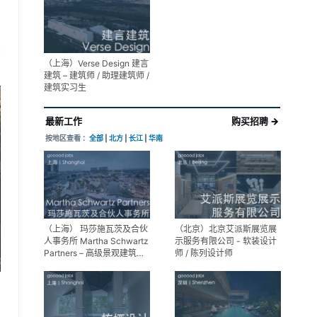
展陈设计高级经理
享
（上海）Verse Design 建言
建筑 – 建筑师 / 助理建筑师 /
建筑实习生
最新工作
购买招聘 →
按地区查看 ：
全部
|
北方
|
长江
|
华南
（上海） 玛莎施瓦茨及合伙
（北京）北京艾派斯展览展
人事务所 Martha Schwartz
示服务有限公司 - 软装设计
Partners – 高级景观建筑师
师 / 陈列设计师
Senior Landscape
Designer / 景观建筑师
Landscape Designer