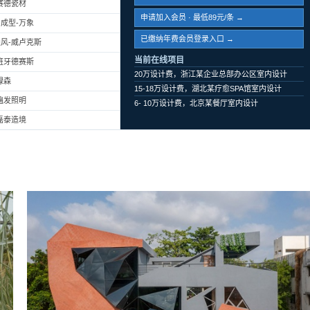
赛德瓷材
申请加入会员 · 最低89元/条 →
成型-万象
已缴纳年费会员登录入口 →
风-威卢克斯
当前在线项目
班牙德赛斯
20万设计费，浙江某企业总部办公区室内设计
绿森
15-18万设计费，湖北某疗愈SPA馆室内设计
遍发照明
6- 10万设计费，北京某餐厅室内设计
磊泰造境