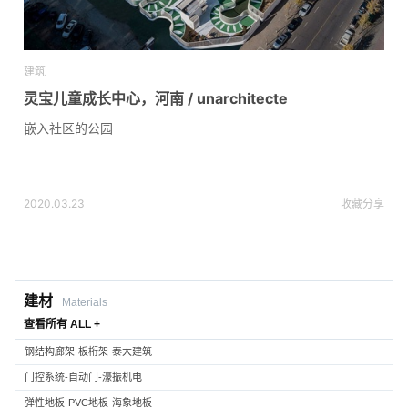
建筑
灵宝儿童成长中心，河南 / unarchitecte
嵌入社区的公园
2020.03.23
收藏
分享
建材
Materials
查看所有 ALL +
钢结构廊架-板桁架-泰大建筑
门控系统-自动门-濠振机电
弹性地板-PVC地板-海象地板