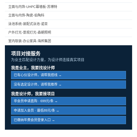
立面与内饰-UHPC幕墙板-苏博特
立面与内饰-陶瓷-伯陶科
泳池系统-装配式泳池-诺亚
户外灯光-景观灯光-森朝照明
室内软装-办公家具-海邦集团
项目对接服务
为业主匹配设计力量，为设计师连接真实项目
我是业主，我要找设计师
已有心仪设计师，请帮我搭线 →
没有选定设计师，请帮我推荐 →
我是设计师，我要接项目
非会员申请直购 · 699元/条 →
申请加入会员 · 最低89元/条 →
已缴纳年费会员登录入口 →