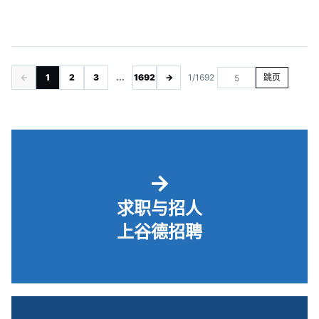
←
1
2
3
...
1692
→
1/1692
跳页
→
求职与招人
上谷德招聘