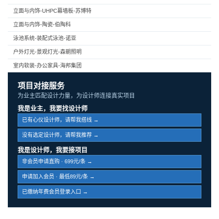
立面与内饰-UHPC幕墙板-苏博特
立面与内饰-陶瓷-伯陶科
泳池系统-装配式泳池-诺亚
户外灯光-景观灯光-森朝照明
室内软装-办公家具-海邦集团
项目对接服务
为业主匹配设计力量，为设计师连接真实项目
我是业主，我要找设计师
已有心仪设计师，请帮我搭线 →
没有选定设计师，请帮我推荐 →
我是设计师，我要接项目
非会员申请直购 · 699元/条 →
申请加入会员 · 最低89元/条 →
已缴纳年费会员登录入口 →