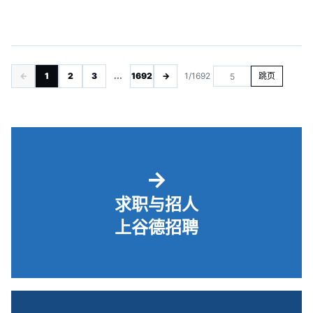
←
1
2
3
...
1692
→
1/1692
跳页
→
求职与招人
上谷德招聘