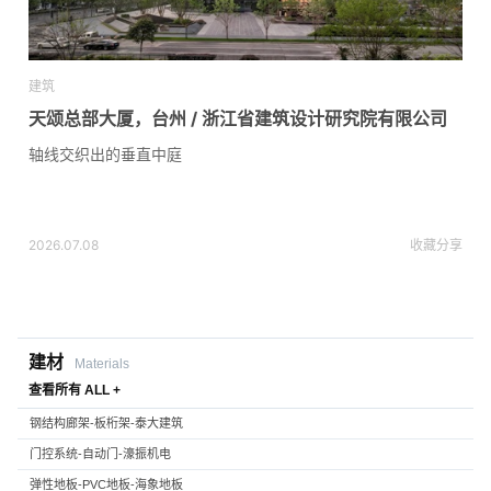
建筑
天颂总部大厦，台州 / 浙江省建筑设计研究院有限公司
轴线交织出的垂直中庭
2026.07.08
收藏
分享
建材
Materials
查看所有 ALL +
钢结构廊架-板桁架-泰大建筑
门控系统-自动门-濠振机电
弹性地板-PVC地板-海象地板