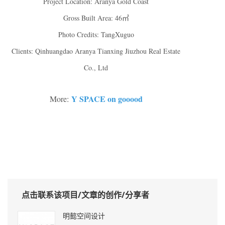
Project Location: Aranya Gold Coast
Gross Built Area: 46㎡
Photo Credits: TangXuguo
Clients: Qinhuangdao Aranya Tianxing Jiuzhou Real Estate
Co., Ltd
Y SPACE on gooood
More:
点击联系该项目/文章的创作/分享者
明懿空间设计