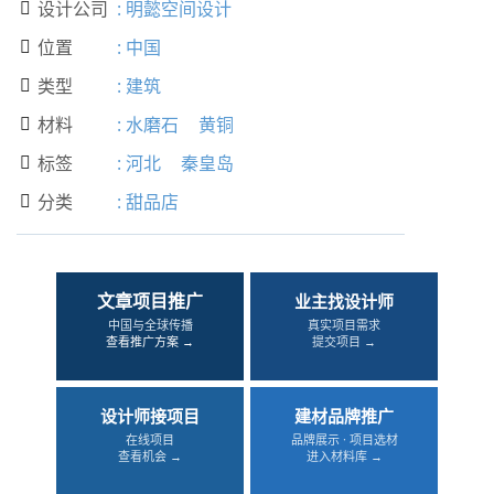
设计公司
:
明懿空间设计

位置
:
中国

类型
:
建筑

材料
:
水磨石
黄铜

标签
:
河北
秦皇岛

分类
:
甜品店

文章项目推广
业主找设计师
中国与全球传播
真实项目需求
查看推广方案 →
提交项目 →
设计师接项目
建材品牌推广
在线项目
品牌展示 · 项目选材
查看机会 →
进入材料库 →