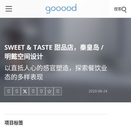
搜索
SWEET & TASTE 甜品店，秦皇岛 /
明懿空间设计
以直抵人心的感官塑造，探索餐饮业
态的多样表现
2020-08-24





项目标签