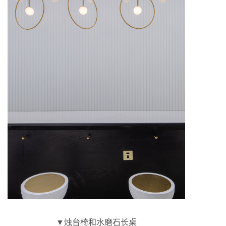
▼烛台椅和水磨石长桌