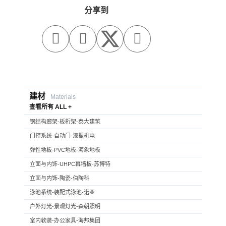
分享到



建材
Materials
查看所有 ALL +
钢结构廊架-板桁架-泰大建筑
门控系统-自动门-濠振机电
弹性地板-PVC地板-海象地板
立面与内饰-UHPC幕墙板-苏博特
立面与内饰-陶瓷-伯陶科
泳池系统-装配式泳池-诺亚
户外灯光-景观灯光-森朝照明
室内软装-办公家具-海邦集团