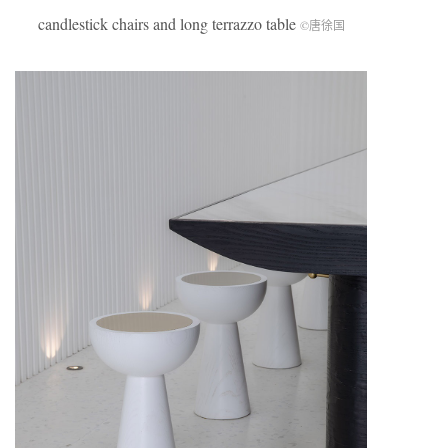
candlestick chairs and long terrazzo table
©唐徐国