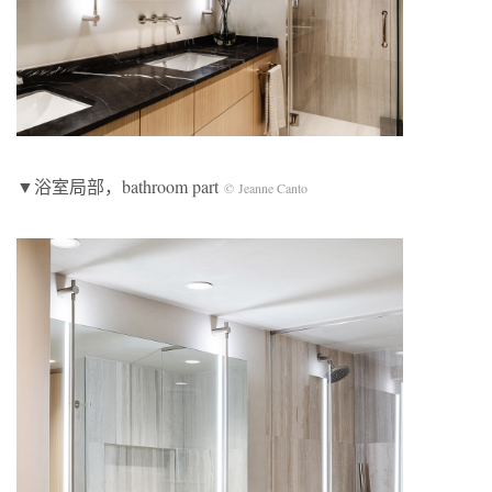
▼浴室局部，bathroom part
© Jeanne Canto