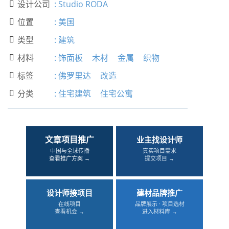
设计公司
:
Studio RODA

位置
:
美国

类型
:
建筑

材料
:
饰面板
木材
金属
织物

标签
:
佛罗里达
改造

分类
:
住宅建筑
住宅公寓

文章项目推广
业主找设计师
中国与全球传播
真实项目需求
查看推广方案 →
提交项目 →
设计师接项目
建材品牌推广
在线项目
品牌展示 · 项目选材
查看机会 →
进入材料库 →