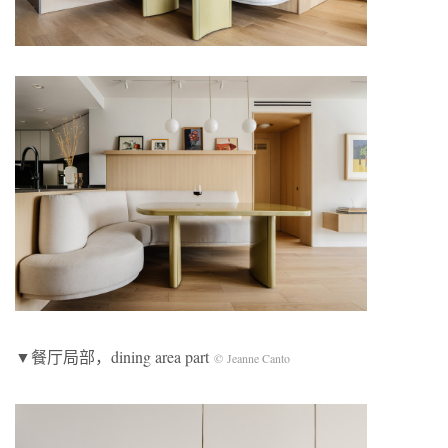
▼餐厅局部，dining area part
© Jeanne Canto