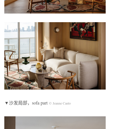
▼沙发局部，sofa part
© Jeanne Canto