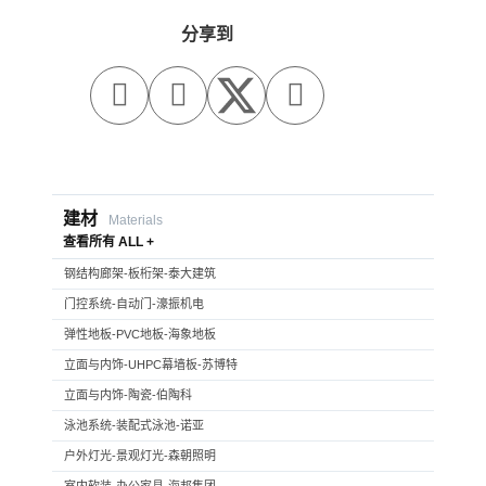
分享到



建材
Materials
查看所有 ALL +
钢结构廊架-板桁架-泰大建筑
门控系统-自动门-濠振机电
弹性地板-PVC地板-海象地板
立面与内饰-UHPC幕墙板-苏博特
立面与内饰-陶瓷-伯陶科
泳池系统-装配式泳池-诺亚
户外灯光-景观灯光-森朝照明
室内软装-办公家具-海邦集团