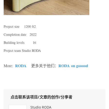
Project size 1200 ft2
Completion date 2022
Building levels 16
Project team Studio RODA
RODA
RODA
on gooood
More:
更多关于他们：
点击联系该项目/文章的创作/分享者
Studio RODA