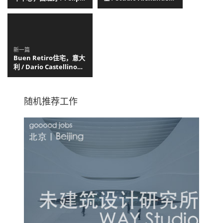
Retuerto + Dunar
Fehre
Arquitectos
新一篇
Buen Retiro住宅，意大
利 / Dario Castellino
Architect
随机推荐工作