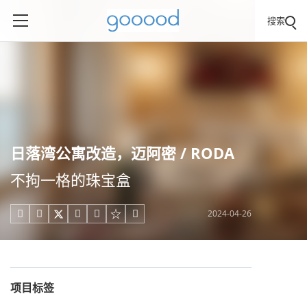
搜索
日落湾公寓改造，迈阿密 / RODA
不拘一格的珠宝盒
2024-04-26





项目标签