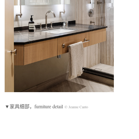
▼家具细部，furniture detail
© Jeanne Canto