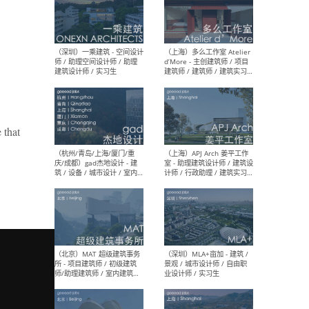
（上海）彬蔚致正建筑工作
（上海
室 – 项目建筑师 / 助理建筑
德佳
师 / 实习生
设计
。
 that
（深圳）一乘建筑 - 空间设计
（上
师 / 助理空间设计师 / 助理
d’M
建筑设计师 / 实习生
建筑
生 
（杭州/青岛/上海/厦门/重
（上海
庆/成都）gad杰地设计 - 建
室 
筑 / 设备 / 城市设计 / 室内 /
计师