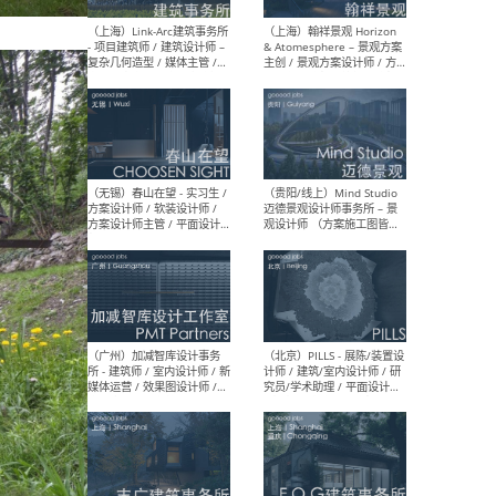
（上海）上海建筑设计研究
（北
院有限公司 沈钺建筑创作工
师（
作室（FREE STUDIO）- 助理
建筑
建筑师 / 驻场建筑师 / 实习
设计
生
实习
（上海）雁飞建筑事务所
（上
Yanfei architects - 助理建
VIS
筑师 / 建筑实习生（长期有
室内
效）
软装
（上海）十方圆国际 - 资深专
（上海
案负责人 / 主案设计师 / 设
建筑
计师助理 / 软装设计师 / 软
/ 
装设计师助理
师 