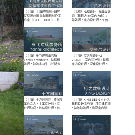
媒体运营设计师 / FF&E软装
/ 
设计师 / 深化设计师 / 实习
装设
生
（北京）SHUYAN design -
（上
项目负责人Project Manager
mea
/项目建筑师Project
/ 
Architect / 助理建筑师
师 
Assistant Architect / 创始
请）
人助理Founder's Assistant
/ 实习生Intern
（深圳）URBANUS 都市实践
（上
- 城市设计师 / 建筑师 / 景观
Atel
设计师 / 研究员
Arc
媒体
生（