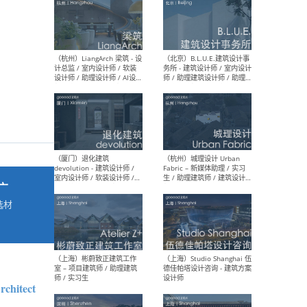
最新工作
按地区查看 ：
全部
|
北方
|
长江
|
华南
（杭州）LiangArch 梁筑 - 设
（北
计总监 / 室内设计师 / 软装
务所
设计师 / 助理设计师 / AI设计
师 
师 / 施工图深化设计师 / 品
室内
牌商务总助
广
选材
→
（厦门）退化建筑
（杭
devolution - 建筑设计师 /
Fab
室内设计师 / 软装设计师 /
生 
项目统筹 / 合伙人助理
师
rchitect