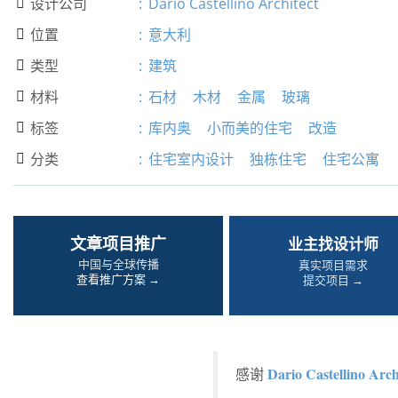
设计公司
:
Dario Castellino Architect

位置
:
意大利

类型
:
建筑

材料
:
石材
木材
金属
玻璃

标签
:
库内奥
小而美的住宅
改造

分类
:
住宅室内设计
独栋住宅
住宅公寓

文章项目推广
业主找设计师
中国与全球传播
真实项目需求
查看推广方案 →
提交项目 →
Dario Castellino Arch
感谢