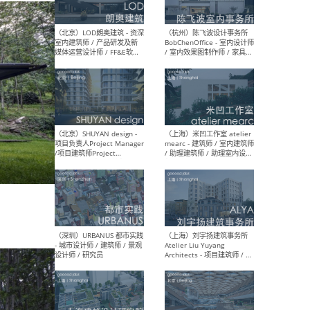
（大理）之间建筑
（西
ArCONNECT – 项目建筑师 /
研究
建筑师 / 助理建筑师 / 室内
主创
设计师 / 实习生
景观
施工
（深圳）TOMO東木筑造 -
（广
室内设计师 / 资深深化设计
所 
师 / AIGC内容编辑(室内设计
理设
方向) / 照明设计师 / 软装设
新媒
计师
生
（北京）LOD朗奥建筑 - 资深
（杭
室内建筑师 / 产品研发及新
Bob