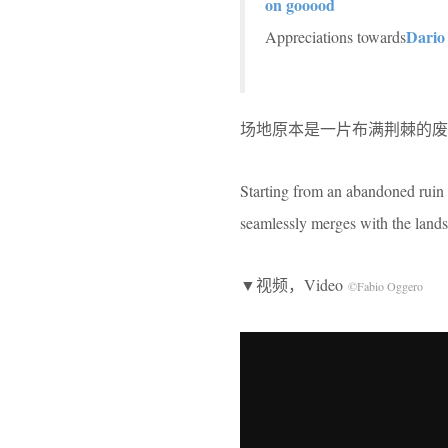
on gooood
Dario 
Appreciations towards
场地原本是一片布满荆棘的废墟，D
Starting from an abandoned ruin 
seamlessly merges with the land
▼视频，Video
©Fabio Oggero