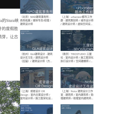
幕墙 / BIM / 成本 / 工程 / 运
生
营 / 品牌 / 观点views / 实习
等
的Stura峡
设计的度假胜
（北京）MAT 超级建筑事务
（深圳
的萌芽，让古
所 - 项目建筑师 / 初级建筑
景观
师/助理建筑师 / 室内建筑师
业设
/ 实习生
（北京）MAD建筑事务所 -
（上
商务拓展 / 媒体专员/经理 /
群 
建筑设计师
/ 
师 