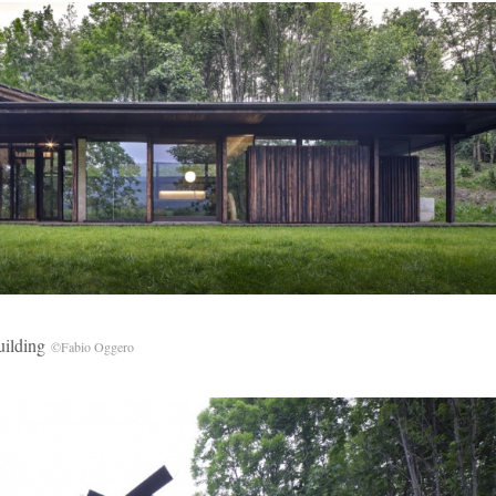
ilding
©Fabio Oggero