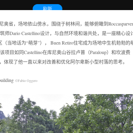
利库尼奥省，场地依山傍水，围绕于树林间，能够俯瞰到Roccasparvera
Dario Castellino设计，与自然环境和谐共处，是一座精心
区（当地话为“萌芽”）， Buen Retiro住宅成为场地中生机勃勃
如同Castellino在库尼奥山谷拉卢普（Paraloup）和坎波费
作一样，体现了他一直以来对改善和优化阿尔卑斯小型村落的思考。
ilding
©Fabio Oggero