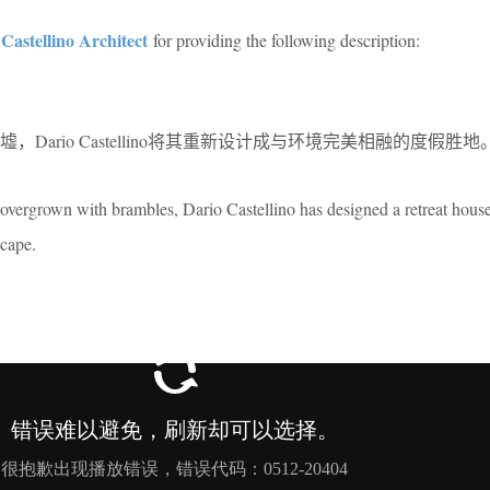
Castellino Architect
for providing the following description:
ario Castellino将其重新设计成与环境完美相融的度假胜地
overgrown with brambles, Dario Castellino has designed a retreat house
scape.