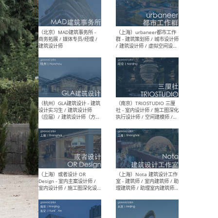
幕墙 / BIM / 成本 / 工程 / 运
生
营 / 品牌 / 观点views / 实习
等
（北京）MAT 超级建筑事务
（深圳
所 - 项目建筑师 / 初级建筑
景观
师/助理建筑师 / 室内建筑师
业设
/ 实习生
（北京）MAD建筑事务所 -
（上
商务拓展 / 媒体专员/经理 /
群 
建筑设计师
/ 
师 