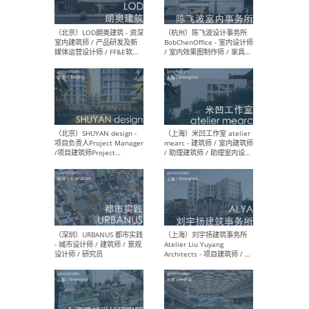
（大理）之间建筑
（西
ArCONNECT – 项目建筑师 /
研究
建筑师 / 助理建筑师 / 室内
主创
设计师 / 实习生
景观
施工
（深圳）TOMO東木筑造 -
（广
室内设计师 / 资深深化设计
所 
师 / AIGC内容编辑(室内设计
理设
方向) / 照明设计师 / 软装设
新媒
计师
生
（北京）LOD朗奥建筑 - 资深
（杭
室内建筑师 / 产品研发及新
Bob