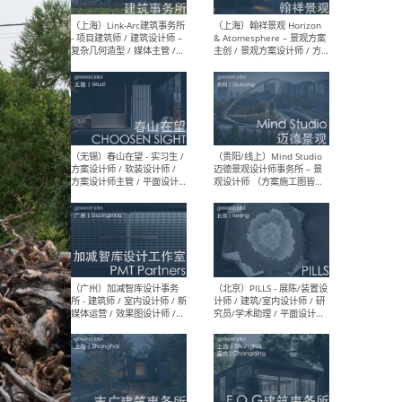
（上海）上海建筑设计研究
（北
院有限公司 沈钺建筑创作工
师（
作室（FREE STUDIO）- 助理
建筑
建筑师 / 驻场建筑师 / 实习
设计
生
实习
（上海）雁飞建筑事务所
（上
Yanfei architects - 助理建
VIS
筑师 / 建筑实习生（长期有
室内
效）
软装
（上海）十方圆国际 - 资深专
（上海
案负责人 / 主案设计师 / 设
建筑
计师助理 / 软装设计师 / 软
/ 
装设计师助理
师 