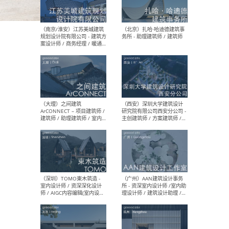
（杭州）GLA建筑设计 - 建筑
（南京
设计实习生 / 建筑设计师
社 
（应届）/ 建筑设计师（方案
执行
设计）/ 建筑设计师（施工
实习
图）/ 结构设计师 / 给排水设
计师
（上海）或者设计 OR
（上
Design - 室内主案设计师 /
室 -
室内设计师 / 施工图深化设
理建
计师 / 室内设计助理 / 新媒
实习
体运营
请）
（南京/淮安）江苏美城建筑
（北
规划设计院有限公司 - 建筑方
务所
案设计师 / 商务经理 / 暖通
设计师 / 造价工程师