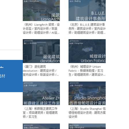
最新工作
按地区查看 ：
全部
|
北方
|
长江
|
华南
（杭州）LiangArch 梁筑 - 设
（北
计总监 / 室内设计师 / 软装
务所
设计师 / 助理设计师 / AI设计
师 
师 / 施工图深化设计师 / 品
室内
广
牌商务总助
选材
→
（厦门）退化建筑
（杭
devolution - 建筑设计师 /
Fab
室内设计师 / 软装设计师 /
生 
项目统筹 / 合伙人助理
师