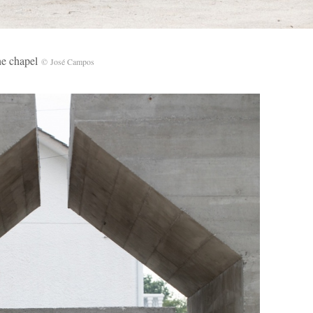
 chapel
©
José Campos