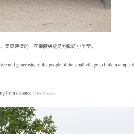
，集资建造的一座奉献给施洗约翰的小圣堂。
ire and generosity of the people of the small village to build a temple 
from distance
©
José Campos