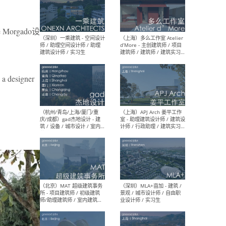
rgado设
（上海）彬蔚致正建筑工作
（上海
室 – 项目建筑师 / 助理建筑
德佳
师 / 实习生
设计
 a designer
（深圳）一乘建筑 - 空间设计
（上
师 / 助理空间设计师 / 助理
d’M
建筑设计师 / 实习生
建筑
生 
（杭州/青岛/上海/厦门/重
（上海
庆/成都）gad杰地设计 - 建
室 
筑 / 设备 / 城市设计 / 室内 /
计师