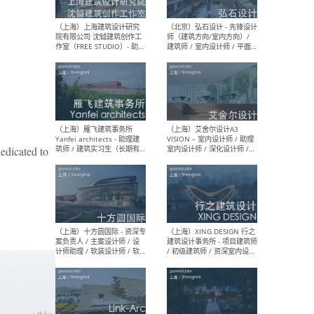
媒体运营设计师 / FF&E软装
/ 
设计师 / 深化设计师 / 实习
装设
生
（北京）SHUYAN design -
（上
项目负责人Project Manager
mea
/项目建筑师Project
/ 
Architect / 助理建筑师
师 
Assistant Architect / 创始
请）
dedicated to
人助理Founder's Assistant
/ 实习生Intern
（深圳）URBANUS 都市实践
（上
- 城市设计师 / 建筑师 / 景观
Atel
设计师 / 研究员
Arc
媒体
生（