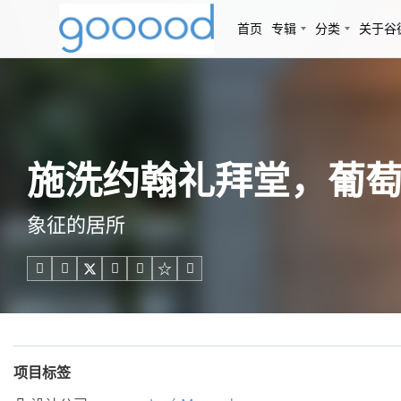
首页
专辑
分类
关于谷
施洗约翰礼拜堂，葡萄牙 /
象征的居所





项目标签