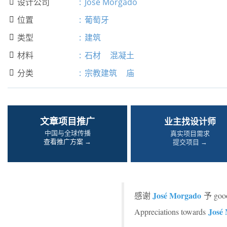
设计公司
:
José Morgado

位置
:
葡萄牙

类型
:
建筑

材料
:
石材
混凝土

分类
:
宗教建筑
庙

文章项目推广
业主找设计师
中国与全球传播
真实项目需求
查看推广方案 →
提交项目 →
José Morgado
感谢
予 g
José
Appreciations towards